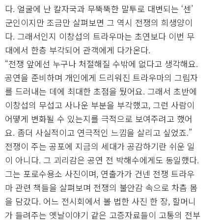
다. 얼굴에 난 칼자국과 무뚝뚝한 말투로 대변되는 ‘센’
군인이지만 조금만 살펴보면 그 역시 전쟁의 희생양이
다. 그래서인지 이창섭의 트라우마는 초연보다 이번 무
대에서 한층 부각되어 관객에게 다가온다.
“전쟁 앞에선 누구나 처절해질 수밖에 없다고 생각해요.
공연을 준비하며 개인에게 드리워진 트라우마의 그림자
를 드러내는 데에 최대한 초점을 뒀어요. 그래서 초반에
이창섭의 무섭고 사나운 부분을 부각했고, 그런 사람이
어떻게 변화될 수 있는지를 극적으로 보여주려고 했어
요. 좀더 사실적이고 연극적인 느낌을 살리고 싶었죠.”
전쟁이 주는 공포에 지금의 세대가 공감하기란 쉬운 일
이 아니다. 그 괴리감은 공연 전 박해수에게도 동일했다.
그는 포로수용소 사진이며, 연출가가 건넨 전쟁 트라우
마 관련 책들을 살펴보며 전쟁의 불안감 속으로 차츰 몸
을 담갔다. 어느 전시회에서 볼 법한 사진 한 장, 할머니
가 들려주는 옛날이야기 같은 고증자료들이 고통의 전부