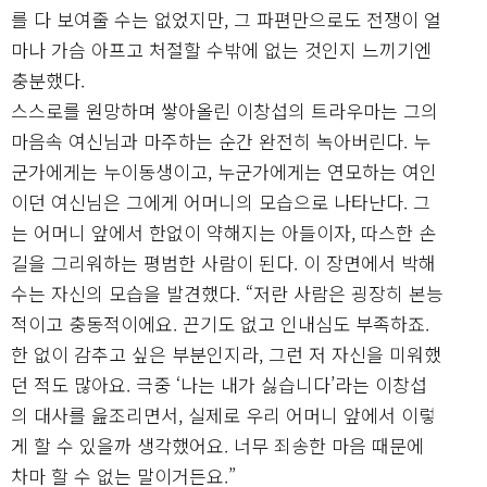
를 다 보여줄 수는 없었지만, 그 파편만으로도 전쟁이 얼
마나 가슴 아프고 처절할 수밖에 없는 것인지 느끼기엔
충분했다.
스스로를 원망하며 쌓아올린 이창섭의 트라우마는 그의
마음속 여신님과 마주하는 순간 완전히 녹아버린다. 누
군가에게는 누이동생이고, 누군가에게는 연모하는 여인
이던 여신님은 그에게 어머니의 모습으로 나타난다. 그
는 어머니 앞에서 한없이 약해지는 아들이자, 따스한 손
길을 그리워하는 평범한 사람이 된다. 이 장면에서 박해
수는 자신의 모습을 발견했다. “저란 사람은 굉장히 본능
적이고 충동적이에요. 끈기도 없고 인내심도 부족하죠.
한 없이 감추고 싶은 부분인지라, 그런 저 자신을 미워했
던 적도 많아요. 극중 ‘나는 내가 싫습니다’라는 이창섭
의 대사를 읊조리면서, 실제로 우리 어머니 앞에서 이렇
게 할 수 있을까 생각했어요. 너무 죄송한 마음 때문에
차마 할 수 없는 말이거든요.”