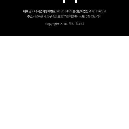
대표
김기태
사업자등록번호
101-86-84423
통신판매업신고
제01-2602호
주소
서울특별시 중구 중림로 27 가톨릭출판사 신관 5층 '월간객석'
Copyright 2018. 객석 컴퍼니