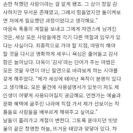
손한 척했던 사람이라는 걸 알게 됐죠. 그 상이 정말 감
사하지만 무서운 존재였고, 그래서 힘들었지만 돌이켜보
면 저에게 필요했던 과정이었다고 생각해요.”
마음속 폭풍의 계절을 보내고 그에게 자연스레 남겨진
것은, 세상 모든 사람들에겐 각기 다른 역할과 임무가 있
다는 사실이다. 최종적으로 가야 할 지점, 마땅히 해야
할 것을 다시금 명확하게 세우니 욕심은 줄어들고 감사
함은 늘어났다. 더욱이 ‘감사’라는 단어가 주는 마법은
모든 것을 우연이 아닌 필연으로 바라보게 하는 시야를
갖게 해주었다. “제가 세상에 태어난 목적이 분명히 있다
고 생각해요. 모든 물건에 사용설명서가 있듯이 저도 제
인생이 어떻게 사용되어질지 궁금해요. 언젠가는 예술과
문화 혜택에 굶주린 나라에 직접 가서 제가 선보이는 작
품들로 사람들을 배부르게 채워주고 싶어요.”
날들이 흘러가고 계절이 변한다. 그토록 쏟아지던 빗방
울의 끝은 청명한 하늘, 뜨거운 태양과 맞닿아 있다. 차