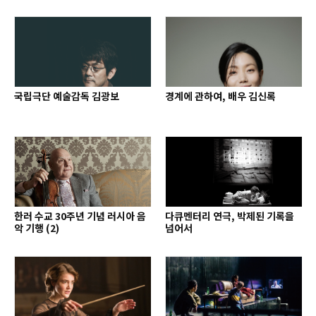
국립극단 예술감독 김광보
경계에 관하여, 배우 김신록
한러 수교 30주년 기념 러시아 음
다큐멘터리 연극, 박제된 기록을
악 기행 (2)
넘어서