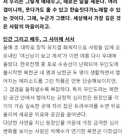
서 우리는 그렇게 애태우고, 때로는 날을 세운다. 여러
겹이니까, 웃다가도 울 수 있고 한숨짓다가노래할 수 있
는 것이다. 그래, 누군가 그랬다. 세상에서 가장 깊은 것
은 사람의 마음이라고.
인간 그리고 배우, 그 사이에 서서
올해 초 대학로 창작 뮤지컬 화제작으로 사람들 입에 오
르내린 ‘여신님이 보고 계셔’가 이번 여름 다시 무대에
올랐다. 한국전쟁 중 포로 수송선이 난파되어 무인도에
불시착한 북한군 네 명과 남한군 두 명이 생활하면서 벌
어지는 에피소드를 그린 작품은 언뜻 단순해보이지만,
그 겹겹을 들춰낼수록 복잡하다. 특히 무인도라는 제한
된 공간 안에서 벌어지는 긍정적 심리전은 등장인물 각
각의 가슴 깊숙한 곳에 자리 잡은 트라우마를 수면 위로
올리며 새로운 위로와 공감을 끌어낸다.
다양한 사연을 지닌 등장인물 가운데 가장 급격한 심리
변화를 보이는 사람은 박해수가 연기한 북한군 이창섭이