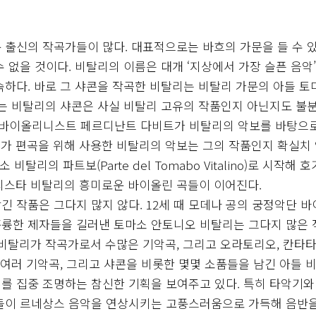
 출신의 작곡가들이 많다. 대표적으로는 바흐의 가문을 들 수 
 없을 것이다. 비탈리의 이름은 대개 ‘지상에서 가장 슬픈 음악
숙하다. 바로 그 샤콘을 작곡한 비탈리는 비탈리 가문의 아들 토
있는 비탈리의 샤콘은 사실 비탈리 고유의 작품인지 아닌지도 불
기 바이올리니스트 페르디난트 다비트가 비탈리의 악보를 바탕으
가 편곡을 위해 사용한 비탈리의 악보는 그의 작품인지 확실치 
탈리의 파트보(Parte del Tomabo Vitalino)로 시작해 
티스타 비탈리의 흥미로운 바이올린 곡들이 이어진다.
 작품은 그다지 많지 않다. 12세 때 모데나 공의 궁정악단 
훌륭한 제자들을 길러낸 토마소 안토니오 비탈리는 그다지 많은
 비탈리가 작곡가로서 수많은 기악곡, 그리고 오라토리오, 칸타타
 여러 기악곡, 그리고 샤콘을 비롯한 몇몇 소품들을 남긴 아들 
를 집중 조명하는 참신한 기획을 보여주고 있다. 특히 타악기와 
곡들이 르네상스 음악을 연상시키는 고풍스러움으로 가득해 음반