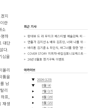
있겠지
’이란
최근 기사
마소
분명하
랑데뷰 드 라 무지크 페스티벌 예술감독 피아니스트 김혜진, 5년간의 여정을 돌아보며
연출가 김지선 & 배우 김조민, 너와 나를 위한 ‘모두의 숲’에서 만나는 동심
로 대단
바리톤 김기훈 & 최인식, 바그너를 향한 ‘반지 원정대’를 앞두고
않다.
COVER STORY 지휘자·국립심포니오케스트라 제8대 음악감독 로베르토 아바도
호기심을
26년 8월호 정기구독 이벤트
바이올리
아카이브
 작품을
▼
2026
(123)
를 남
▼
8월
(4)
비탈리
►
7월
(17)
하프,
►
6월
(19)
►
5월
(15)
을 재생