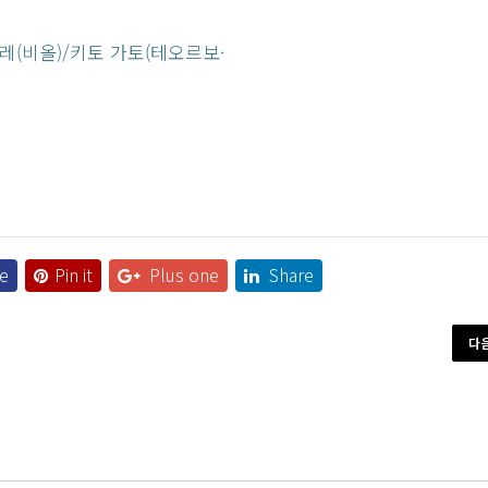
레(비올)/키토 가토(테오르보·
e
Pin it
Plus one
Share
다