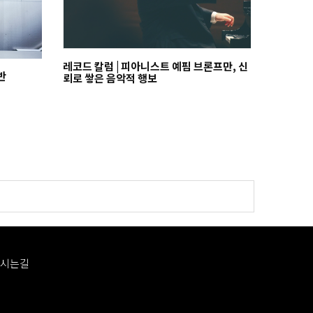
레코드 칼럼 | 피아니스트 예핌 브론프만, 신
반
뢰로 쌓은 음악적 행보
시는길