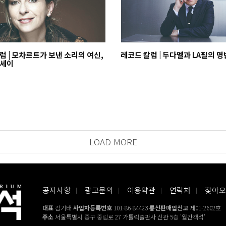
럼 | 모차르트가 보낸 소리의 여신,
레코드 칼럼 | 두다멜과 LA필의 명
드세이
LOAD MORE
공지사항
광고문의
이용약관
연락처
찾아오
대표
김기태
사업자등록번호
101-86-84423
통신판매업신고
제01-2602호
주소
서울특별시 중구 중림로 27 가톨릭출판사 신관 5층 '월간객석'