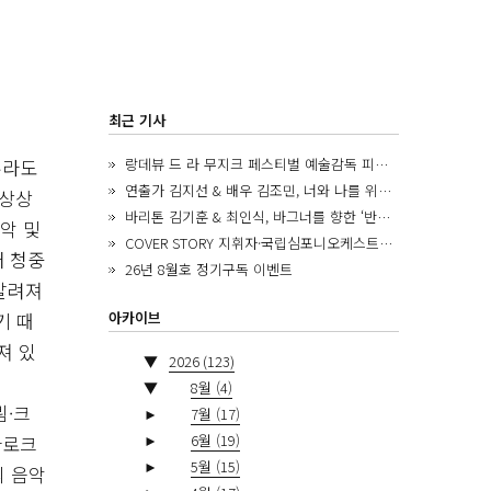
최근 기사
랑데뷰 드 라 무지크 페스티벌 예술감독 피아니스트 김혜진, 5년간의 여정을 돌아보며
주라도
연출가 김지선 & 배우 김조민, 너와 나를 위한 ‘모두의 숲’에서 만나는 동심
 상상
바리톤 김기훈 & 최인식, 바그너를 향한 ‘반지 원정대’를 앞두고
악 및
COVER STORY 지휘자·국립심포니오케스트라 제8대 음악감독 로베르토 아바도
대 청중
26년 8월호 정기구독 이벤트
알려져
아카이브
기 때
져 있
▼
2026
(123)
▼
8월
(4)
뵘·크
►
7월
(17)
►
6월
(19)
바로크
►
5월
(15)
의 음악