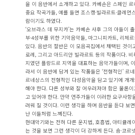
을 이 음반에서 소개하고 있다. 카베손은 스페인 
중요 작곡가들, 예를 들면 조스캥·빌라르트·클레먼스
람이기도 하였다.
‘오브라스 데 무지카’는 카베손 사후 그의 아들이 
부·4성부를 위한 기악음악들, 마그니피카트, 리체르카
있다. 음반의 절반은 이 모음곡집에서 채택된 것이
로레, 그리고 아드리안 빌라르트 등의 작품이다. 
지였던 플랑드르 지역을 대표하는 음악가들이며, 이
라서 이 음반에 담겨 있는 작품들은 ‘전형적인’ 
르네상스의 전형적인 다성음악을 담고 있기에 개개
해야 한다. 다른 성부와 잘 어우러져야 함은 물론
고 있어야 한다. 만약 연주가들이 이러한 요구사항
려워 질 것이다. 이런 생각을 하며 음반을 듣다 보
난 이들처럼 느껴진다.
현대악기와는 전혀 다른 운지법, 호흡법, 아티큘레
는 것을 보면 그런 생각이 더 강하게 든다. 숌·코