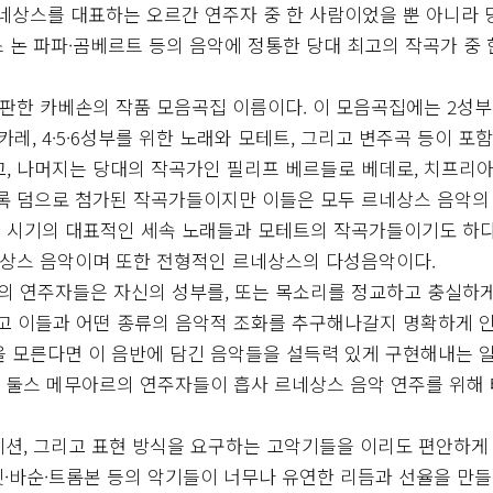
르네상스를 대표하는 오르간 연주자 중 한 사람이었을 뿐 아니라
 논 파파·곰베르트 등의 음악에 정통한 당대 최고의 작곡가 중 
출판한 카베손의 작품 모음곡집 이름이다. 이 모음곡집에는 2성부
레, 4·5·6성부를 위한 노래와 모테트, 그리고 변주곡 등이 포
고, 나머지는 당대의 작곡가인 필리프 베르들로 베데로, 치프리아
비록 덤으로 첨가된 작곡가들이지만 이들은 모두 르네상스 음악의
 시기의 대표적인 세속 노래들과 모테트의 작곡가들이기도 하다
르네상스 음악이며 또한 전형적인 르네상스의 다성음악이다.
의 연주자들은 자신의 성부를, 또는 목소리를 정교하고 충실하
이고 이들과 어떤 종류의 음악적 조화를 추구해나갈지 명확하게 
을 모른다면 이 음반에 담긴 음악들을 설득력 있게 구현해내는 
면 둘스 메무아르의 연주자들이 흡사 르네상스 음악 연주를 위해
이션, 그리고 표현 방식을 요구하는 고악기들을 이리도 편안하게
르넷·바순·트롬본 등의 악기들이 너무나 유연한 리듬과 선율을 만