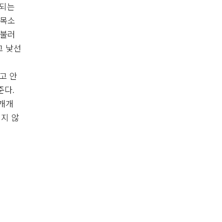
행되는
 목소
 불러
고 낯선
고 안
준다.
 개개
지 않