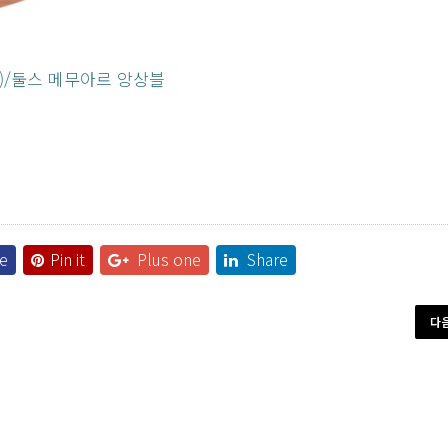
)/둘스 메무아르 앙상블
e
Pin it
Plus one
Share
다