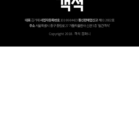
대표
김기태
사업자등록번호
101-86-84423
통신판매업신고
제01-2602호
주소
서울특별시 중구 중림로 27 가톨릭출판사 신관 5층 '월간객석'
Copyright 2018. 객석 컴퍼니