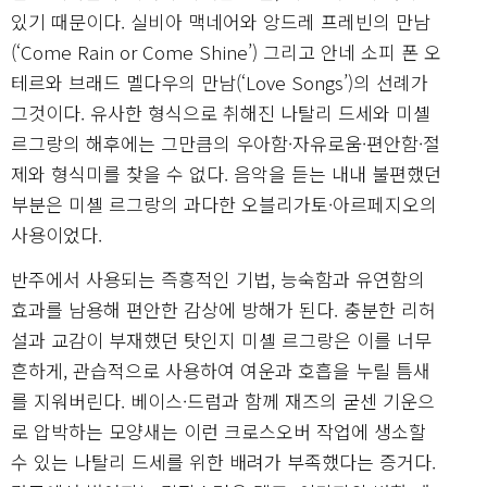
있기 때문이다. 실비아 맥네어와 앙드레 프레빈의 만남
(‘Come Rain or Come Shine’) 그리고 안네 소피 폰 오
테르와 브래드 멜다우의 만남(‘Love Songs’)의 선례가
그것이다. 유사한 형식으로 취해진 나탈리 드세와 미셸
르그랑의 해후에는 그만큼의 우아함·자유로움·편안함·절
제와 형식미를 찾을 수 없다. 음악을 듣는 내내 불편했던
부분은 미셸 르그랑의 과다한 오블리가토·아르페지오의
사용이었다.
반주에서 사용되는 즉흥적인 기법, 능숙함과 유연함의
효과를 남용해 편안한 감상에 방해가 된다. 충분한 리허
설과 교감이 부재했던 탓인지 미셸 르그랑은 이를 너무
흔하게, 관습적으로 사용하여 여운과 호흡을 누릴 틈새
를 지워버린다. 베이스·드럼과 함께 재즈의 굳센 기운으
로 압박하는 모양새는 이런 크로스오버 작업에 생소할
수 있는 나탈리 드세를 위한 배려가 부족했다는 증거다.