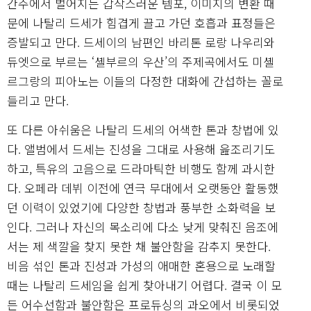
간주에서 벌어지는 갑작스러운 템포, 이미지의 변환 때
문에 나탈리 드세가 힘겹게 끌고 가던 호흡과 표정들은
증발되고 만다. 드세이의 남편인 바리톤 로랑 나우리와
듀엣으로 부르는 ‘셸부르의 우산’의 주제곡에서도 미셸
르그랑의 피아노는 이들의 다정한 대화에 간섭하는 꼴로
들리고 만다.
또 다른 아쉬움은 나탈리 드세의 어색한 톤과 창법에 있
다. 앨범에서 드세는 진성을 그대로 사용해 읊조리기도
하고, 특유의 고음으로 드라마틱한 비행도 함께 과시한
다. 오페라 데뷔 이전에 연극 무대에서 오랫동안 활동했
던 이력이 있었기에 다양한 창법과 풍부한 소화력을 보
인다. 그러나 자신의 목소리에 다소 낮게 맞춰진 음조에
서는 제 색깔을 찾지 못한 채 불안함을 감추지 못한다.
비음 섞인 톤과 진성과 가성의 애매한 혼용으로 노래할
때는 나탈리 드세임을 쉽게 찾아내기 어렵다. 결국 이 모
든 어수선함과 불안함은 프로듀싱의 과오에서 비롯되었