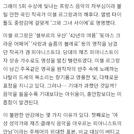
그래미 5회 수상에 빛나는 프랑스 음악의 자부심이라 불
릴 만한 국민 작곡가 미셸 르그랑과의 해후다. 앨범 타이
틀도 중량감에 걸맞게 ‘그와 그녀 사이에’로 명명했다.
미셸 르그랑은 ‘셸부르의 우산’ ‘42년의 여름’ ‘토마스 크
라운 어페어’ ‘사랑과 슬픔의 볼레로’ 등의 명작을 남겼
던 작곡가 겸 피아니스트다. 당대의 재즈 피아니스트이
자 샹송 가수로도 명성을 떨친 탤런트였다. 미셸 르그랑
이 남긴 주옥같은 명곡을 원작자의 반주 속에 노래하는
나탈리 드세의 목소리는 향기롭고 영롱한 빛, 다채로운
표정을 지니고 있다. 그러나… 기대가 과했던 것일까?
음악을 들을수록 기대보다는 아쉬움이, 충만함보다는 미
흡함이 발견된다.
이 불편한 반감에는 몇 가지 이유가 있다. 첫째로는 ‘여
성 성악가와 재즈·클래식 음악을 아우르는 피아니스트의
만남’이라는 주제어의 위대한 표본, 비교 대상이 버티고