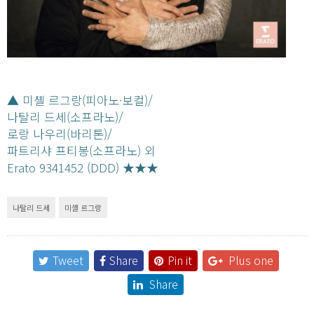
▲ 미셸 르그랑(피아노·보컬)/
나탈리 드세(소프라노)/
로랑 나우리(바리톤)/
파트리샤 프티봉(소프라노) 외
Erato 9341452 (DDD) ★★★
나탈리 드세
미셸 르그랑
Tweet
Share
Pin it
Plus one
Share