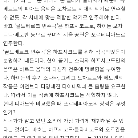
베르트의 피아노 음악을 모차르트 시대의 악기로 연주할
수 없듯, 각 시대에 맞는 적합한 악기로 연주해야 한다.
바흐 ‘골드베르크 변주곡’은 하프시코드로, 하이든·모차
르트·베토벤 등으로 꾸며진 서울 공연은 포르테피아노로
연주한다.
‘골드베르크 변주곡’은 하프시코드를 위해 작곡되었음이
분명하기 때문이다. 현이 뜯기는 소리와 하프시코드만의
음역은 바로크 음악의 다성적 건축에 명료함을 부여한
다. 하이든의 후기 소나타, 그리고 모차르트와 베토벤의
작품은 이전보다 다양해진 다이내믹과 큰 음량을 요구한
다. 따라서 이들 작품에 하프시코드는 적합하지 않다.
현대 피아노와 비교했을 때 포르테피아노의 장점은 무엇
인가?
작곡가가 알고 있던 소리에 가장 가깝게 재현해낼 수 있
다는 것이다. 바흐는 하프시코드·클라비코드와 오르간을
알았고, 그 악기들을 위해 작곡했다. 나는 각각의 시대에