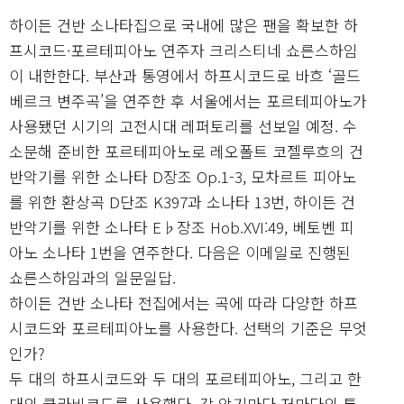
하이든 건반 소나타집으로 국내에 많은 팬을 확보한 하
프시코드·포르테피아노 연주자 크리스티네 쇼른스하임
이 내한한다. 부산과 통영에서 하프시코드로 바흐 ‘골드
베르크 변주곡’을 연주한 후 서울에서는 포르테피아노가
사용됐던 시기의 고전시대 레퍼토리를 선보일 예정. 수
소문해 준비한 포르테피아노로 레오폴트 코젤루흐의 건
반악기를 위한 소나타 D장조 Op.1-3, 모차르트 피아노
를 위한 환상곡 D단조 K397과 소나타 13번, 하이든 건
반악기를 위한 소나타 E♭장조 Hob.XVI:49, 베토벤 피
아노 소나타 1번을 연주한다. 다음은 이메일로 진행된
쇼른스하임과의 일문일답.
하이든 건반 소나타 전집에서는 곡에 따라 다양한 하프
시코드와 포르테피아노를 사용한다. 선택의 기준은 무엇
인가?
두 대의 하프시코드와 두 대의 포르테피아노, 그리고 한
대의 클라비코드를 사용했다. 각 악기마다 저마다의 톤