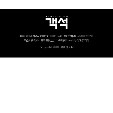
대표
김기태
사업자등록번호
101-86-84423
통신판매업신고
제01-2602호
주소
서울특별시 중구 중림로 27 가톨릭출판사 신관 5층 '월간객석'
Copyright 2018. 객석 컴퍼니