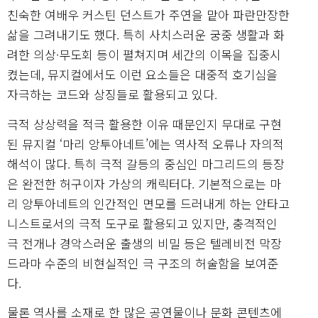
친숙한 여배우 커스틴 던스트가 주연을 맡아 파란만장한
삶을 그려내기도 했다. 특히 사치스러운 궁중 생활과 화
려한 의상·무도회 등이 펼쳐지며 세간의 이목을 집중시
켰는데, 뮤지컬에서도 이런 요소들은 대중적 호기심을
자극하는 코드와 상징들로 활용되고 있다.
극적 상상력을 적극 활용한 이유 때문인지 무대로 구현
된 뮤지컬 ‘마리 앙투아네트’에는 역사적 오류나 자의적
해석이 많다. 특히 극적 갈등의 중심인 마그리드의 등장
은 완전한 허구이자 가상의 캐릭터다. 기본적으로는 마
리 앙투아네트의 인간적인 면모를 드러내게 하는 안타고
니스트로서의 극적 도구로 활용되고 있지만, 충격적인
극 전개나 경악스러운 출생의 비밀 등은 텔레비전 막장
드라마 수준의 비현실적인 극 구조의 허술함을 보여준
다.
물론 역사를 소재로 한 많은 공연물이나 문화 콘텐츠에