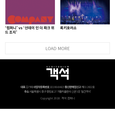
‘컴퍼니’ vs ‘선데이 인 더 파크 위
록키호러쇼
드 조지’
LOAD MORE
대표
김기태
사업자등록번호
101-86-84423
통신판매업신고
제01-2602호
주소
서울특별시 중구 중림로 27 가톨릭출판사 신관 5층 '월간객석'
Copyright 2018. 객석 컴퍼니