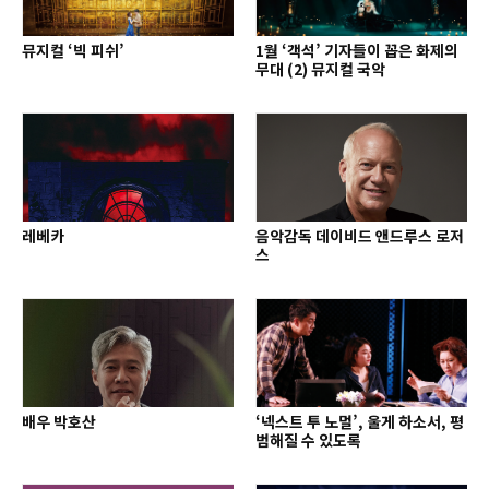
뮤지컬 ‘빅 피쉬’
1월 ‘객석’ 기자들이 꼽은 화제의
무대 (2) 뮤지컬 국악
레베카
음악감독 데이비드 앤드루스 로저
스
배우 박호산
‘넥스트 투 노멀’, 울게 하소서, 평
범해질 수 있도록