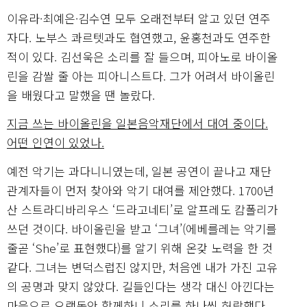
이유라·최예은·김수연 모두 오래전부터 알고 있던 연주
자다. 노부스 콰르텟과도 협연했고, 윤홍천과도 연주한
적이 있다. 김선욱은 소리를 잘 들으며, 피아노로 바이올
린을 감쌀 줄 아는 피아니스트다. 그가 어려서 바이올린
을 배웠다고 말했을 땐 놀랐다.
지금 쓰는 바이올린을 일본음악재단에서 대여 중이다.
어떤 인연이 있었나.
예전 악기는 과다니니였는데, 일본 공연이 끝나고 재단
관계자들이 먼저 찾아와 악기 대여를 제안했다. 1700년
산 스트라디바리우스 ‘드라고네티’로 알프레도 캄폴리가
쓰던 것이다. 바이올린을 받고 ‘그녀’(에베를레는 악기를
줄곧 ‘She’로 표현했다)를 알기 위해 온갖 노력을 한 것
같다. 그녀는 변덕스럽진 않지만, 처음엔 내가 가진 고유
의 공명과 맞지 않았다. 길들인다는 생각 대신 아낀다는
마음으로 오랫동안 함께하니 소리를 하나씩 허락했다.