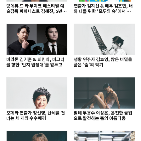
랑데뷰 드 라 무지크 페스티벌 예
연출가 김지선 & 배우 김조민, 너
술감독 피아니스트 김혜진, 5년간
와 나를 위한 ‘모두의 숲’에서 만나
의 여정을 돌아보며
는 동심
바리톤 김기훈 & 최인식, 바그너
생황 연주자 김효영, 많은 비밀을
를 향한 ‘반지 원정대’를 앞두고
품은 ‘숨’의 악기
오페라 연출가 정선영, 난세를 건
발레 무용수 이상은, 온전한 몰입
너는 세 개의 수수께끼
으로 발견하는 춤의 아름다움