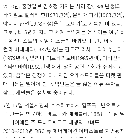
2010년, 중앙일보 김호정 기자는 사라 장(1980년생)의
라이벌로 힐러리 한(1979년생), 율리아 피셔(1983년생),
야니너 얀선(1978년생)을 ‘트로이카’로 지목한 바 있다.
그로부터 5년이 지나고 세계 음악계를 움직이는 여류 바
이올리니스트의 서열이 조금씩 바뀌었다. 런던에서는 니
컬라 베네데티(1987년생)를 필두로 리사 바티아슈빌리
(1979년생), 알리나 이브라기모바(1985년생), 아라벨라
슈타인바허(1981년생)에게 많은 공연 기회가 주어지고
있다. 음악은 경쟁이 아니지만 오케스트라들은 티켓 판
매 다툼을 벌여야 한다. 악단들은 늘 젊은 여류 주자를
찾고, 재원들은 샘처럼 솟아난다.
7월 17일 서울시향과 쇼스타코비치 협주곡 1번으로 처
음 한국을 방문하는 베로니카 에베를레. 1988년 독일 남
부 바이에른 주 도나우뵈르트 태생의 그녀도
2010~2013년 BBC 뉴 제너레이션 아티스트로 지명됐지