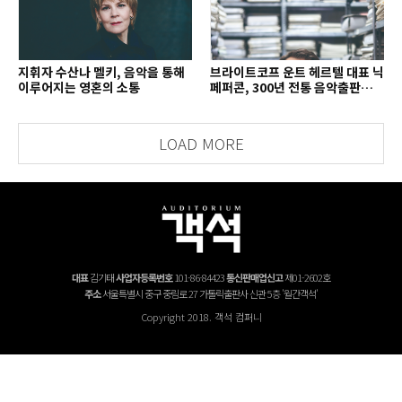
지휘자 수산나 멜키, 음악을 통해
브라이트코프 운트 헤르텔 대표 닉
이루어지는 영혼의 소통
페퍼콘, 300년 전통 음악출판사의
치열한 경영 철학
LOAD MORE
대표
김기태
사업자등록번호
101-86-84423
통신판매업신고
제01-2602호
주소
서울특별시 중구 중림로 27 가톨릭출판사 신관 5층 '월간객석'
Copyright 2018. 객석 컴퍼니