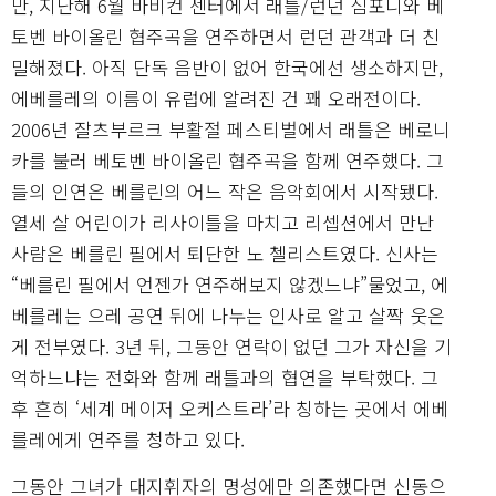
만, 지난해 6월 바비컨 센터에서 래틀/런던 심포니와 베
토벤 바이올린 협주곡을 연주하면서 런던 관객과 더 친
밀해졌다. 아직 단독 음반이 없어 한국에선 생소하지만,
에베를레의 이름이 유럽에 알려진 건 꽤 오래전이다.
2006년 잘츠부르크 부활절 페스티벌에서 래틀은 베로니
카를 불러 베토벤 바이올린 협주곡을 함께 연주했다. 그
들의 인연은 베를린의 어느 작은 음악회에서 시작됐다.
열세 살 어린이가 리사이틀을 마치고 리셉션에서 만난
사람은 베를린 필에서 퇴단한 노 첼리스트였다. 신사는
“베를린 필에서 언젠가 연주해보지 않겠느냐”물었고, 에
베를레는 으레 공연 뒤에 나누는 인사로 알고 살짝 웃은
게 전부였다. 3년 뒤, 그동안 연락이 없던 그가 자신을 기
억하느냐는 전화와 함께 래틀과의 협연을 부탁했다. 그
후 흔히 ‘세계 메이저 오케스트라’라 칭하는 곳에서 에베
를레에게 연주를 청하고 있다.
그동안 그녀가 대지휘자의 명성에만 의존했다면 신동으