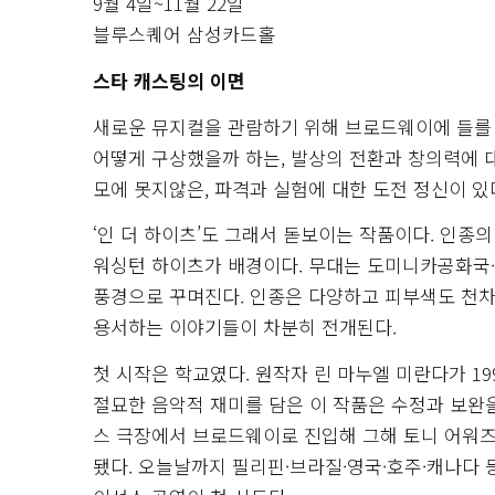
9월 4일~11월 22일
블루스퀘어 삼성카드홀
스타 캐스팅의 이면
새로운 뮤지컬을 관람하기 위해 브로드웨이에 들를 
어떻게 구상했을까 하는, 발상의 전환과 창의력에 
모에 못지않은, 파격과 실험에 대한 도전 정신이 있
‘인 더 하이츠’도 그래서 돋보이는 작품이다. 인종
워싱턴 하이츠가 배경이다. 무대는 도미니카공화국·
풍경으로 꾸며진다. 인종은 다양하고 피부색도 천차
용서하는 이야기들이 차분히 전개된다.
첫 시작은 학교였다. 원작자 린 마누엘 미란다가 1
절묘한 음악적 재미를 담은 이 작품은 수정과 보완을
스 극장에서 브로드웨이로 진입해 그해 토니 어워즈
됐다. 오늘날까지 필리핀·브라질·영국·호주·캐나다