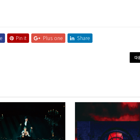
e
Pin it
Plus one
Share
다