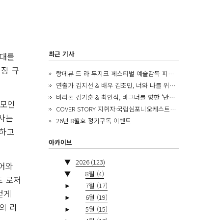
최근 기사
무대를
장 규
랑데뷰 드 라 무지크 페스티벌 예술감독 피아니스트 김혜진, 5년간의 여정을 돌아보며
연출가 김지선 & 배우 김조민, 너와 나를 위한 ‘모두의 숲’에서 만나는 동심
바리톤 김기훈 & 최인식, 바그너를 향한 ‘반지 원정대’를 앞두고
 모인
COVER STORY 지휘자·국립심포니오케스트라 제8대 음악감독 로베르토 아바도
 사는
26년 8월호 정기구독 이벤트
동하고
아카이브
▼
2026
(123)
디어와
▼
8월
(4)
드 로저
►
7월
(17)
걷게
►
6월
(19)
의 라
►
5월
(15)