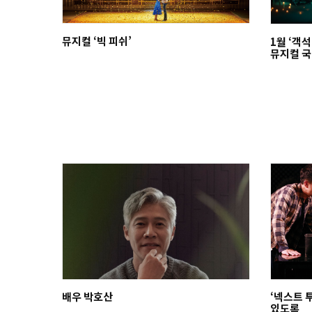
뮤지컬 ‘빅 피쉬’
1월 ‘객석
뮤지컬 
배우 박호산
‘넥스트 
있도록