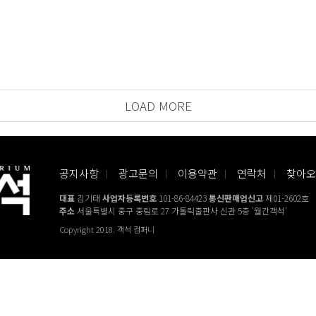
LOAD MORE
공지사항
광고문의
이용약관
연락처
찾아오
대표
김기태
사업자등록번호
101-86-84423
통신판매업신고
제01-2602호
주소
서울특별시 중구 중림로 27 가톨릭출판사 신관 5층 '월간객석'
Copyright 2018. 객석 컴퍼니