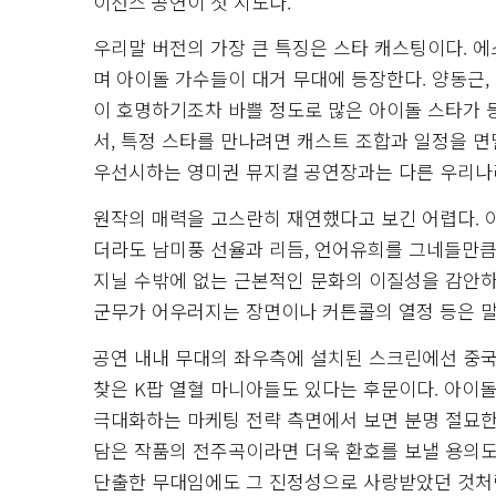
이선스 공연이 첫 시도다.
우리말 버전의 가장 큰 특징은 스타 캐스팅이다.
며 아이돌 가수들이 대거 무대에 등장한다. 양동근, 
이 호명하기조차 바쁠 정도로 많은 아이돌 스타가 
서, 특정 스타를 만나려면 캐스트 조합과 일정을 
우선시하는 영미권 뮤지컬 공연장과는 다른 우리나
원작의 매력을 고스란히 재연했다고 보긴 어렵다. 
더라도 남미풍 선율과 리듬, 언어유희를 그네들만
지닐 수밖에 없는 근본적인 문화의 이질성을 감안하
군무가 어우러지는 장면이나 커튼콜의 열정 등은 말
공연 내내 무대의 좌우측에 설치된 스크린에선 중
찾은 K팝 열혈 마니아들도 있다는 후문이다. 아이
극대화하는 마케팅 전략 측면에서 보면 분명 절묘한 수
담은 작품의 전주곡이라면 더욱 환호를 보낼 용의도 
단출한 무대임에도 그 진정성으로 사랑받았던 것처럼