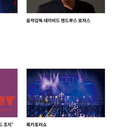
음악감독 데이비드 앤드루스 로저스
드 조지’
록키호러쇼