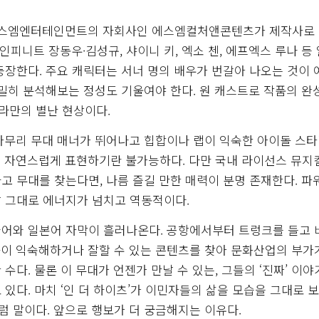
 에스엠엔터테인먼트의 자회사인 에스엠컬처앤콘텐츠가 제작사로
인피니트 장동우·김성규, 샤이니 키, 엑소 첸, 에프엑스 루나 등
등장한다. 주요 캐릭터는 서너 명의 배우가 번갈아 나오는 것이
면밀히 분석해보는 정성도 기울여야 한다. 원 캐스트로 작품의 완
라만의 별난 현상이다.
아무리 무대 매너가 뛰어나고 힙합이나 랩이 익숙한 아이돌 스타
큼 자연스럽게 표현하기란 불가능하다. 다만 국내 라이선스 뮤지
고 무대를 찾는다면, 나름 즐길 만한 매력이 분명 존재한다. 파
 그대로 에너지가 넘치고 역동적이다.
국어와 일본어 자막이 흘러나온다. 공항에서부터 트렁크를 들고 
돌이 익숙해하거나 잘할 수 있는 콘텐츠를 찾아 문화산업의 부
다. 물론 이 무대가 언젠가 만날 수 있는, 그들의 ‘진짜’ 이
있다. 마치 ‘인 더 하이츠’가 이민자들의 삶을 모습을 그대로 
 말이다. 앞으로 행보가 더 궁금해지는 이유다.