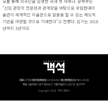
모를 통해 외국인을 임명한 국내 첫 사례다. 문체부는
“신임 관장의 전문성과 관계망을 바탕으로 국립현대미
술관이 세계적인 미술관으로 발돋움 할 수 있는 제도적
기반을 마련할 것으로 기대한다”고 전했다. 임기는 2018
년까지 3년이다.
대표
김기태
사업자등록번호
101-86-84423
통신판매업신고
제01-2602호
주소
서울특별시 중구 중림로 27 가톨릭출판사 신관 5층 '월간객석'
Copyright 2018. 객석 컴퍼니