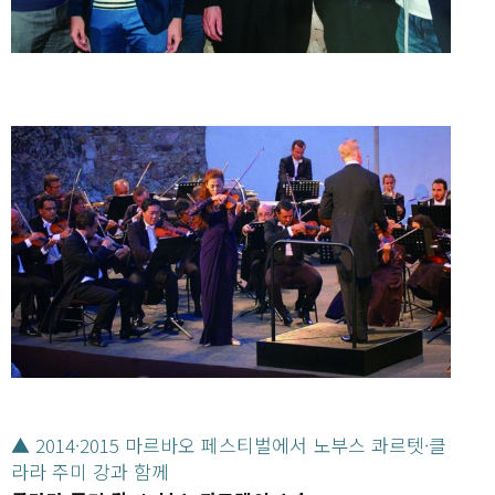
▲ 2014·2015 마르바오 페스티벌에서 노부스 콰르텟·클
라라 주미 강과 함께