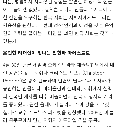
다는, 평범해서 지나쳤던 장점을 발견한 히딩크식 접근
이 그들에겐 없었다. 실력뿐 아니라 인품과 주재국에 대
한 헌신을 요구하는 한국 사회는 지휘자에게도 그러한
영웅상을 원한다. 그런데 정작 인격과 애정을 갖춘 음악
인의 기량을 알아볼 심미안을, 과연 한국 사회는 갖추고
있는가.
온건한 리더십이 빛나는 친한파 마에스트로
4월 30일 쾰른 체임버 오케스트라와 예술의전당에서 내
한 공연을 갖는 지휘자 크리스토프 포펜(Christoph
Poppen)은 평소 한국과의 인연이 남다르다고 자타가
공인하는 인물이다. 바이올린과 실내악, 지휘에서 실력
파 한국인 제자를 다수 배출하면서 한국과 정서적 거리
를 좁혀왔다. 뮌헨 음대에서 클라라 주미 강을 가르쳤고
실내악 교수로 노부스 콰르텟을 양성했다. 2009년 파눌
라 콩쿠르에서 만난 지휘자 아드리엘 김을 주목해