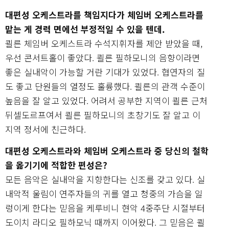
대편성 오케스트라를 책임지다가 체임버 오케스트라를
맡는 게 경력 면에선 부정적일 수 있을 텐데.
쾰른 체임버 오케스트라 수석지휘자를 제안 받았을 때,
우선 콘서트홀이 좋았다. 쾰른 필하모니의 음향이라면
좋은 실내악이 가능할 거란 기대가 있었다. 협연자의 질
도 좋고 단원들의 열정도 훌륭했다. 쾰른의 관객 수준이
높음을 잘 알고 있었다. 어려서 공부한 지역이 쾰른 근처
뒤셀도르프여서 쾰른 필하모니의 초창기도 잘 알고 이
지역 정서에 친근하다.
대편성 오케스트라와 체임버 오케스트라 중 당신의 철학
을 옮기기에 적합한 편성은?
모든 음악은 실내악을 지향한다는 신조를 갖고 있다. 실
내악적 울림이 연주자들의 귀를 열고 청중의 가슴을 일
렁이게 한다는 믿음을 케루비니 현악 4중주단 시절부터
도이치 라디오 필하모닉 때까지 이어왔다. 그 믿음은 쾰