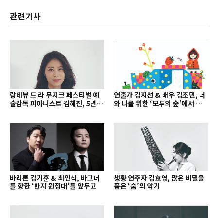
관련기사
랑데뷰 드 라 무지크 페스티벌 예
연출가 김지선 & 배우 김조민, 너
술감독 피아니스트 김혜진, 5년간
와 나를 위한 ‘모두의 숲’에서 만나
의 여정을 돌아보며
는 동심
바리톤 김기훈 & 최인식, 바그너
생황 연주자 김효영, 많은 비밀을
를 향한 ‘반지 원정대’를 앞두고
품은 ‘숨’의 악기