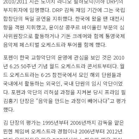
2010/2011 시즌 도이치 라디오 필하모닉(이하 DRP)의
부지휘자에 임명했다. DRP 감독 재임 기간에 그는 국립
합창단의 독일 공연을 지휘했다. 한국에 왔을 땐 대전시
향을 객원 지휘했고, 윤이상 콩쿠르 바이올린 부문의 심
사위원장으로 활동하거나 기돈 크레머와 함께 통영국제
음악제 페스티벌 오케스트라 투어를 함께 했다.
포펜이 한국 교향악단의 운영에 관심을 보인 것은 2010
년 6.25 50주년 기념 월드 오케스트라 콘서트부터다. 월
드 오케스트라는 6·25 참전국에서 모인 해외 단원들과
국내에서 활동하는 외국인, 국내 단원의 임시 악단이었
다. 포펜과 악단의 리허설 과정을 지켜본 당시 프라임 필
김홍기 단장은 “음악을 만드는 과정이 빼어나다”고 평가
했다.
김 단장의 평가는 1995년부터 2006년까지 감독을 맡은
뮌헨 체임버 오케스트라 경험이나 2006년부터 2012년