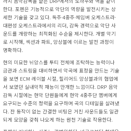
까지 음악감독을 맡은 DRP에서의 노하우와 맥을 같이
한다. 포펜은 기능적으로 악단의 역량을 발전시키는 상
세한 기술을 갖고 있다. 독주·4중주·체임버 오케스트라·
대편성 오케스트라에서의 리더, 감독 경력으로 악단 사
운드를 개량하는 최적화된 수순을 제시한다. 개별 악기
로 시작해, 섹션과 파트, 앙상블에 이르는 발전 과정이
명확하다.
현의 미묘한 뉘앙스를 투티 전체에 조탁하는 능력이나
금관과 스트링을 대비하면서 악곡에 표정을 만드는 기술
을 보면 ECM 레이블 시절, 힐리어드 앙상블과의 협업에
서 보였던 실내악적 재능이 만개한 느낌이다. DRP 음악
감독 시절에는 현악 단원들에게 현악 4중주단 멤버에게
요구되는 수준의 청력을 요구하며 곡의 디테일을 살려냈
다. 잔 동작이 없는 간결한 비팅은 거친 사운드들도 일관
되게 모양을 갖춰 나오게 하는 원천 기술로 작용한다.