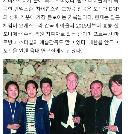
케미스트리가 눈에 띄기 시작했다. 욈스 레이블에서 녹
음한 멘델스존, 차이콥스키 교향곡 전곡은 포펜과 DRP
의 성취 가운데 가장 돋보이는 기록물이다. 현재는 쾰른
체임버 오케스트라 감독과 아울러 2015년부터 홍콩 신
포니에타 수석 객원 지휘자로 활동 중이며 포르투갈 마
르방 페스티벌의 예술감독도 맡고 있다. 내한을 앞두고
포펜을 뮌헨 음대 연구실에서 만났다.