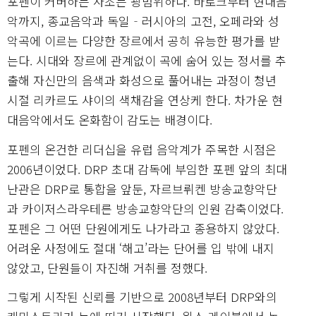
포펜이 커버하는 사조는 광범위하다. 바로크부터 현대음
악까지, 종교음악과 독일‐러시아의 고전, 오페라와 성
악곡에 이르는 다양한 장르에서 공히 유능한 평가를 받
는다. 시대와 장르에 관계없이 곡에 숨어 있는 정서를 추
출해 자신만의 음색과 화성으로 풀어내는 과정이 청년
시절 리카르도 샤이의 색채감을 연상케 한다. 차가운 현
대음악에서도 온화함이 감도는 배경이다.
포펜의 온건한 리더십을 유럽 음악계가 주목한 시점은
2006년이었다. DRP 초대 감독에 부임한 포펜 앞의 최대
난관은 DRP로 통합을 앞둔, 자르브뤼켄 방송교향악단
과 카이저스라우테른 방송교향악단의 인원 감축이었다.
포펜은 그 어떤 단원에게도 나가라고 종용하지 않았다.
어려운 사정에도 절대 ‘해고’라는 단어를 입 밖에 내지
않았고, 단원들이 자진해 거취를 정했다.
그렇게 시작된 신뢰를 기반으로 2008년부터 DRP와의