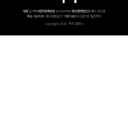
대표
김기태
사업자등록번호
101-86-84423
통신판매업신고
제01-2602호
주소
서울특별시 중구 중림로 27 가톨릭출판사 신관 5층 '월간객석'
Copyright 2018. 객석 컴퍼니