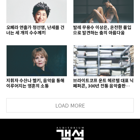
오페라 연출가 정선영, 난세를 건
발레 무용수 이상은, 온전한 몰입
너는 세 개의 수수께끼
으로 발견하는 춤의 아름다움
지휘자 수산나 멜키, 음악을 통해
브라이트코프 운트 헤르텔 대표 닉
이루어지는 영혼의 소통
페퍼콘, 300년 전통 음악출판사의
치열한 경영 철학
LOAD MORE