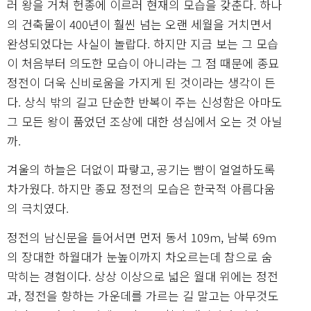
러 왕을 거쳐 헌종에 이르러 현재의 모습을 갖춘다. 하나
의 건축물이 400년이 훨씬 넘는 오랜 세월을 거치면서
완성되었다는 사실이 놀랍다. 하지만 지금 보는 그 모습
이 처음부터 의도한 모습이 아니라는 그 점 때문에 종묘
정전이 더욱 신비로움을 가지게 된 것이라는 생각이 든
다. 상식 밖의 길고 단순한 반복이 주는 신성함은 아마도
그 모든 왕이 품었던 조상에 대한 성심에서 오는 것 아닐
까.
겨울의 하늘은 더없이 파랗고, 공기는 뺨이 얼얼하도록
차가웠다. 하지만 종묘 정전의 모습은 한국적 아름다움
의 극치였다.
정전의 남신문을 들어서면 먼저 동서 109m, 남북 69m
의 장대한 하월대가 눈높이까지 차오르는데 참으로 숨
막히는 경험이다. 상상 이상으로 넓은 월대 위에는 정전
과, 정전을 향하는 가운데를 가르는 길 말고는 아무것도