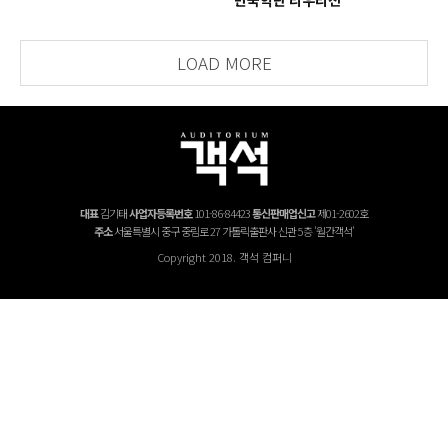
만국악단 리우리전
LOAD MORE
대표
김기태
사업자등록번호
101-86-84423
통신판매업신고
제01-2602호
주소
서울특별시 중구 중림로 27 가톨릭출판사 신관 5층 '월간객석'
Copyright 2018. 객석 컴퍼니