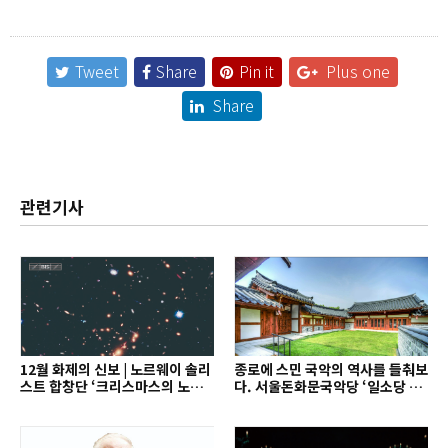
Tweet
Share
Pin it
Plus one
Share
관련기사
12월 화제의 신보 | 노르웨이 솔리
종로에 스민 국악의 역사를 들춰보
스트 합창단 ‘크리스마스의 노래’
다. 서울돈화문국악당 ‘일소당 음
외
악회’