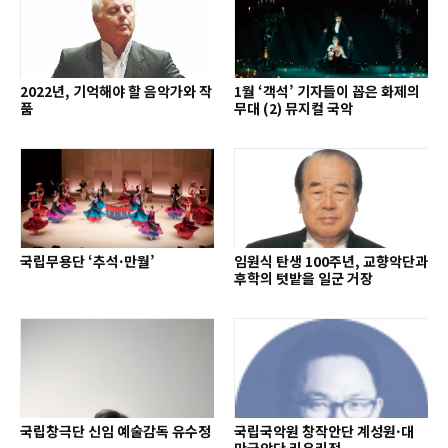
2022년, 기억해야 할 음악가와 작
1월 ‘객석’ 기자들이 꼽은 화제의
품
무대 (2) 뮤지컬 국악
국립무용단 ‘추석·만월’
임원식 탄생 100주년, 교향악단과
후학의 텃밭을 일군 거장
국립창극단 신임 예술감독 유수정
국립국악원 창작안단 계성원·대