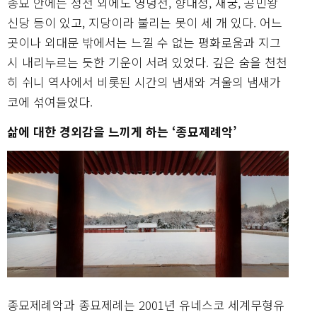
종묘 안에는 정전 외에도 영녕전, 향대청, 재궁, 공민왕
신당 등이 있고, 지당이라 불리는 못이 세 개 있다. 어느
곳이나 외대문 밖에서는 느낄 수 없는 평화로움과 지그
시 내리누르는 듯한 기운이 서려 있었다. 깊은 숨을 천천
히 쉬니 역사에서 비롯된 시간의 냄새와 겨울의 냄새가
코에 섞여들었다.
삶에 대한 경외감을 느끼게 하는 ‘종묘제례악’
종묘제례악과 종묘제례는 2001년 유네스코 세계무형유