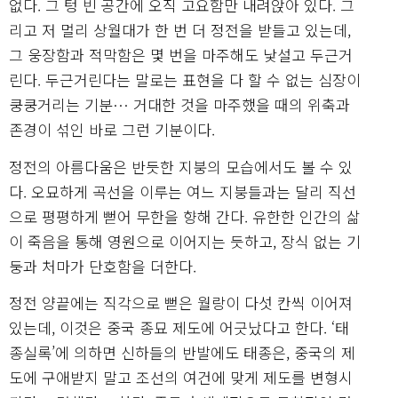
없다. 그 텅 빈 공간에 오직 고요함만 내려앉아 있다. 그
리고 저 멀리 상월대가 한 번 더 정전을 받들고 있는데,
그 웅장함과 적막함은 몇 번을 마주해도 낯설고 두근거
린다. 두근거린다는 말로는 표현을 다 할 수 없는 심장이
쿵쿵거리는 기분… 거대한 것을 마주했을 때의 위축과
존경이 섞인 바로 그런 기분이다.
정전의 아름다움은 반듯한 지붕의 모습에서도 볼 수 있
다. 오묘하게 곡선을 이루는 여느 지붕들과는 달리 직선
으로 평평하게 뻗어 무한을 향해 간다. 유한한 인간의 삶
이 죽음을 통해 영원으로 이어지는 듯하고, 장식 없는 기
둥과 처마가 단호함을 더한다.
정전 양끝에는 직각으로 뻗은 월랑이 다섯 칸씩 이어져
있는데, 이것은 중국 종묘 제도에 어긋났다고 한다. ‘태
종실록’에 의하면 신하들의 반발에도 태종은, 중국의 제
도에 구애받지 말고 조선의 여건에 맞게 제도를 변형시