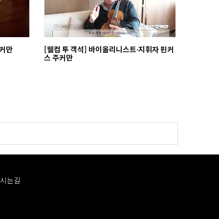
커스 주커만
[웰컴 투 객석] 바이올리니스트∙지휘자 핀커
스 주커만
시는길