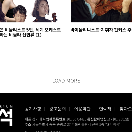
은 비올리스트 5인, 세계 오케스트
바이올리니스트·지휘자 핀
하는 비올라 신인류 (1)
LOAD MORE
공지사항
광고문의
이용약관
연락처
찾아오
대표
김기태
사업자등록번호
101-86-84423
통신판매업신고
제01-2602호
주소
서울특별시 중구 중림로 27 가톨릭출판사 신관 5층 '월간객석'