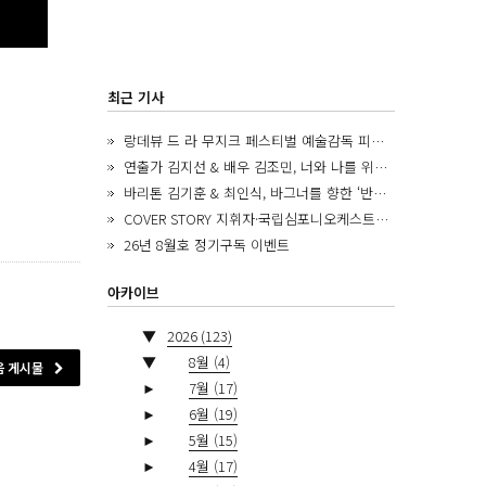
최근 기사
랑데뷰 드 라 무지크 페스티벌 예술감독 피아니스트 김혜진, 5년간의 여정을 돌아보며
연출가 김지선 & 배우 김조민, 너와 나를 위한 ‘모두의 숲’에서 만나는 동심
바리톤 김기훈 & 최인식, 바그너를 향한 ‘반지 원정대’를 앞두고
COVER STORY 지휘자·국립심포니오케스트라 제8대 음악감독 로베르토 아바도
26년 8월호 정기구독 이벤트
아카이브
▼
2026
(123)
▼
8월
(4)
음 게시물
►
7월
(17)
►
6월
(19)
►
5월
(15)
►
4월
(17)