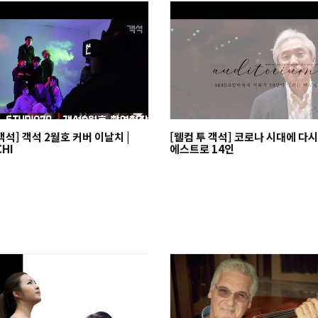
객석] 객석 2월호 커버 이날치 |
[웰컴 투 객석] 코로나 시대에 다시
CHI
에스트로 14인