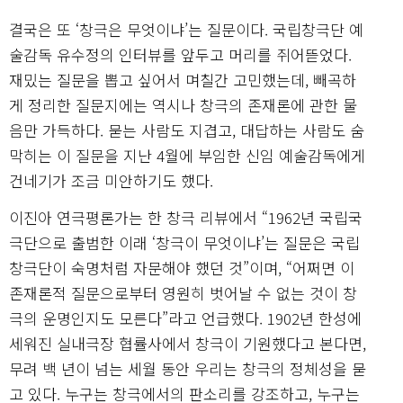
결국은 또 ‘창극은 무엇이냐’는 질문이다. 국립창극단 예
술감독 유수정의 인터뷰를 앞두고 머리를 쥐어뜯었다.
재밌는 질문을 뽑고 싶어서 며칠간 고민했는데, 빼곡하
게 정리한 질문지에는 역시나 창극의 존재론에 관한 물
음만 가득하다. 묻는 사람도 지겹고, 대답하는 사람도 숨
막히는 이 질문을 지난 4월에 부임한 신임 예술감독에게
건네기가 조금 미안하기도 했다.
이진아 연극평론가는 한 창극 리뷰에서 “1962년 국립국
극단으로 출범한 이래 ‘창극이 무엇이냐’는 질문은 국립
창극단이 숙명처럼 자문해야 했던 것”이며, “어쩌면 이
존재론적 질문으로부터 영원히 벗어날 수 없는 것이 창
극의 운명인지도 모른다”라고 언급했다. 1902년 한성에
세워진 실내극장 협률사에서 창극이 기원했다고 본다면,
무려 백 년이 넘는 세월 동안 우리는 창극의 정체성을 묻
고 있다. 누구는 창극에서의 판소리를 강조하고, 누구는