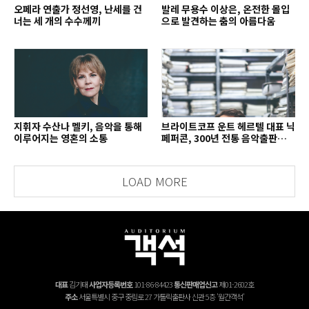
오페라 연출가 정선영, 난세를 건
발레 무용수 이상은, 온전한 몰입
너는 세 개의 수수께끼
으로 발견하는 춤의 아름다움
지휘자 수산나 멜키, 음악을 통해
브라이트코프 운트 헤르텔 대표 닉
이루어지는 영혼의 소통
페퍼콘, 300년 전통 음악출판사의
치열한 경영 철학
LOAD MORE
대표
김기태
사업자등록번호
101-86-84423
통신판매업신고
제01-2602호
주소
서울특별시 중구 중림로 27 가톨릭출판사 신관 5층 '월간객석'