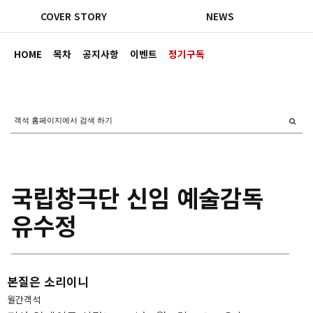
COVER STORY
NEWS
HOME
목차
공지사항
이벤트
정기구독
국립창극단 신임 예술감독
유수정
본질은 소리이니
월간객석