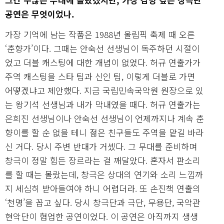
공연은 무엇이었나.
가장 기억에 남는 작품은 1988년 올림픽 축제 때 오른
‘춘향가’이다. 그때는 안숙선 선생님이 독주하던 시절이
었고 더블 캐스팅에 대한 개념이 없었다. 허규 연출가가
주역 캐스팅을 스타 팀과 신인 팀, 이렇게 더블로 가면
어떻겠냐고 제안했다. 지금 국립민속국악원 원장으로 있
는 왕기석 선생님과 내가 막내였을 때다. 허규 연출가는
은희진 선생님이나 안숙선 선생님이 언제까지나 계속 춘
향이를 할 순 없을 테니 젊은 친구들도 주역을 맡길 바라
신 거다. 당시 주변 반대가 거셌다. 그 무대를 준비하며
창극이 정말 힘든 장르라는 걸 깨달았다. 혼자서 판소리
를 할 때는 몰랐는데, 창극은 상대의 연기와 소리 느낌까
지 세심히 받아들여야 하니 어렵더라. 또 손진책 연출의
‘천명’을 꼽고 싶다. 당시 창극단과 극단, 무용단, 국악관
현악단이 협업한 공연이었다. 이 공연은 아직까지 생생