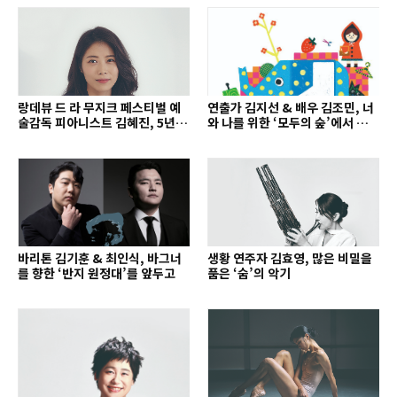
랑데뷰 드 라 무지크 페스티벌 예
연출가 김지선 & 배우 김조민, 너
술감독 피아니스트 김혜진, 5년간
와 나를 위한 ‘모두의 숲’에서 만나
의 여정을 돌아보며
는 동심
바리톤 김기훈 & 최인식, 바그너
생황 연주자 김효영, 많은 비밀을
를 향한 ‘반지 원정대’를 앞두고
품은 ‘숨’의 악기