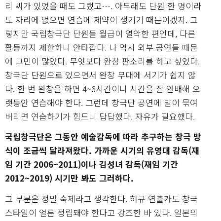
리 씨가 있었을 때도 그랬고…. 아무래도 단원 한 명이라
도 자리에 없으면 연습에 제약이 생기기 때문이겠지. 그
렇지만 국립창극단 단원들 월급이 열악한 편인데, 다른
활동까지 제한하니 안타깝다. 나 역시 외부 공연들 때문
에 고민이 많았다. 무엇보다 완창 판소리를 하고 싶었다.
창극단 단원으로 있으면서 완창 무대에 서기가 쉽지 않
다. 한 번 완창을 하면 4~6시간이니 시간을 잘 안배해 오
랫동안 연습해야 한다. 그런데 창극단 공연에 발이 묶여
버리면 연습하기가 힘드니 답답했다. 자유가 필요했다.
국립창극단은 그동안 예술감독에 따라 추구하는 창극 방
식이 조금씩 달라져왔다. 가까운 시기의 유영대 감독(재
임 기간 2006~2011)이나 김성녀 감독(재임 기간
2012~2019) 시기만 봐도 그러하다.
그 부분은 정말 숙제라고 생각한다. 허규 연출가도 창극
스타일이 얼른 정립돼야 한다고 강조한 바 있다. 일본의