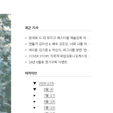
최근 기사
랑데뷰 드 라 무지크 페스티벌 예술감독 피아니스트 김혜진, 5년간의 여정을 돌아보며
연출가 김지선 & 배우 김조민, 너와 나를 위한 ‘모두의 숲’에서 만나는 동심
바리톤 김기훈 & 최인식, 바그너를 향한 ‘반지 원정대’를 앞두고
COVER STORY 지휘자·국립심포니오케스트라 제8대 음악감독 로베르토 아바도
26년 8월호 정기구독 이벤트
아카이브
▼
2026
(123)
▼
8월
(4)
►
7월
(17)
►
6월
(19)
►
5월
(15)