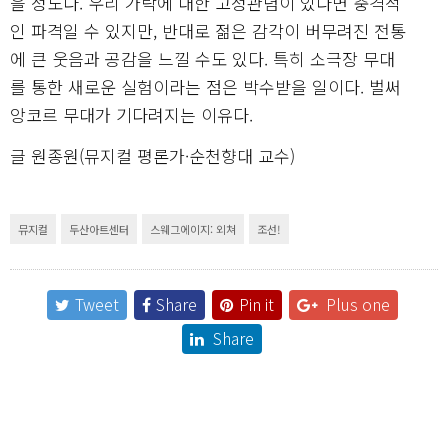
을 정도다. 우리 가락에 대한 고정관념이 있다면 충격적
인 파격일 수 있지만, 반대로 젊은 감각이 버무려진 전통
에 큰 웃음과 공감을 느낄 수도 있다. 특히 소극장 무대
를 통한 새로운 실험이라는 점은 박수받을 일이다. 벌써
앙코르 무대가 기다려지는 이유다.
글 원종원(뮤지컬 평론가·순천향대 교수)
뮤지컬
두산아트센터
스웨그에이지: 외쳐
조선!
Tweet
Share
Pin it
Plus one
Share