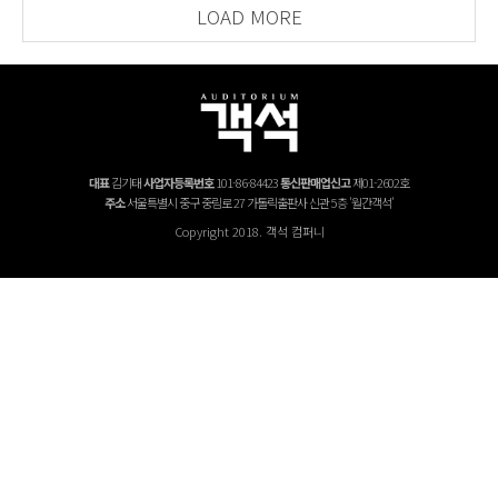
LOAD MORE
대표
김기태
사업자등록번호
101-86-84423
통신판매업신고
제01-2602호
주소
서울특별시 중구 중림로 27 가톨릭출판사 신관 5층 '월간객석'
Copyright 2018. 객석 컴퍼니