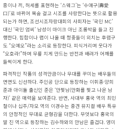
흥이나 끼, 허세를 표현하는 ‘스웨그’는 ‘수애구(壽愛
口)’로 바뀌어 목숨 걸고 시조를 사랑한다는 뜻으로 활용
되는가 하면, 조선시조자랑대회의 사회자는 ‘국민 MC’
대신 ‘국민 엄씨’ 남성이 마이크 아닌 조롱박을 들고 진
행한다. 힙합이나 랩이 나올 때 청중들이 외치는 후렴구
도 “오예오”라는 소리로 등장한다. 피식거리며 웃다가
“오호라!”하며 무릎 치게 만드는 반전과 배려가 어깨를
들썩이게 한다.
파격적인 작품의 성격만큼이나 무대를 꾸미는 배우들의
면면도 신선하다. 주인공 단으로 등장하는 이휘종·양희
준과 아이돌 출신인 준은 ‘만찢남(만화를 찢고 나온 남
자)’ 같은 매력을 보여준다. 반면, 사대부 홍국 역의 최민
철이나 십주/자모 역의 이경수는 중견 뮤지컬 배우 특유
의 안정적인 무대로 균형감을 더한다. 무엇보다 홍국의
딸 진 역으로 등장하는 김수하와의 만남은 즐겁다. 영미