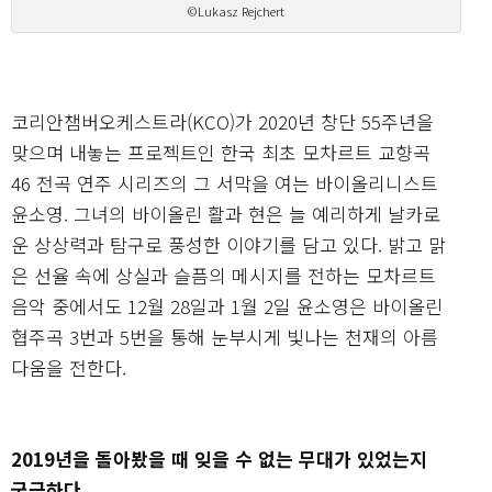
©Lukasz Rejchert
코리안챔버오케스트라(KCO)가 2020년 창단 55주년을
맞으며 내놓는 프로젝트인 한국 최초 모차르트 교향곡
46 전곡 연주 시리즈의 그 서막을 여는 바이올리니스트
윤소영. 그녀의 바이올린 활과 현은 늘 예리하게 날카로
운 상상력과 탐구로 풍성한 이야기를 담고 있다. 밝고 맑
은 선율 속에 상실과 슬픔의 메시지를 전하는 모차르트
음악 중에서도 12월 28일과 1월 2일 윤소영은 바이올린
협주곡 3번과 5번을 통해 눈부시게 빛나는 천재의 아름
다움을 전한다.
2019년을 돌아봤을 때 잊을 수 없는 무대가 있었는지
궁금하다.