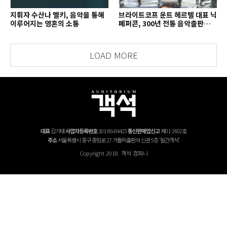
지휘자 수산나 멜키, 음악을 통해
브라이트코프 운트 헤르텔 대표 닉
이루어지는 영혼의 소통
페퍼콘, 300년 전통 음악출판사의
치열한 경영 철학
LOAD MORE
대표
김기태
사업자등록번호
101-86-84423
통신판매업신고
제01-2602호
주소
서울특별시 중구 중림로 27 가톨릭출판사 신관 5층 '월간객석'
Copyright 2018. 객석 컴퍼니