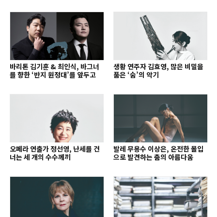
의 여정을 돌아보며
는 동심
바리톤 김기훈 & 최인식, 바그너
생황 연주자 김효영, 많은 비밀을
를 향한 ‘반지 원정대’를 앞두고
품은 ‘숨’의 악기
오페라 연출가 정선영, 난세를 건
발레 무용수 이상은, 온전한 몰입
너는 세 개의 수수께끼
으로 발견하는 춤의 아름다움