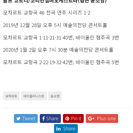
랄프 고토니/코리안챔버오케스트라(협연 윤소영)
모차르트 교향곡 46 전곡 연주 시리즈 1·2
2019년 12월 28일 오후 5시 예술의전당 콘서트홀
모차르트 교향곡 1·11·21·31·40번, 바이올린 협주곡 3번
2020년 1월 2일 오후 7시 30분 예술의전당 콘서트홀
모차르트 교향곡 2·22·19·32·42번, 바이올린 협주곡 5번
모차르트
바이올리니스트
윤소영
Tweet
Share
Pin it
Plus one
Share