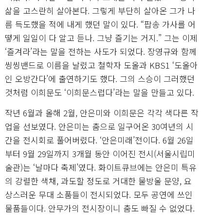
삶을 고스란히 살아본다. 그렇게 부단히 살아온 그가 나
름 득도했을 적에 내게 했던 말이 있다. “팝송 가사를 어
떻게 일일이 다 알고 듣나. 그냥 즐기는 거지.” 그는 이제
‘즐겨라’라는 말을 전하는 사도가 되었다. 장영규와 함께
씽씽밴드로 이름을 날렸고 철학자 도올과 KBS1 ‘도올아
인 오방간다’에 출연하기도 했다. 그의 스승이 그러했던
것처럼 이희문도 ‘이희문스럽다’라는 말을 만들고 있다.
작년 6월과 올해 2월, 안은미와 이희문은 각각 색다른 작
업을 선보였다. 안은미는 춤으로 일구어온 30여년의 시
간을 전시회로 풀어버렸다. ‘안은미래’전이다. 6월 26일
부터 9월 29일까지 3개월 동안 이어진 전시(서울시립미
술관)는 ‘날마다 축제’였다. 화이트큐브에는 안은미 특유
의 강렬한 색채, 과도할 정도로 거대한 물방울 문양, 요
상스러운 무대 소품들이 전시되었다. 모두 공연에 쓰인
물품들이다. 안무가의 전시장이니 춤도 빠질 수 없었다.