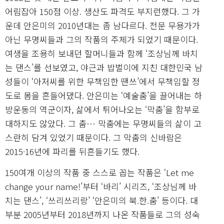
어림잡아 150점 이상. 생산도 파격도 부지런했다. 그 가
운데 안은미의 2010년대는 좀 남다르다. 전문 무용가가
아닌 무명씨들과 그의 작품의 주체가 되었기 때문이다.
여생을 조용히 보내던 할머니들과 함께 ‘조상님께 바치
는 댄스’를 선보였고, 야근과 밥벌이에 지친 대한민국 남
성들이 ‘아저씨를 위한 무책임한 땐쓰’에서 무책임할 정
도로 몸을 흔들어댔다. 안은미는 ‘예술춤’을 끌어내는 하
방운동의 역군이자, 삶에서 튀어나오는 ‘막춤’을 함부로
대하지도 않았다. 그 춤… 막춤에는 무명씨들의 삶이 고
스란히 담겨 있었기 때문이다. 그 막춤의 신바람은
2015·16년에 파리를 뒤흔들기도 했다.
150여개 이상의 작품 중 스스로 꼽는 작품은 ‘Let me
change your name!’부터 ‘바리’ 시리즈, ‘조상님께 바
치는 댄스’, ‘쓰리쓰리랑’ ‘안은미의 북.한.춤’ 등이다. 대
부분 2005년부터 2018년까지 나온 작품들로 그의 성숙