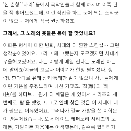
‘신 춘향’ ‘바리’ 등에서 국악인들과 함께 하시며 이쪽 판
을 쭉 훑어보셨는데, 이런 작업을 하는 눈에 띄는 소리꾼
이 없으니 저에게 적극 권장하셨죠.
그래서, 그 노래의 옷들은 몸에 잘 맞았나요?
이희문 형식에 대한 변화, 시대와 더 찐한 스킨십… 그런
생각뿐이었어요. 그리고 왜 그랬는지 모르겠지만 시대가
우울해보였어요. 나는 이렇게 매일 신나는 노래만 하는
데 말이죠(지금의 코로나 이야기가 한창 펼쳐졌다. 생
략). 한마디로 유쾌·상쾌·통쾌한 일이 없으니 사람들에게
이런 기운을 주겠노라며 나선 거였죠. ‘잡(雜)’과 ‘쾌
(快)’를 하다보니 뭔가 더 깨달은 게 있어서 시리즈의 세
번째로 ‘탐’을 했었고. 그로 인해 찾은 것은 이 시대에 내
가 필요한 이유였어요. 그러다가 결국 가발을 쓴 이희문
이 만들어졌습니다. 오더 메이드 레퍼토리 시리즈의 노
래든, 가발이든 처음에는 어색했는데, 갈수록 퀄리티가