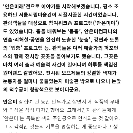
‘안은미래’전으로 이야기를 시작해보겠습니다. 평소 조
용하던 서울시립미술관이 시끌시끌한 시간이었습니다.
관람객들을 대상으로 참여워크숍 프로그램(‘안은미야’)
도 있었습니다. 춤을 배워보는 ‘몸춤’, 안은미컴퍼니의
연습·리허설·공연을 완전히 노출한 ‘눈춤’, 강연과 토론
의 ‘입춤’ 프로그램 등. 관객들은 여러 예술가의 퍼포먼
스와 함께 전시장 곳곳을 돌아보기도 했습니다. 그곳은
마치 여러 춤과 예술적 사건이 일어나며 하루를 책임진
원더랜드 같았어요. 전시된 오브제들의 강렬한 색채가
눈동자를 얼마나 물들였는지 미술관 밖으로 나오니 눈앞
의 덕수궁이 형광색으로 보이더군요.
안은미
삼십여 년 동안 안무가로 살면서 제 작품의 무대
와 의상을 직접 디자인했어요. 그래서인지 관객들에게
‘안은미’는 독특한 색의 주인공으로 인식되는 것 같아요.
그 시각적인 것들의 기록을 병행하는 게 중요하다고 생