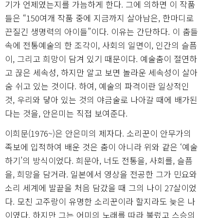
기가 언제였는지를 가늠하게 한다. 그에 의하면 이 작품
들은 “150여개 작품 중에 지금까지 살아남은, 한마디로
끈질긴 생명력의 아이들”이다. 이유는 간단하다. 이 춤들
속에 전통예술의 한 조각이, 사회의 일면이, 인간의 슬픔
이, 그리고 희망이 담겨 있기 때문이다. 예술춤이 절연하
고 끊은 세속성, 하지만 알고 보면 놀라운 세속성이 살아
숨 쉬고 있는 것이다. 하여, 예술의 파격이란 일상적인
것, 우리와 닿아 있는 것의 야금술로 나아갈 때에 배가된
다는 것을, 안은미는 직접 보여준다.
이희문(1976~)은 안은미의 제자다. 소리꾼이 안무가의
족보에 입적하여 배운 것은 춤이 아니라 위와 같은 ‘예술
하기’의 방식이었다. 희문아, 너도 전통을, 사회를, 슬픔
을, 희망을 담거라. 일본에서 영상을 전공한 그가 민요와
소리 세계에 발끝을 처음 담갔을 때 그의 나이 27살이었
다. 모친 고주랑이 유명한 소리꾼이라 할지라도 늦은 나
이였다. 하지만 그는 어미의 노래를 따라 불렀고 스승의