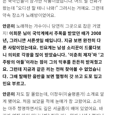
은 국악인들이 참가한 작품이었습니다. 어느 날 전화가
왔는데 “오디션 할 테니 나와!” 그러시는 거예요. 그런데
약속 장소가 노래방이었어요.
안은미
노래하는 가수이니 당연히 그곳으로 잡은 거였
지!
이희문 님이 국악계에서 주목을 받았던 때가 2008
년, 그러니깐 서른셋일 때입니다. 지금 보면 완전히 다
른 사람이었는데요. 민요계는 남성 소리꾼이 드물다보
니 의외로 각광을 많이 받았습니다. ‘이춘희 제자’와 ‘고
주랑의 아들’이라는 점이 그의 막후를 든든히 받쳐줬고
요. 그런데 지금과 같은 끼는 전혀 찾아볼 수 없었습니
다. 그때 발매한 음반을 보면 멀쩡히 갓 쓰고 도포 입고
민요 부르고.
안은미
저도 잘 몰랐는데, 이정우(미술평론가) 소개로 알
게 됐어요. 처음 보았을 적에 눈매가 참 고왔어요. 소리
는 아주 청명하면서도 깊은 서글픔이 배어 있었어요. 바