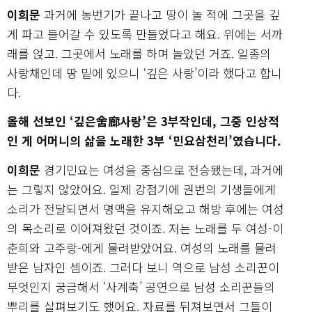
이희문
과거에 농번기가 끝나고 땅이 놀 적에 그곳을 깊
게 파고 들어갈 수 있도록 만들었다고 해요. 위에는 서까
래를 얹고. 그곳에서 노래를 하며 놀았던 거죠. 일종의
사랑채인데 땅 밑에 있으니 ‘깊은 사랑’이라 했다고 합니
다.
올해 선보인 ‘깊은舍廊사랑’은 3부작인데, 그중 인상적
인 게 어머니의 삶을 노래한 3부 ‘민요삼천리’였습니다.
이희문
경기민요는 여성을 중심으로 전승됐는데, 과거에
는 그렇지 않았어요. 일제 강점기에 권번의 기생들에게
소리가 전달되면서 명맥을 유지해오고 해방 후에는 여성
의 목소리로 이어져왔던 것이죠. 저는 노래를 두 여성-이
춘희와 고주랑-에게 물려받았어요. 여성의 노래를 물려
받은 남자인 셈이죠. 그러다 보니 역으로 남성 소리꾼이
무엇인지 궁금해서 ‘사계축’ 공연으로 남성 소리꾼들의
뿌리를 살펴보기도 했어요. 자료를 뒤져보면서 그들이