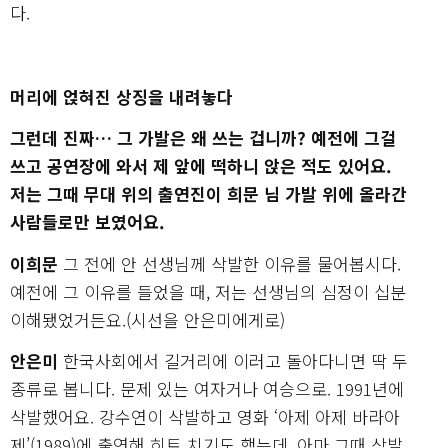
다.
머리에 얹혀진 상징을 내려놓다
그런데 진짜… 그 가발은 왜 쓰는 겁니까? 예전에 그걸
쓰고 공연장에 와서 제 앞에 떡하니 앉은 적도 있어요.
저는 그때 무대 위의 출연진이 희문 님 가발 위에 올라간
사람들로만 보였어요.
이희문
그 전에 안 선생님께 삭발한 이유를 물어봅시다.
예전에 그 이유를 들었을 때, 저는 선생님의 심정이 십분
이해됐었거든요.(시선을 안은미에게로)
안은미
한국사회에서 길거리에 이러고 돌아다니면 딱 두
종류로 봅니다. 문제 있는 여자거나 여승으로. 1991년에
삭발했어요. 강수연이 삭발하고 영화 ‘아제 아제 바라아
제’(1989)에 출연해 히트 치기도 했는데, 아마 그때 삭발