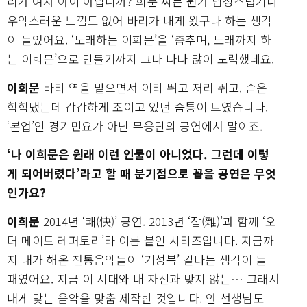
리가 여자 아이 아닙니까? 희문 씨는 뭔가 남성스럽거나
우악스러운 느낌도 없어 바리가 내게 왔구나 하는 생각
이 들었어요. ‘노래하는 이희문’을 ‘춤추며, 노래까지 하
는 이희문’으로 만들기까지 그나 나나 많이 노력했네요.
이희문
바리 역을 맡으면서 이리 뛰고 저리 뛰고. 숨은
헉헉댔는데 갑갑하게 조이고 있던 숨통이 트였습니다.
‘본업’인 경기민요가 아닌 무용단의 공연에서 말이죠.
‘나 이희문은 원래 이런 인물이 아니었다. 그런데 이렇
게 되어버렸다’라고 할 때 분기점으로 꼽을 공연은 무엇
인가요?
이희문
2014년 ‘쾌(快)’ 공연. 2013년 ‘잡(雜)’과 함께 ‘오
더 메이드 레퍼토리’라 이름 붙인 시리즈입니다. 지금까
지 내가 해온 전통음악들이 ‘기성복’ 같다는 생각이 들
때였어요. 지금 이 시대와 내 자신과 맞지 않는… 그래서
내게 맞는 음악을 맞춤 제작한 것입니다. 안 선생님도