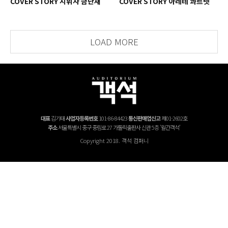
COVER STORY 지휘자 금난새
COVER STORY 아레테 콰르텟
LOAD MORE
대표
김기태
사업자등록번호
101-86-84423
통신판매업신고
제01-2602호
주소
서울특별시 중구 중림로 27 가톨릭출판사 신관 5층 '월간객석'
Copyright 2018. 객석 컴퍼니