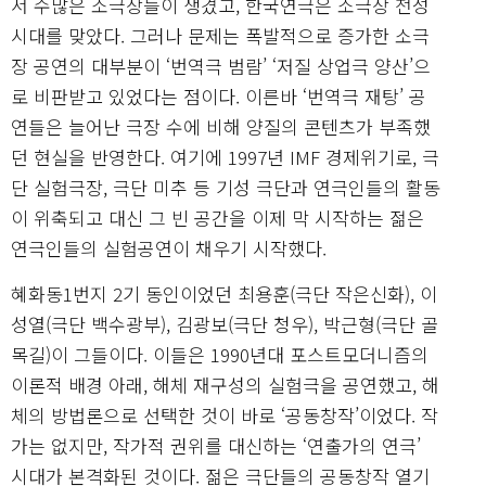
서 수많은 소극장들이 생겼고, 한국연극은 소극장 전성
시대를 맞았다. 그러나 문제는 폭발적으로 증가한 소극
장 공연의 대부분이 ‘번역극 범람’ ‘저질 상업극 양산’으
로 비판받고 있었다는 점이다. 이른바 ‘번역극 재탕’ 공
연들은 늘어난 극장 수에 비해 양질의 콘텐츠가 부족했
던 현실을 반영한다. 여기에 1997년 IMF 경제위기로, 극
단 실험극장, 극단 미추 등 기성 극단과 연극인들의 활동
이 위축되고 대신 그 빈 공간을 이제 막 시작하는 젊은
연극인들의 실험공연이 채우기 시작했다.
혜화동1번지 2기 동인이었던 최용훈(극단 작은신화), 이
성열(극단 백수광부), 김광보(극단 청우), 박근형(극단 골
목길)이 그들이다. 이들은 1990년대 포스트모더니즘의
이론적 배경 아래, 해체 재구성의 실험극을 공연했고, 해
체의 방법론으로 선택한 것이 바로 ‘공동창작’이었다. 작
가는 없지만, 작가적 권위를 대신하는 ‘연출가의 연극’
시대가 본격화된 것이다. 젊은 극단들의 공동창작 열기