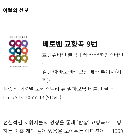
이달의 신보
베토벤 교향곡 9번
호렌슈타인·클럼페러·카라얀·번스타인
·
길렌·아바도·바렌보임·메타·루이지(지
휘)/
프랑스 내셔널 오케스트라·뉴 필하모닉·베를린 필 외
EuroArts 2065548 (9DVD)
전설적인 지휘자들의 영상을 통해 ‘합창’ 교향곡으로 향
하는 아홉 개의 길이 있음을 보여주는 에디션이다. 1963