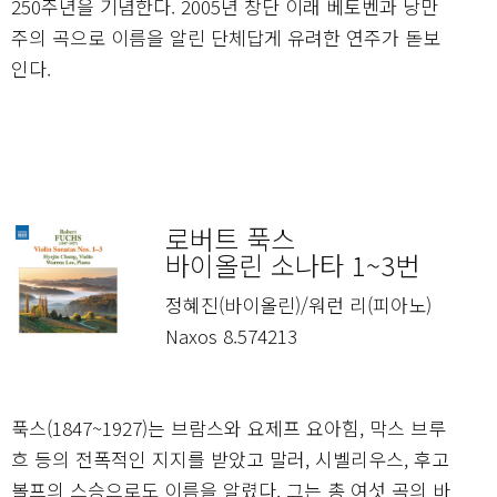
250주년을 기념한다. 2005년 창단 이래 베토벤과 낭만
주의 곡으로 이름을 알린 단체답게 유려한 연주가 돋보
인다.
로버트 푹스
바이올린 소나타 1~3번
정혜진(바이올린)/워런 리(피아노)
Naxos 8.574213
푹스(1847~1927)는 브람스와 요제프 요아힘, 막스 브루
흐 등의 전폭적인 지지를 받았고 말러, 시벨리우스, 후고
볼프의 스승으로도 이름을 알렸다. 그는 총 여섯 곡의 바