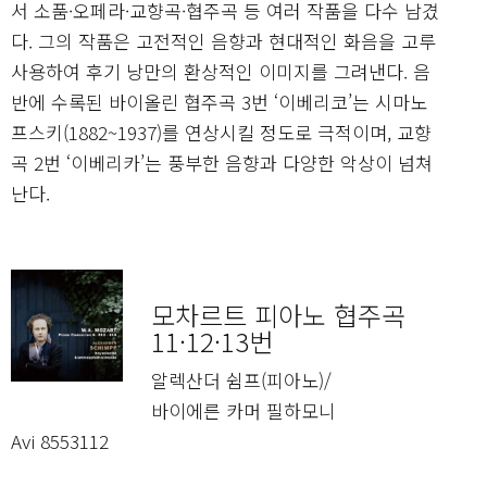
서 소품·오페라·교향곡·협주곡 등 여러 작품을 다수 남겼
다. 그의 작품은 고전적인 음향과 현대적인 화음을 고루
사용하여 후기 낭만의 환상적인 이미지를 그려낸다. 음
반에 수록된 바이올린 협주곡 3번 ‘이베리코’는 시마노
프스키(1882~1937)를 연상시킬 정도로 극적이며, 교향
곡 2번 ‘이베리카’는 풍부한 음향과 다양한 악상이 넘쳐
난다.
모차르트 피아노 협주곡
11·12·13번
알렉산더 쉼프(피아노)/
바이에른 카머 필하모니
Avi 8553112