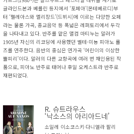
글라인드본과 베를린 등지에서 ‘포페아’(몬테베르디)부
터 ‘펠레아스와 멜리장드’(드뷔시)에 이르는 다양한 오페
라는 물론 가곡, 종교음악 등 폭넓은 레퍼토리에서 두각
을 나타내고 있다. 반주를 맡은 맬컴 마티누는 말러가
1905년 자신의 리코딩에 사용했던 벨테-미뇽 피아노 롤
즈를 연주한다. 음반의 중심은 연가곡 ‘어린이의 이상한
뿔피리’이다. 말러의 다른 교향곡에 여러 번 재인용된 작
품으로, 피아노 반주로 태어나 후일 오케스트라 반주로
재편되었다.
R. 슈트라우스
‘낙소스의 아리아드네’
소일레 이소코스키·다니엘라 팔리