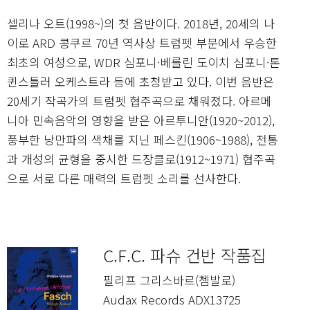
셀리나 오트(1998~)의 첫 음반이다. 2018년, 20세의 나
이로 ARD 콩쿠르 70년 역사상 트럼펫 부문에서 우승한
최초의 여성으로, WDR 심포니·베를린 도이치 심포니·톤
퀸스틀러 오케스트라 등에 초청받고 있다. 이번 음반은
20세기 작곡가의 트럼펫 협주곡으로 채워졌다. 아르메
니아 민속음악의 영향을 받은 아르투니안(1920~2012),
풍부한 낭만파의 색채를 지닌 페스킨(1906~1988), 전통
과 개성의 균형을 중시한 드장클로(1912~1971) 협주곡
으로 서로 다른 매력의 트럼펫 소리를 선사한다.
C.F.C. 파슈 건반 작품집
필리프 그리스바르(쳄발로)
Audax Records ADX13725