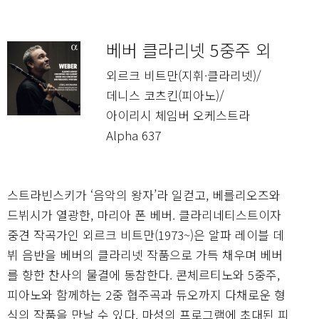
베버 클라리넷 5중주 외
외르크 비트만(지휘·클라리넷)/
데니스 코츠킨(피아노)/
아이리시 체임버 오케스트라
Alpha 637
스트라빈스키가 ‘음악의 왕자’라 일컫고, 베를리오즈와
드뷔시가 열광한, 마리아 폰 베버. 클라리네티스트이자
중견 작곡가인 외르크 비트만(1973~)은 알파 레이블 데
뷔 음반을 베버의 클라리넷 작품으로 가득 채우며 베버
를 향한 찬사의 물결에 동참한다. 콘체르티노와 5중주,
피아노와 함께하는 2중 협주곡과 듀오까지 다채로운 형
식의 작품을 만날 수 있다. 마성의 프로그램에 초대된 피