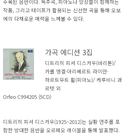
수록된 음반이다. 독주곡, 피아노나 앙상블이 함께하는
작품, 그리고 테이프가 활용되는 신선한 곡을 통해 오보
에의 다채로운 매력을 느껴볼 수 있다.
가곡 에디션 3집
디트리히 피셔 디스카우(바리톤)/
카를 엥겔·아리베르트 라이만·
하르트무트 횔(피아노)/ 케루비니 콰
르텟 외
Orfeo C994205 (5CD)
디트리히 피셔 디스카우(1925~2012)는 실황 연주를 포
함한 방대한 음반을 오르페오 레이블을 통해 발표했다.