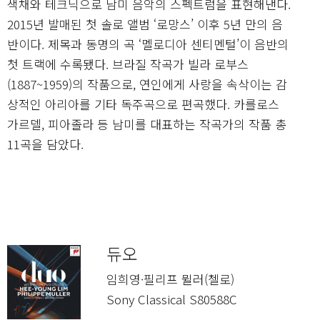
색채와 테크닉으로 남미 음악의 스펙트럼을 표현해낸다.
2015년 발매된 첫 솔로 앨범 ‘로망스’ 이후 5년 만의 음
반이다. 제목과 동명의 곡 ‘멜로디아 센티멘털’이 음반의
첫 트랙에 수록됐다. 브라질 작곡가 빌라 로부스
(1887~1959)의 작품으로, 연인에게 사랑을 속삭이는 감
상적인 아리아를 기타 독주곡으로 편곡했다. 카를로스
가르델, 피아졸라 등 남미를 대표하는 작곡가의 작품 총
11곡을 담았다.
듀오
임희영·필리프 뮐러(첼로)
Sony Classical S80588C