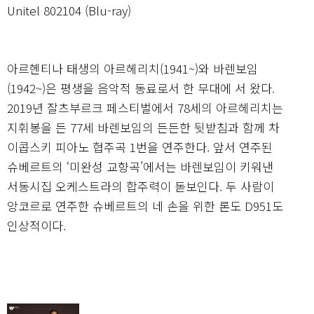
Unitel 802104 (Blu-ray)
아르헨티나 태생의 아르헤리치(1941~)와 바렌보임
(1942~)은 평생을 음악적 동료로서 한 무대에 서 왔다.
2019년 잘츠부르크 페스티벌에서 78세의 아르헤리치는
지휘봉을 든 77세 바렌보임의 든든한 뒷받침과 함께 차
이콥스키 피아노 협주곡 1번을 연주한다. 앞서 연주된
슈베르트의 ‘미완성 교향곡’에서는 바렌보임이 키워낸
서동시집 오케스트라의 합주력이 돋보인다. 두 사람이
앙코르로 연주한 슈베르트의 네 손을 위한 론도 D951도
인상적이다.