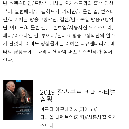
년 호렌슈타인/프랑스 내셔널 오케스트라의 흑백 영상
부터, 클럼페러/뉴 필하모닉, 카라얀/베를린 필, 번스타
인/바이에른 방송교향악단, 길렌/남서독일 방송교향악
단, 아바도/베를린 필, 바렌보임/서동시집 오케스트라,
메타/이스라엘 필, 루이지/덴마크 방송교향악단의 연주
가 담겼다. 아바도 영상물에는 리허설 다큐멘터리가, 메
타의 영상물에는 내레이션·타악 퍼포먼스·발레가 함께
한다.
2019 잘츠부르크 페스티벌
실황
마르타 아르헤리치(피아노)/
다니엘 바렌보임(지휘)/서동시집 오케
스트라