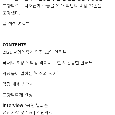
교향악으로 다채롭게 수놓을 21개 악단의 악장 22인을
조명했다.
글 객석 편집부
CONTENTS
2021 교향악축제 악장 22인 인터뷰
국내외 최장수 악장 라이너 퀴힐 & 김동현 인터뷰
악장들이 말하는 ‘악장의 생애’
악장 체제 변천사
교향악축제 일정
interview
*공연 날짜순
성남시향 문수형 | 객원악장