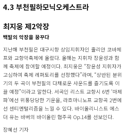
4.3 부천필하모닉오케스트라
최지웅 제2악장
백발의 악장을 꿈꾸다
지난해 부천필은 대구시향 상임지휘자인 줄리안 코바체
프와 교향악축제에 올랐다. 올해는 지휘자 장윤성과 함
께 축제에 참여할 예정이다. 최지웅은 “장윤성 지휘자가
고심하여 축제 레퍼토리를 선정했다”라며, “상반된 분위
기의 두 곡이 부천필의 다채로운 사운드를 즐기도록 이
끌 예정”이라고 말한다. 서곡인 리스트 교향시 6번 ‘마제
파’에선 위풍당당한 기운을, 라흐마니노프 교향곡 2번에
선 센티멘털리즘을 느낄 수 있다. 바이올리니스트 에스
더 유는 바버의 바이올린 협주곡 Op.14를 선보인다.
장혜선 기자