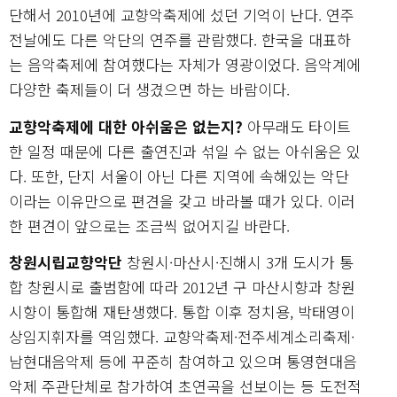
단해서 2010년에 교향악축제에 섰던 기억이 난다. 연주
전날에도 다른 악단의 연주를 관람했다. 한국을 대표하
는 음악축제에 참여했다는 자체가 영광이었다. 음악계에
다양한 축제들이 더 생겼으면 하는 바람이다.
교향악축제에 대한 아쉬움은 없는지?
아무래도 타이트
한 일정 때문에 다른 출연진과 섞일 수 없는 아쉬움은 있
다. 또한, 단지 서울이 아닌 다른 지역에 속해있는 악단
이라는 이유만으로 편견을 갖고 바라볼 때가 있다. 이러
한 편견이 앞으로는 조금씩 없어지길 바란다.
창원시립교향악단
창원시·마산시·진해시 3개 도시가 통
합 창원시로 출범함에 따라 2012년 구 마산시향과 창원
시향이 통합해 재탄생했다. 통합 이후 정치용, 박태영이
상임지휘자를 역임했다. 교향악축제·전주세계소리축제·
남현대음악제 등에 꾸준히 참여하고 있으며 통영현대음
악제 주관단체로 참가하여 초연곡을 선보이는 등 도전적