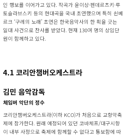
인 행보를 이어가고 있다. 작곡가 윤이상·펜데르츠키·루
토슬라브스키 등의 현대곡을 국내 초연했으며 특히 쇤베
르크 ‘구레의 노래’ 초연은 한국음악사의 한 획을 긋는
일대 사건으로 찬사를 받았다. 현재 130여 명의 상임단
원이 함께하고 있다.
4.1 코리안챔버오케스트라
김민 음악감독
체임버 악단의 정수
코리안챔버오케스트라(이하 KCO)가 처음으로 교향악축
제에 참가한다. 원래 예정되어 있던 코바체프/대구시향
이 내부 사정으로 축제에 함께할 수 없다고 통보함에 따