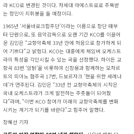
라 KCO로 변경된 것이다. 차세대 마에스트로로 주목받
는 정민이 지휘봉을 들 예정이다.
1965년 ‘서울바로크합주단’이라는 이름으로 창단 때부
터 단원으로, 또 음악감독으로 오랜 기간 KCO를 이끌어
온 김민은 “교향악축제 33년 만에 처음으로 참가하게 되
어 기쁘다”고 밝혔다. KCO는 대중에게 체임버 오케스트
라의 특성을 각인시킬 수 있는 곡을 선정했다. 하이든 교
향곡 83번 ‘암탉’을 비롯하여 신창용과 함께하는 모차르
트의 피아노 협주곡 17번, 드보르자크 ‘현을 위한 세레나
데’가 연주된다. 김민은 “33년 전 교향악축제의 시작은
국내 오케스트라가 크게 발전하는 주춧돌이 되어줬
다”라며, “이번 KCO 참여가 미래의 교향악축제를 변화
시키는 계기가 되기를 바란다”고 힘주어 말했다.
장혜선 기자