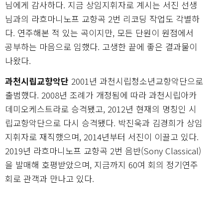
님에게 감사하다. 지금 상임지휘자로 계시는 서진 선생
님과의 라흐마니노프 교향곡 2번 리코딩 작업도 각별하
다. 연주해본 적 있는 곡이지만, 모든 단원이 원점에서
공부하는 마음으로 임했다. 고생한 끝에 좋은 결과물이
나왔다.
과천시립교향악단
2001년 과천시립청소년교향악단으로
출범했다. 2008년 조례가 개정됨에 따라 과천시립아카
데미오케스트라로 승격됐고, 2012년 현재의 명칭인 시
립교향악단으로 다시 승격됐다. 박진욱과 김경희가 상임
지휘자로 재직했으며, 2014년부터 서진이 이끌고 있다.
2019년 라흐마니노프 교향곡 2번 음반(Sony Classical)
을 발매해 호평받았으며, 지금까지 60여 회의 정기연주
회로 관객과 만나고 있다.