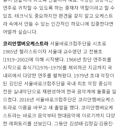
연주로 귀착할 수 있도록 하는 중재자 역할이라고 할 수
있죠. 테크닉도 중요하지만 편견을 갖지 말고 오케스트
라 속에서 만들 수 있는 인간적인 하모니에 집중한다면
어떨까 싶습니다.
코리안챔버오케스트라
서울바로크합주단을 시초로
1965년 첼리스트이자 서울대 교수였던 고 전봉초
(1919~2002)에 의해 시작됐다. 1966년 창단 연주회를
시작으로 휴식기(1976~1979)를 제외하곤 지금까지 국
내외에서 다양한 연주를 펼쳐왔다. 1979년 초대 악장이
된 김민은 서울바로크합주단을 국내 최초 악장 중심의
전문 실내악단으로 재편성하여 한국 음악계에 돌풍을 일
으켰다. 2016년 서울바로크합주단은 코리안챔버오케스
트라로 이름을 바꾸고 새 출발을 했다. 코리안챔버오케
스트라는 바로크 음악부터 현대음악에 이르기까지 다양
한 레퍼토리를 선보인다. 그동안 김성태·김정길·김용진·