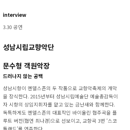
interview
3.30 공연
성남시립교향악단
문수형 객원악장
드러나지 않는 공백
성남시향이 멘델스존의 두 작품으로 교향악축제의 개막
을 장식한다. 2015년부터 성남시립예술단 예술총감독이
자 시향의 상임지휘자를 맡고 있는 금난새와 함께한다.
독특하게도 멘델스존의 대표작인 바이올린 협주곡을 플
루트 버전(협연 최나경)으로 선보이고, 교향곡 3번 ‘스코
틀랜드’를 연주한다.