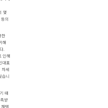
의 몇
 등의
봉한
 위해
다.
로 인해
인민대표
 차세
거뒀습니
기 때
위촉받
 채택