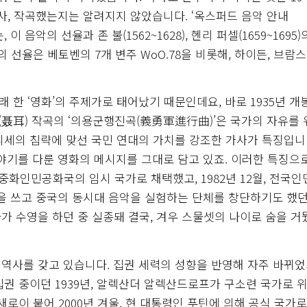
사, 작곡했는지는 알려지지 않았습니다. ‘옥스퍼드 음악 안내
스는, 이 음악의 선율과 존 불(1562~1628), 헨리 퍼셀(1659~1695)
 선율은 베토벤의 7개 변주 WoO.78을 비롯해, 하이든, 브람스
래 한 ‘영화’의 주제가로 태어났기 때문인데요, 바로 1935년 개
얼(聂耳) 작곡의 ‘의용군행진곡(義勇軍進行曲)’은 국가의 자유를
외세의 침략에 맞선 국민 연대의 가치를 강조한 가사가 특징입니
이야기를 다룬 영화의 메시지를 그대로 담고 있죠. 이러한 특징으
 중화인민공화국의 임시 국가로 채택했고, 1982년 12월, 전국
곡을 쓰고 중국의 동시대 음악을 실험하는 단체를 창단하기도 했던
가 수영을 하던 중 실종돼 결국, 겨우 스물셋의 나이로 숨을 
역사를 갖고 있습니다. 집권 세력의 성향을 반영해 자주 바뀌었
권 중이던 1939년, 알렉산더 알렉산드로프가 구소련 국가로 
로이 붙어 2000년 겨울, 현 대통령인 푸틴에 의해 공식 국가로