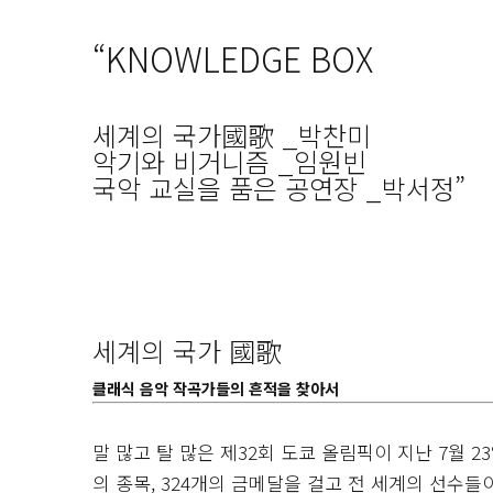
“KNOWLEDGE BOX
세계의 국가國歌 _박찬미
악기와 비거니즘 _임원빈
국악 교실을 품은 공연장 _박서정”
세계의 국가 國歌
클래식 음악 작곡가들의 흔적을 찾아서
말 많고 탈 많은 제32회 도쿄 올림픽이 지난 7월 
의 종목, 324개의 금메달을 걸고 전 세계의 선수들