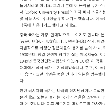
들어서라고 하네요. 그러나 본래 이 음악을 누가 작
서’(Oxford University Press)의 저자 퍼시 스콜
몇 작품 사이 유사성을 밝혀내기도 했습니다. 이 곡의
작품에 차용되기도 했다고 하네요.
중국 국가는 가장 ‘현대적’으로 보이기도 합니다. 본
‘풍운아녀(风云儿女)’입니다. 톈한(田漢) 작사, 녜
자발적으로 희생한 젊은이들의 용기를 높이 사고, 
1930년대, 항일 전쟁에 참가한 젊은 애국자들의 
1949년 중국인민정치협상회의(CPPCC)은 이 곡을
대회에서 공식 국가로 지정되었습니다. 한편, 이 
대 음악가였던 녜얼은 형을 만나러 일본을 방문했다
다.
한편 러시아의 국가는 나라의 정치만큼이나 복잡한 
문인데요. 오늘날 불리는 국가의 선율은 스탈린이 집
아 쓴 것입니다. 이후 세르게이 미칼코프의 가사가 새