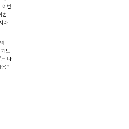
 이번
이번
러시아
제의
키기도
’는 나
 사용되