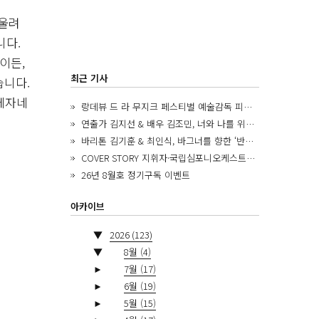
 울려
니다.
이든,
최근 기사
습니다.
우데자네
랑데뷰 드 라 무지크 페스티벌 예술감독 피아니스트 김혜진, 5년간의 여정을 돌아보며
연출가 김지선 & 배우 김조민, 너와 나를 위한 ‘모두의 숲’에서 만나는 동심
바리톤 김기훈 & 최인식, 바그너를 향한 ‘반지 원정대’를 앞두고
COVER STORY 지휘자·국립심포니오케스트라 제8대 음악감독 로베르토 아바도
26년 8월호 정기구독 이벤트
아카이브
▼
2026
(123)
▼
8월
(4)
►
7월
(17)
►
6월
(19)
►
5월
(15)