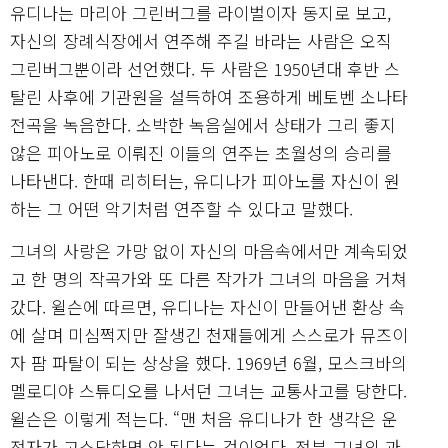
유디나는 마리아 그린버그를 라이벌이자 동지로 보고,
자신의 장례식장에서 연주해 주길 바라는 사람은 오직
그린버그뿐이라 선언했다. 두 사람은 1950년대 후반 스
탈린 사후에 기관원을 설득하여 조용하게 베토벤 소나타
전곡을 녹음한다. 소박한 녹음실에서 상태가 그리 좋지
않은 피아노로 이뤄진 이들의 연주는 초월성의 승리를
나타낸다. 한때 리히터는, 유디나가 피아노를 자신이 원
하는 그 어떤 악기처럼 연주할 수 있다고 말했다.
그녀의 사랑은 가망 없이 자신의 마음속에서만 계속되었
고 한 명의 작곡가와 또 다른 작가가 그녀의 마음을 거쳐
갔다. 윌슨에 따르면, 유디나는 자신이 만들어낸 환상 속
에 살며 미심쩍지만 잘생긴 천재들에게 스스로가 뮤즈이
자 팜 파탈이 되는 상상을 했다. 1969년 6월, 모스크바의
멜로디야 스튜디오를 나서던 그녀는 교통사고를 당한다.
윌슨은 이렇게 적는다. “맨 처음 유디나가 한 생각은 운
전자가 고소당하면 안 된다는 것이었다. 전부 그녀의 과