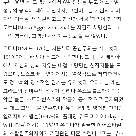
부터 30년 뒤 크렘린궁에서 6일 전쟁을 두고 이스라엘
정부의 공격에 대해 비난하자, 그린버그는 자신의 아버
지의 이름을 딴 신랄하고도 참신한 서명 ‘마리아 침략자
로브나(Maria Aggressorovna)’를 자필로 서명한다. 그
녀의 행동에, 크렘린궁은 아무것도 할 수 없었다.
유디나(1899~1970)는 처음부터 공산주의를 거부했다.
1919년에는 러시아 정교에 귀의한다. 그녀는 시베리아
에서 자신의 삶과 자유를 내걸고 망명한 성직자들을 도
왔으며, 모스크바 공연계에서는 열성적으로 저항하면서
도 정교회와 양가적인 관계를 유지했다. 유디나는 레닌
그라드의 신비주의 은둔자 갈리나 우스트볼스카야의 음
악은 물론, 스트라빈스키의 작품이 공식적으로 금지되었
을 때도 그의 곡을 연주했다. 유디나의 첫 영어판 전기인
엘리자베스 윌슨(1947~)의 ‘플레잉 위드 파이어(Playing
With Fire)’에서는 1962년 유디나가 말끔한 헤어스타일
의 스탈린주의자이자 기관원인 티혼 흐렌니코프를, 부스