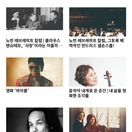
노먼 레브레히트 칼럼 | 클라우스
노먼 레브레히트 칼럼, 그토록 매
텐슈테트, ‘사랑’이라는 이름의 지
력적인 안드리스 넬손스를!
휘자
영화 ‘마이클’
음악이 내게로 온 순간 | 내 삶을 정
화한 조각들