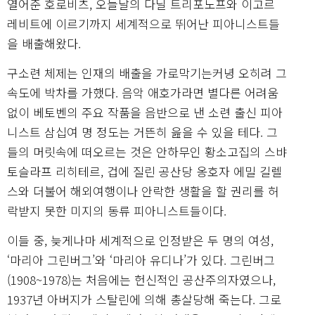
열어준 호로비츠, 오늘날의 다닐 트리포노프와 이고르
레비트에 이르기까지 세계적으로 뛰어난 피아니스트들
을 배출해왔다.
구소련 체제는 인재의 배출을 가로막기는커녕 오히려 그
속도에 박차를 가했다. 음악 애호가라면 별다른 어려움
없이 베토벤의 주요 작품을 음반으로 낸 소련 출신 피아
니스트 삼십여 명 정도는 거뜬히 읊을 수 있을 테다. 그
들의 머릿속에 떠오르는 것은 안하무인 황소고집의 스뱌
토슬라프 리히테르, 겁에 질린 공산당 옹호자 에밀 길렐
스와 더불어 해외여행이나 안락한 생활을 할 권리를 허
락받지 못한 미지의 동류 피아니스트들이다.
이들 중, 늦게나마 세계적으로 인정받은 두 명의 여성,
‘마리아 그린버그’와 ‘마리아 유디나’가 있다. 그린버그
(1908~1978)는 처음에는 헌신적인 공산주의자였으나,
1937년 아버지가 스탈린에 의해 총살당해 죽는다. 그로