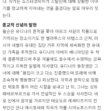
다. 작가는 쇼스타코비치가 스탈린에 대해 장황한 이야
기를 정교하게 지어내는 것을 즐겼다는 말로 마무리 짓
는다.
종교적 신념의 발현
윌슨은 유디나의 흔적을 쫓아 마르크 샤갈의 작품으로
기억되는 장소이기도 한 벨라루스의 비텝스크 근처, 러
시아 네벨의 유대인 집단 거주 지역에 세속화한 한 유대
인 가족을 추적한다. 유디나의 아버지 베니아민은 두 차
례 결혼하였으며 추운 겨울에도 호수에서 수영하는 금욕
적이고 지독한 일벌레 의사였다. 유디나의 동창생은 그
녀에 대해 “몸집이 크고 다소 진중했으며 또래에 비해
조숙하게 행동했다”고 회상한다. 의학과 문학으로 점철
된 체호프 풍의 어린 시절을 보내고 난 뒤, 그녀는 상트
페테르부르크로 가서 전설적인 두 스승을 사사한다. 바
로 빈에서 음악을 가르치던 테오도르 레셰티츠키의 전
부인인 안나 예시포바와 작곡가 카롤 시마노프스키의 친