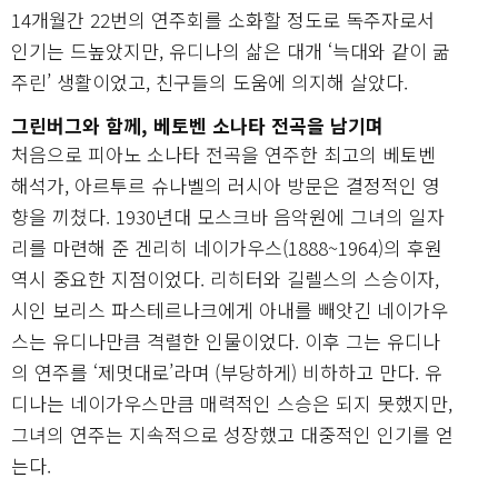
14개월간 22번의 연주회를 소화할 정도로 독주자로서
인기는 드높았지만, 유디나의 삶은 대개 ‘늑대와 같이 굶
주린’ 생활이었고, 친구들의 도움에 의지해 살았다.
그린버그와 함께, 베토벤 소나타 전곡을 남기며
처음으로 피아노 소나타 전곡을 연주한 최고의 베토벤
해석가, 아르투르 슈나벨의 러시아 방문은 결정적인 영
향을 끼쳤다. 1930년대 모스크바 음악원에 그녀의 일자
리를 마련해 준 겐리히 네이가우스(1888~1964)의 후원
역시 중요한 지점이었다. 리히터와 길렐스의 스승이자,
시인 보리스 파스테르나크에게 아내를 빼앗긴 네이가우
스는 유디나만큼 격렬한 인물이었다. 이후 그는 유디나
의 연주를 ‘제멋대로’라며 (부당하게) 비하하고 만다. 유
디나는 네이가우스만큼 매력적인 스승은 되지 못했지만,
그녀의 연주는 지속적으로 성장했고 대중적인 인기를 얻
는다.