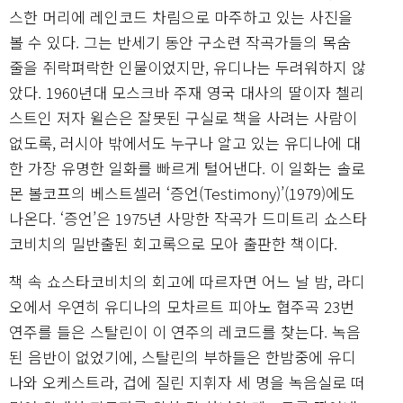
스한 머리에 레인코드 차림으로 마주하고 있는 사진을
볼 수 있다. 그는 반세기 동안 구소련 작곡가들의 목숨
줄을 쥐락펴락한 인물이었지만, 유디나는 두려워하지 않
았다. 1960년대 모스크바 주재 영국 대사의 딸이자 첼리
스트인 저자 윌슨은 잘못된 구실로 책을 사려는 사람이
없도록, 러시아 밖에서도 누구나 알고 있는 유디나에 대
한 가장 유명한 일화를 빠르게 털어낸다. 이 일화는 솔로
몬 볼코프의 베스트셀러 ‘증언(Testimony)’(1979)에도
나온다. ‘증언’은 1975년 사망한 작곡가 드미트리 쇼스타
코비치의 밀반출된 회고록으로 모아 출판한 책이다.
책 속 쇼스타코비치의 회고에 따르자면 어느 날 밤, 라디
오에서 우연히 유디나의 모차르트 피아노 협주곡 23번
연주를 들은 스탈린이 이 연주의 레코드를 찾는다. 녹음
된 음반이 없었기에, 스탈린의 부하들은 한밤중에 유디
나와 오케스트라, 겁에 질린 지휘자 세 명을 녹음실로 떠