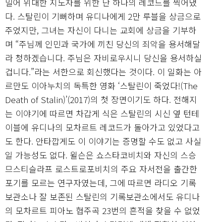
밀어 위대한 지도자를 위한 단 하나의 레코드를 찍어냈
다. 스탈린이 기뻐하며 유디나에게 2만 루블을 상금으로
주었지만, 그녀는 자신이 다니는 교회에 상금을 기부하
며 “주님께 인민과 국가에 끼친 당신의 죄악을 용서해달
라 청하겠습니다. 주님은 자비로우시니 당신을 용서하실
겁니다.”라는 서한으로 회신했다는 것이다. 이 일화는 아
르만도 이아누치의 독특한 영화 ‘스탈린이 죽었다!(The
Death of Stalin)’(2017)의 첫 장면이기도 하다. 전해지
는 이야기에 따르면 차갑게 식은 스탈린의 시신 옆 턴테
이블에 유디나의 모차르트 레코드가 돌아가고 있었다고
도 한다. 안타깝게도 이 이야기는 증명할 수도 없고 사실
일 가능성도 없다. 윌슨은 쇼스타코비치와 자신의 스승
므스티슬라프 로스트로포비치의 주요 자서전을 출간한
포기를 모르는 연구자였는데, 그에 따르면 라디오 기록
보관소나 잘 보존된 스탈린의 기록보관소에서도 유디나
의 모차르트 피아노 협주곡 23번의 흔적을 찾을 수 없었