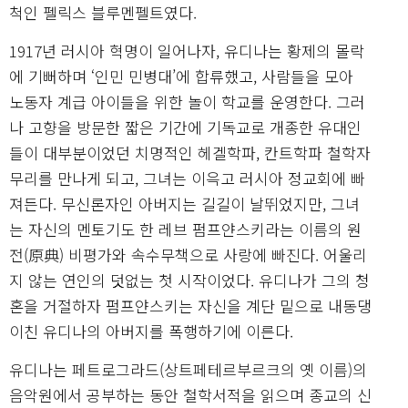
척인 펠릭스 블루멘펠트였다.
1917년 러시아 혁명이 일어나자, 유디나는 황제의 몰락
에 기뻐하며 ‘인민 민병대’에 합류했고, 사람들을 모아
노동자 계급 아이들을 위한 놀이 학교를 운영한다. 그러
나 고향을 방문한 짧은 기간에 기독교로 개종한 유대인
들이 대부분이었던 치명적인 헤겔학파, 칸트학파 철학자
무리를 만나게 되고, 그녀는 이윽고 러시아 정교회에 빠
져든다. 무신론자인 아버지는 길길이 날뛰었지만, 그녀
는 자신의 멘토기도 한 레브 펌프얀스키라는 이름의 원
전(原典) 비평가와 속수무책으로 사랑에 빠진다. 어울리
지 않는 연인의 덧없는 첫 시작이었다. 유디나가 그의 청
혼을 거절하자 펌프얀스키는 자신을 계단 밑으로 내동댕
이친 유디나의 아버지를 폭행하기에 이른다.
유디나는 페트로그라드(상트페테르부르크의 옛 이름)의
음악원에서 공부하는 동안 철학서적을 읽으며 종교의 신