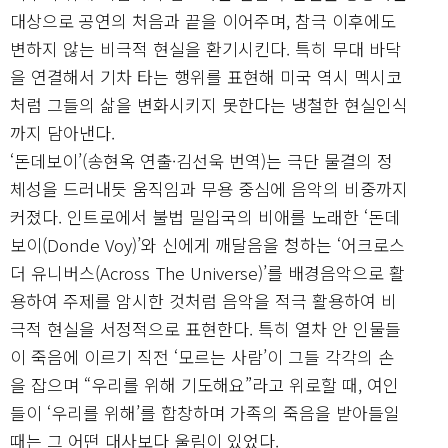
대상으로 공연의 처음과 끝을 이어주며, 참극 이후에도
변하지 않는 비극적 현실을 환기시킨다. 특히 무대 바닥
을 연결해서 기차 타는 행위를 표현해 미국 역시 멕시코
처럼 그들의 삶을 변화시키지 못한다는 냉철한 현실인식
까지 담아낸다.
‘돈데보이’(송현옥 연출·김선욱 번역)는 극단 물결의 정
체성을 드러내듯 움직임과 무용 중심에 음악의 비중까지
커졌다. 인트로에서 불법 밀입국의 비애를 노래한 ‘돈데
보이(Donde Voy)’와 신에게 깨달음을 청하는 ‘어크로스
더 유니버스(Across The Universe)’를 배경음악으로 활
용하여 주제를 암시한 것처럼 음악을 적극 활용하여 비
극적 현실을 서정적으로 표현한다. 특히 열차 안 인물들
이 죽음에 이르기 직전 ‘모르는 사람’이 그들 각각의 손
을 잡으며 “우리를 위해 기도해요”라고 위로할 때, 여인
들이 ‘우리를 위해’를 합창하며 가족의 죽음을 받아들일
때는 그 어떤 대사보다 울림이 있었다.