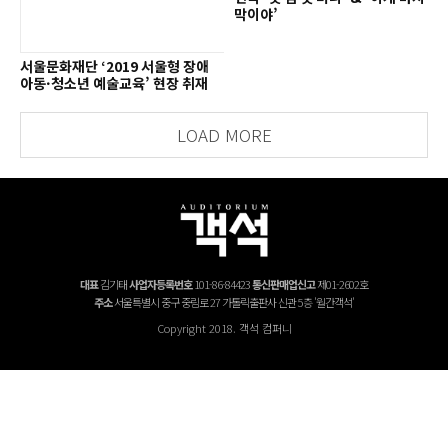
막이야’
서울문화재단 ‘2019 서울형 장애
아동·청소년 예술교육’ 현장 취재
LOAD MORE
대표
김기태
사업자등록번호
101-86-84423
통신판매업신고
제01-2602호
주소
서울특별시 중구 중림로 27 가톨릭출판사 신관 5층 '월간객석'
Copyright 2018. 객석 컴퍼니