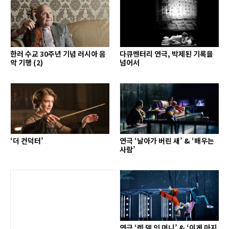
한러 수교 30주년 기념 러시아 음
다큐멘터리 연극, 박제된 기록을
악 기행 (2)
넘어서
‘더 컨덕터’
연극 ‘날아가 버린 새’ & ‘배우는
사람’
연극 ‘렛 뎀 잇 머니’ & ‘이게 마지