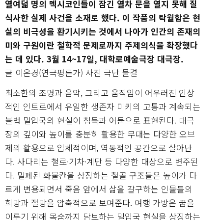
열여덟 명의 멕시코인들이 잠긴 열차 문을 열지 못해 질
식사한 실제 사건을 소재로 했다. 이 작품의 탁월함은 현
실의 비극성을 환기시키는 것에서 나아가 인간의 존재의
미와 구원이란 철학적 문제로까지 주제의식을 확장했다
는 데 있다. 3월 14~17일, 대학로예술극장 대극장.
글 이은경(연극평론가) 사진 극단 물결
최소한의 조명과 음악, 그리고 움직임이 어우러진 인상
적인 인트로에서 유일한 생존자 미키의 고통과 계속되는
불법 밀입국의 현실이 침묵과 어둠으로 표현된다. 대극
장의 깊이와 높이를 충분히 활용한 무대는 다양한 오브
제의 활용으로 입체적이며, 역동적인 공간으로 살아난
다. 사다리는 철로·기차·계단 등 다양한 대상으로 변주된
다. 밀폐된 화물칸을 상징하는 철골 구조물은 높이가 다
르게 변용되면서 죽음 앞에서 삶을 갈구하는 인물들의
희망과 절망을 압축적으로 보여준다. 여행 가방은 꿈을
이루기 위해 목숨까지 담보하는 밀입국 현실을 상징하는