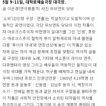
5월 9~11일, 대학로예술극장 대극장.
글 이은경(연극평론가) 사진 무브먼트 당당
‘소외’(김민정 구성ㆍ연출)는 직설적이고 도발적이며 선
동적인 공연이었다. 극단 무브먼트 당당의 이전 작품이
자 마르크스주의자 박헌영의 일대기를 그린 ‘인생’, 프랑
스 마르크스주의 철학자 루이 알튀세르와 아내 엘렌을
다룬 ‘루이의 아내’와 연장선상에 놓인 이 작품은 있는
자와 없는 자의 계급 문제에 초점을 맞췄다. 역사적 글들
로 구성된 대사와 노래, 기타와 색소폰의 라이브 연주,
다큐멘터리 영상 그리고 배우들의 역동적인 움직임이 대
극장 무대를 가득 채운다. 허구를 배제하고 현실을 내세
우며 1789년 프랑스 인권선언문ㆍ1960년 4.19혁명 선
언문 등과 윤동주ㆍ신동엽ㆍ김남주 등의 시, 백장미의
수기ㆍ전태일 평전 등과 같은 저서의 구절들을 몽타주한
이 작품은 사회적 안전망에서 소외된 타자들의 역사를
적극적으로 그린다. 그렇기에 극 속의 개별적 캐릭터 대