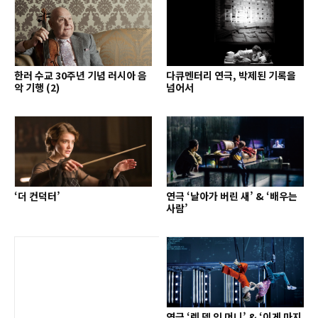
한러 수교 30주년 기념 러시아 음
다큐멘터리 연극, 박제된 기록을
악 기행 (2)
넘어서
‘더 컨덕터’
연극 ‘날아가 버린 새’ & ‘배우는
사람’
연극 ‘렛 뎀 잇 머니’ & ‘이게 마지