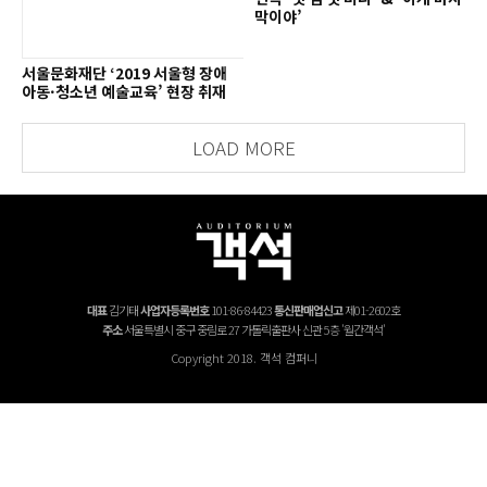
막이야’
서울문화재단 ‘2019 서울형 장애
아동·청소년 예술교육’ 현장 취재
LOAD MORE
대표
김기태
사업자등록번호
101-86-84423
통신판매업신고
제01-2602호
주소
서울특별시 중구 중림로 27 가톨릭출판사 신관 5층 '월간객석'
Copyright 2018. 객석 컴퍼니