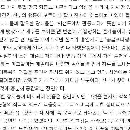
터도 가지 못할 만큼 힘들고 피곤하다고 엄살을 부리며, 기회만 
사건건 신부의 행동에 꼬투리를 잡고 잔소리를 늘어놓고 있어 둘
다. 그들과 합류한 광대들은 “빅밴드에서 활동하다가 뜻한 바가 
 뱃삯으로 재주를 보여줄 땐 번번이 거절당하는 존재들이다. 
 같지 않은 견고함을 보여주지만 신부가 흥얼거리는 ‘몽금포타령’
신부와 동행하게 된다. 강을 건널 때 사방팔방에서 울어대는 송
 일행의 소음 대결도 재미나다. 연습 장면 중에서 가장 즐거운
락하는 마고할미는 매일매일 다양한 놀이를 하면서 하루를 보내는
이몽룡의 역할을 주면서 잠시도 쉬지 않고 놀고 있다. 처음에는
 끌려들어간 상황도 기가 막히게 재미난 부분이다. 신부가 찾아 
 것에 충분히 공감되는 장면이다.
양한 장치들이 배치되어 있음은 당연하지만, 그것을 현재로 각
근형의 적극적 의도가 작용했다. 그리스 비극에 비해 상대적으로
 떠오르는 것은 원작 자체, 즉 문학으로 남아있는 텍스트 자체
히 공연의 의미는 있겠지만, 박근형은 그것을 바라보는 관객의 
스 희극의 문학적·연극적 가치보다는 관객이 이 작품을 어떻게 