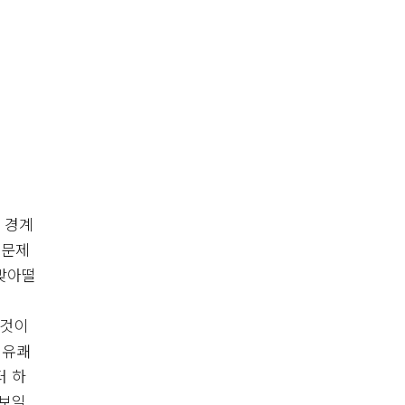
 경계
 문제
 맞아떨
 것이
 유쾌
터 하
삼보일