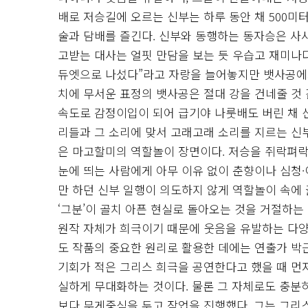
배로 저승길에 오르는 신부는 하루 동안 채 500미
술과 담배를 즐긴다. 신부와 동행하는 동자승은 사
고받는 대사는 얼핏 만담을 보는 듯 우습고 재미나
듀엣으로 나섰다”라고 자랑을 늘어놓지만 뱃사공에게
치에 무서운 표정의 뱃사공은 절대 강을 건네줄 것
속도로 감정이입이 되어 급기야 나룻배도 버린 채 
리들과 그 소리에 맞서 고래고래 소리를 지르는 신부
은 마고할미의 역할놀이 장면이다. 저승을 쥐락펴
눈에 띄는 사람에게 아무 이유 없이 춘향이나 심청·
만 하던 신부 일행이 의도하지 않게 역할놀이 속에
‘그분’이 골치 아픈 현실로 돌아오는 것을 거절하는
원작 자체가 희극이기 때문에 웃음을 유발하는 다
도 작품의 중요한 원리로 활용한 데에는 연출가 박
기회가 적은 그리스 희극을 공연한다고 했을 때 먼저
실하게 무대화하는 것이다. 물론 그 자체로도 충분
보다 무게중심을 두고 작업을 진행했다. 그는 그리