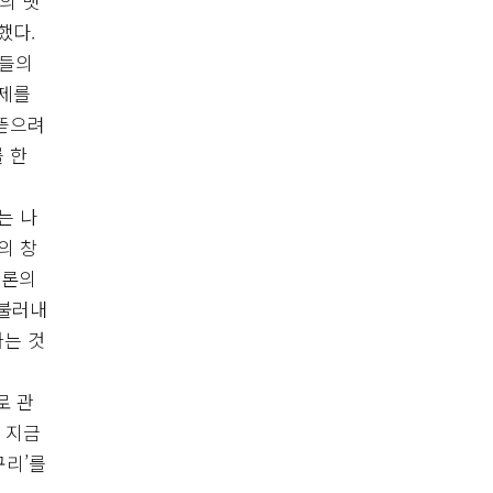
의 뱃
했다.
이들의
문제를
어뜯으려
 한
는 나
의 창
토론의
 불러내
가는 것
로 관
 지금
구리’를