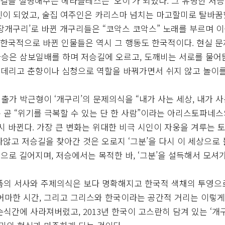
승길을 설명해주는 헤라클레스는 ‘오이’가 되었다. 그 유명한 저승
민이 되었고, 술집 여주인은 카리스마 넘치는 마고할미로 탈바꿈
장개구리’로 바뀐 개구리들은 “코악스 코악스” 노래를 부르며 
 한국적으로 바뀐 인물들은 역시 그 행동도 한국적이다. 현실 
자승은 삼보일배를 하며 저승길에 오르고, 도깨비는 서로를 물
 데리고 춘향이나 심청으로 역할을 바꿔가면서 쉬지 않고 놀이를
가 박근형이 ‘개구리’의 문제의식을 “내가 사는 세상, 내가 사
은 곧 “위기를 극복할 수 있는 단 한 사람”이라는 아리스토파네스
시 바뀐다. 가장 큰 변화는 위대한 비극 시인이 자웅을 겨루는 
않고 저승길을 찾아간 것은 오로지 ‘그분’을 다시 이 세상으로
로 길어지며, 저승에서는 목적한 바, ‘그분’을 설득해서 모셔
품의 서사와 주제의식은 보다 명확해지고 한국적 색채의 투영으
마어마한 시간, 그리고 그리스와 한국이라는 공간적 거리는 이렇게
식간에 사라져버렸고, 2013년 한국이 고스란히 담겨 있는 ‘개