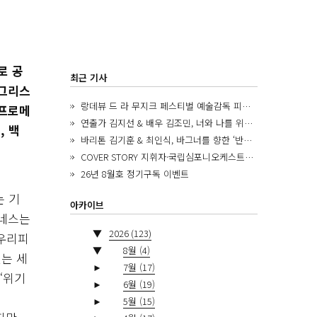
로 공
최근 기사
 그리스
랑데뷰 드 라 무지크 페스티벌 예술감독 피아니스트 김혜진, 5년간의 여정을 돌아보며
 프로메
연출가 김지선 & 배우 김조민, 너와 나를 위한 ‘모두의 숲’에서 만나는 동심
, 백
바리톤 김기훈 & 최인식, 바그너를 향한 ‘반지 원정대’를 앞두고
COVER STORY 지휘자·국립심포니오케스트라 제8대 음악감독 로베르토 아바도
26년 8월호 정기구독 이벤트
는 기
아카이브
파네스는
▼
2026
(123)
에우리피
▼
8월
(4)
는 세
►
7월
(17)
‘위기
►
6월
(19)
►
5월
(15)