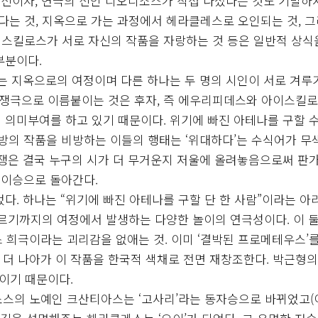
 신이자, 연극의 신인 디오니소스가 직접 나섰다는 것도 기발하
는 것, 지옥으로 가는 과정에서 헤라클레스로 오인되는 것, 
스킬로스가 서로 자신의 작품을 자랑하는 것 등은 일반적 상식
부분이다.
나는 지옥으로의 여정이며 다른 하나는 두 명의 시인이 서로 겨루
 논쟁극으로 이름붙이는 것은 후자, 즉 에우리피데스와 아이스킬
 의미부여를 하고 있기 때문이다. 위기에 빠진 아테나를 구할 
대방의 작품을 비방하는 이들의 행태는 ‘위대하다’는 수식어가 무
경쟁은 결국 누구의 시가 더 무거운지 저울에 올려놓음으로써 판
 이승으로 돌아간다.
다. 하나는 “위기에 빠진 아테나를 구할 단 한 사람”이라는 아
이르기까지의 여정에서 발생하는 다양한 놀이의 연극성이다. 이 둘
리스 희극이라는 괴리감을 없애는 것. 이미 ‘결박된 프로메테우스’
발 더 나아가 이 작품을 한국적 색채로 전면 재창조한다. 박근형의
’이기 때문이다.
소스의 노예인 크산티아스는 ‘고사리’라는 동자승으로 바뀌었고(