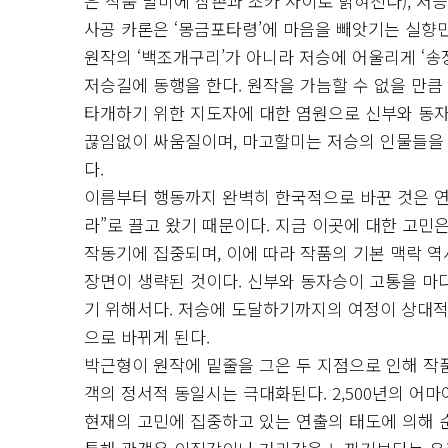
은 작품 말미에 삼촌과 조카 사이로 밝혀진다), 저
사공 카론은 ‘몽금포타령’에 마음을 빼앗기는 실향
원작의 ‘백조개구리’가 아니라 저승에 어울리게 ‘송
저승길에 동행을 한다. 원작을 가늠할 수 없을 만큼
타개하기 위한 지도자에 대한 염원으로 신부와 동
끊임없이 싸움질이며, 마고할미는 저승의 인물들을
다.
이름부터 행동까지 완벽히 한국적으로 바꾼 것은 연출
라”로 끌고 왔기 때문이다. 지금 이곳에 대한 고민
작동기에 집중되며, 이에 따라 작품의 기본 맥락 역
장면이 생략된 것이다. 신부와 동자승이 고통을 마다
기 위해서다. 저승에 도달하기까지의 여정이 상대적으
으로 바뀌게 된다.
박근형이 원작에 밑줄을 그은 두 지점으로 인해 작
객의 정서적 동일시는 극대화된다. 2,500년의 어
현재의 고민에 집중하고 있는 연출의 태도에 의해 순