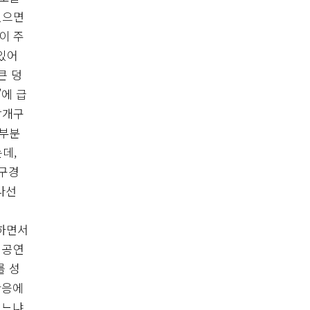
있으면
이 주
있어
큰 덩
에 급
장개구
 부분
데,
 구경
나선
색하면서
 공연
를 성
반응에
보느냐