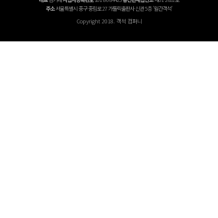
주소
서울특별시 중구 중림로 27 가톨릭출판사 신관 5층 '월간객석'
Copyright 2018. 객석 컴퍼니