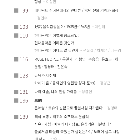
형성
– 이상만
■
99
베네딕트 수녀원에서의 인터뷰 / 70년 전의 기억과 회상
– 정연수
■
103
野話 음악감상실 2 / 1935년~1945년
– 이인해
■
110
현대음악은 이렇게 창조되었다
현대음악은 어려운 것인가
현대음악은 어디로 갈 것인가
– 편집실 / 하재은 / 나운영
■
116
MUSE PEOPLE / 문일지 · 김봉임 · 추송웅 · 문호근 · 채
윤일 · 김용배 · 진은숙
■
123
뉴욕 현지취재
카네기 홀 / 음악인의 영원한 성지(聖地)
– 정명근
■
131
나의 예술, 나의 인생 가야금
– 성금연
■
136
幕間
문애령 / 토슈의 발끝으로 꿈결처럼 다가온다
– 김영태
■
139
객석 특종 / 최초의 소프라노 윤심덕
자유 · 지성 · 예술의 데카당트, 윤심덕은 피살됐다?
불꽃처럼 타올라 죽었는가 살았는가? / 노래에 살고 사랑
에 살고
– 박용구