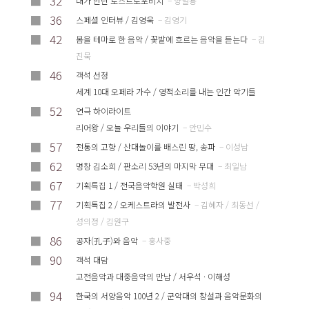
■
32
내가 만난 로스트로포비치
– 양일용
■
36
스페셜 인터뷰 / 김영욱
– 김영기
■
42
봄을 테마로 한 음악 / 꽃밭에 흐르는 음악을 듣는다
– 김
진묵
■
46
객석 선정
세계 10대 오페라 가수 / 영적소리를 내는 인간 악기들
■
52
연극 하이라이트
리어왕 / 오늘 우리들의 이야기
– 안민수
■
57
전통의 고향 / 산대놀이를 배스린 땅, 송파
– 이성남
■
62
명창 김소희 / 판소리 53년의 마지막 무대
– 최일남
■
67
기획특집 1 / 전국음악학원 실태
– 박성희
■
77
기획특집 2 / 오케스트라의 발전사
– 김혜자 / 최동선 /
성의정 / 김원구
■
86
공자(孔子)와 음악
– 홍사중
■
90
객석 대담
고전음악과 대중음악의 만남 / 서우석 · 이해성
■
94
한국의 서양음악 100년 2 / 군악대의 창설과 음악문화의