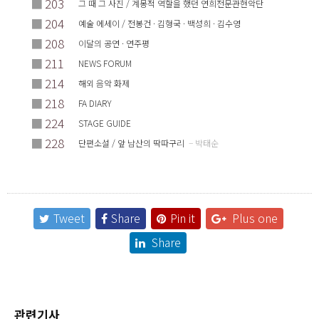
■
203
그 때 그 사진 / 계몽적 역할을 했던 연희전문관현악단
■
204
예술 에세이 / 전봉건 · 김형국 · 백성희 · 김수영
■
208
이달의 공연 · 연주평
■
211
NEWS FORUM
■
214
해외 음악 화제
■
218
FA DIARY
■
224
STAGE GUIDE
■
228
단편소설 / 앞 남산의 딱따구리
– 박태순
Tweet
Share
Pin it
Plus one
Share
관련기사