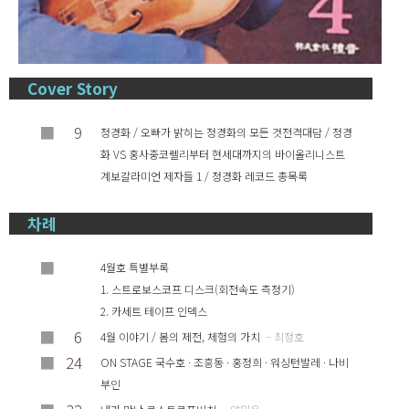
Cover Story
■
9
정경화 / 오빠가 밝히는 정경화의 모든 것전격대담 / 정경
화 VS 홍사중코렐리부터 현세대까지의 바이올리니스트
계보갈라미언 제자들 1 / 정경화 레코드 총목록
차례
■
4월호 특별부록
1. 스트로보스코프 디스크(회전속도 측정기)
2. 카세트 테이프 인덱스
■
6
4월 이야기 / 봄의 제전, 체험의 가치
– 최정호
■
24
ON STAGE 국수호 · 조흥동 · 홍정희 · 워싱턴발레 · 나비
부인