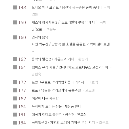
■
148
오디오 체크 포인트 / 당신의 궁금증을 풀어 줍니다
– 이
영동
■
150
재즈의 창시자들 2 / ‘스토리빌의 부랑아’에서 ‘미국의
꿈’으로
– 백운무
■
160
명사와 음악
시인 박두진 / 망향곡 한 소절을 은은한 가락에 실어보낸
다
■
162
음악의 발견 2 / 거문고와 기타
– 황병기
■
164
캠퍼스 뮤직 서클 / 연세대학교 오르페우스 고전기타회
–
김현숙
■
172
프랑크푸르트 악기박람회를 다녀와서
– 이효익
■
177
르포 / 낙원동 악기상가와 유통과정
– 고도원
■
182
이달에 나온 새음반
■
184
독자에게 드리는 선물 · 새상품 안내
■
191
애국가 이대로 좋은가 / 금수현 · 안호상
■
194
국악입문 2 / 자연의 소리에 가까운 우리 악기
– 조운조