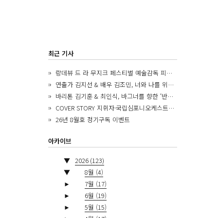
최근 기사
랑데뷰 드 라 무지크 페스티벌 예술감독 피아니스트 김혜진, 5년간의 여정을 돌아보며
연출가 김지선 & 배우 김조민, 너와 나를 위한 ‘모두의 숲’에서 만나는 동심
바리톤 김기훈 & 최인식, 바그너를 향한 ‘반지 원정대’를 앞두고
COVER STORY 지휘자·국립심포니오케스트라 제8대 음악감독 로베르토 아바도
26년 8월호 정기구독 이벤트
아카이브
▼
2026
(123)
▼
8월
(4)
►
7월
(17)
►
6월
(19)
►
5월
(15)