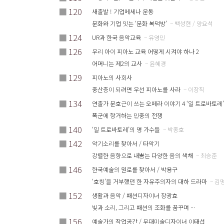
■
120
새출발 ! 기업메세나 운동
문화와 기업 잇는 ‘문화 복덕방’
– 백성현 / 양요석
■
124
UR과 한국 음악교육
– 유영민
■
126
우리 아이 피아노 교육 어떻게 시켜야 하나 2
어머니는 제2의 교사
– 윤혜경
■
129
피아노의 사회사
중산층이 되려면 우선 피아노를 사라
– 이장직
■
134
연출가 문호근이 쓰는 오페라 이야기 4 ‘일 트로바토레’
폭군에 항거하는 민중의 전쟁
■
140
‘일 트로바토레’의 명 가수들
– 박종호
■
142
악기소리를 찾아서 / 타악기
강렬한 음향으로 내뿜는 다양한 음의 색채
– 최승준
■
146
한국예술의 원로를 찾아서 / 박용구
‘호칭’을 거부했던 한 자유주의자의 대하 드라마
– 김
■
152
생활과 음악 / 패션디자이너 장광효
빛과 소리, 그리고 패션의 조화를 꿈꾸며 ···
■
156
예술가의 작업공간 / 무대미술디자이너 이태섭