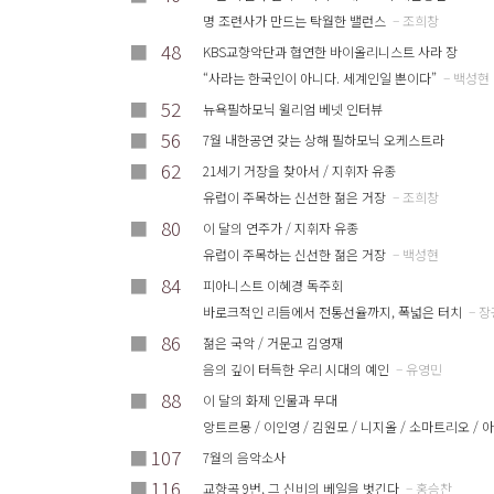
명 조련사가 만드는 탁월한 밸런스
– 조희창
■
48
KBS교향악단과 협연한 바이올리니스트 사라 장
“사라는 한국인이 아니다. 세계인일 뿐이다”
– 백성현
■
52
뉴욕필하모닉 윌리엄 베넷 인터뷰
■
56
7월 내한공연 갖는 상해 필하모닉 오케스트라
■
62
21세기 거장을 찾아서 / 지휘자 유종
유럽이 주목하는 신선한 젊은 거장
– 조희창
■
80
이 달의 연주가 / 지휘자 유종
유럽이 주목하는 신선한 젊은 거장
– 백성현
■
84
피아니스트 이혜경 독주회
바로크적인 리듬에서 전통선율까지, 폭넓은 터치
– 장
■
86
젊은 국악 / 거문고 김영재
음의 깊이 터득한 우리 시대의 예인
– 유영민
■
88
이 달의 화제 인물과 무대
앙트르몽 / 이인영 / 김원모 / 니지올 / 소마트리오 / 
■
107
7월의 음악소사
■
116
교향곡 9번, 그 신비의 베일을 벗긴다
– 홍승찬