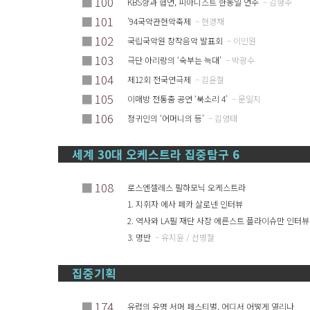
■
100
KBS향과 협연, 피아니스트 한동일 연주
– 김형주
■
101
’94국악관현악축제
– 현경채
■
102
국립국악원 창작음악 발표회
– 이인원
■
103
극단 아리랑의 ‘숙부는 늑대’
– 박광수
■
104
제12회 전국연극제
– 김윤철
■
105
이매방 전통춤 공연 ‘북소리 4’
– 문일지
■
106
정귀인의 ‘어머니의 등’
– 김영태
세계 30대 오케스트라 집중탐구 6
■
108
로스엔젤레스 필하모닉 오케스트라
1. 지휘자 에사 페카 살로넨 인터뷰
2. 역사와 LA필 재단 사장 에른스트 플라이슈만 인터뷰
3. 명반
– 유지윤 / 선병철
집중기획
■
174
유럽의 유명 서머 페스티벌, 어디서 어떻게 열리나