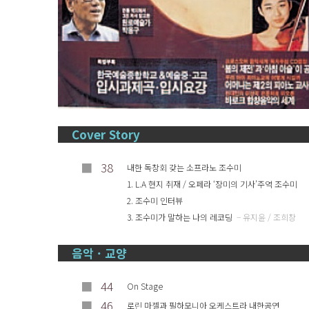
Cover Story
■
38
내한 독창회 갖는 소프라노 조수미
1. L.A 현지 취재 / 오페라 ‘장미의 기사’주역 조수미
2. 조수미 인터뷰
3. 조수미가 말하는 나의 레코딩
– 유지윤 / 조희창
음악 · 교양
■
44
On Stage
■
46
로린 마젤과 필하모니아 오케스트라 내한공연