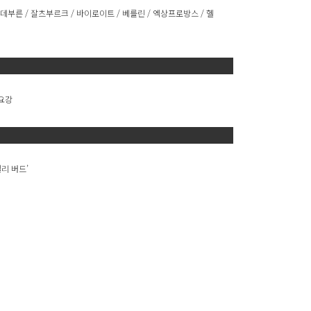
린데부른 / 잘츠부르크 / 바이로이트 / 베를린 / 엑상프로방스 / 헬
요강
빌리 버드’