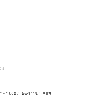
광열
아티스트 앙상블 / 사물놀이 / 이진수 / 박금자