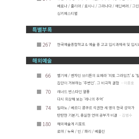
베로나 / 줄리아 / 로시니 / 그라나다 / 에딘버러 / 그
싱키페스티벌
특별부록
■
267
한국예술종합학교 & 예술 중 고교 입시과제곡 및 입시
해외예술
■
66
벨기에 / 벤자민 브리튼의 오페라 ‘피토 그라임즈’ & ‘
집단이 거뷰하는 ‘주변인’. 그 비극적 결합
– 이종호
■
70
레너드 번스타인 열풍
다시 회상해 보는 ‘레니의 추억’
■
74
밀라노 / 베르디 콩쿠르 석권한 세 명의 한국 성악가
탄탄한 기본기, 충실한 언어 공부가 비결
– 김범수
■
180
해외예술계 리포트
로마 / 뉴욕 / 빈 / 파리 / 베를린