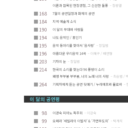
이론과 접목된 현장경험, 그 신선한 돌풍
– 장광열
■
168
7월의 공연일정과 화제의 공연
■
184
지역 예술계 소식
■
190
이 달의 무대와 사람들
■
194
나도 음악인 / 홍인기
■
195
음악 동아리를 찾아서 ‘음사랑’
– 장일범
■
196
아름다운 우리음악 14곡
– 이혜구 / 배연형
■
203
기자의 눈
– 장일범
■
214
한국의 소리를 찾는다 96 풍뎅이 소리
왜앵 부부붕 부부붕, 너의 노래 너의 사랑
– 최승범 / 
■
264
기획자에게 듣는 공연 뒷얘기 / 누레예프와 뮬로바
– 
이 달의 공연평
■
98
이경숙 피아노 독주회
– 이강숙
■
99
오페라 ‘세빌랴의 이발사’ & ‘가면무도회’
– 탁계석