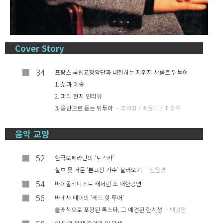
Cover Story
■
34
프랑스 국립교향악단과 내한하는 지휘자 샤를르 뒤투아
1. 삶과 예술
2. 파리 현지 인터뷰
3. 음반으로 듣는 뒤투아
– 조회창 / 배윤미 / 최갑주
음악 교양
■
52
한국오페라단의 ‘토스카’
실효 못 거둔 ‘본고장 가수’ 불러오기
– 전원경
■
54
바이올리니스트 캐서린 조 내한공연
■
56
바네사 메이의 ‘레드 핫 투어’
클래식으로 포장된 록스타, 그 예견된 한계성
– 백성현