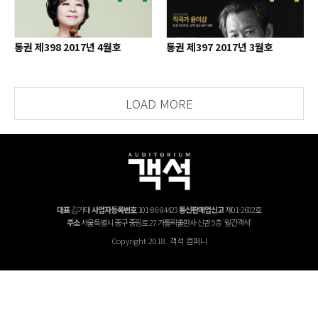
통권 제398 2017년 4월호
통권 제397 2017년 3월호
LOAD MORE
대표
김기태
사업자등록번호
101-86-84423
통신판매업신고
제01-2602호
주소
서울특별시 중구 중림로 27 가톨릭출판사 신관 5층 '월간객석'
Copyright 2018. 객석 컴퍼니