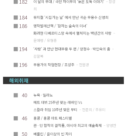
■
182
이 달의 무대 / 극단 차이무의 ‘늙은 도둑 이야기’
– 장성
희
■
184
뮤지컬 ‘시집가는 날’ 에서 만난 귀순 무용수 신영희
■
186
명작발레산책 / ‘잠자는 숲속의 미녀’
화려한 디베르티스망 속에서 펼쳐지는 백년간의 사랑
–
문애령 / 유형종
■
194
‘사랑’ 과 만난 현대무용 두 편 / 양정수 · 박인숙의 춤
–
김말복
■
196
무용가의 작업현장 / 조성주
– 전원경
해외취재
■
40
뉴욕 · 밀라노
메트 데뷔 25주년 맞는 레바인 Vs
스칼라 취임 10주년 맞은 무티
– 전춘희 / 주유미
■
46
홍콩 / 홍콩 아트 페스티벌
관 · 민 합작의 걸작품, 아시아 최고의 예술축제
– 양영찬
■
50
베를린 / 윤이상의 빈 자리