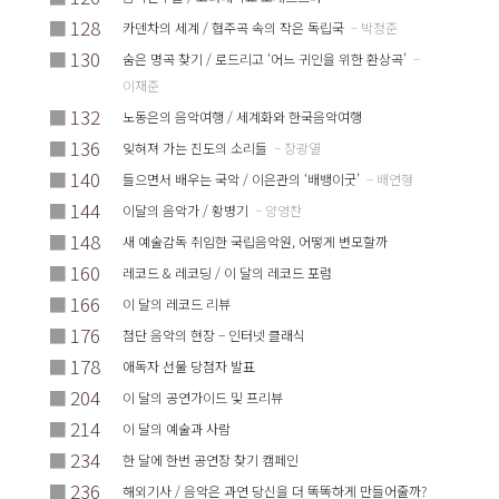
■
128
카덴차의 세계 / 협주곡 속의 작은 독립국
– 박정준
■
130
숨은 명곡 찾기 / 로드리고 ‘어느 귀인을 위한 환상곡’
–
이재준
■
132
노동은의 음악여행 / 세계화와 한국음악여행
■
136
잊혀져 가는 진도의 소리들
– 장광열
■
140
들으면서 배우는 국악 / 이은관의 ‘배뱅이굿’
– 배연형
■
144
이달의 음악가 / 황병기
– 양영찬
■
148
새 예술감독 취임한 국립음악원, 어떻게 변모할까
■
160
레코드 & 레코딩 / 이 달의 레코드 포럼
■
166
이 달의 레코드 리뷰
■
176
첨단 음악의 현장 – 인터넷 클래식
■
178
애독자 선물 당첨자 발표
■
204
이 달의 공연가이드 및 프리뷰
■
214
이 달의 예술과 사람
■
234
한 달에 한번 공연장 찾기 캠페인
■
236
해외기사 / 음악은 과연 당신을 더 똑똑하게 만들어줄까?