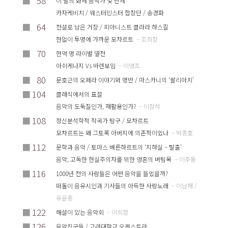
■
58
이 달의 화제 음악가 및 단체
카자케비치 / 웨스터민스터 합창단 / 송경화
■
64
전설로 남은 거장 / 피아니스트 클라라 하스킬
한없이 투명에 가까운 모차르트
– 조희창
■
70
현역 명 라이벌 열전
아쉬케나지 Vs 바렌보임
– 이영조
■
80
문호근의 오페라 이야기와 명반 / 마스카니의 ‘팔리아치’
■
104
클래식에서의 표절
음악의 도둑질인가, 재활용인가?
– 이장석
■
108
정신분석학적 작곡가 탐구 / 모차르트
모차르트는 왜 그토록 아버지에 의존적이었나
– 박종호
■
112
문학과 음악 / 토마스 베른하르트의 ‘지하실 – 탈출’
음악, 고독한 현실주의자를 위한 영혼의 버팀목
– 이주동
■
116
1000년 전의 사람들은 어떤 음악을 들었을까?
떠돌이 음유시인과 기사들의 아득한 사랑노래
– 이남재 /
유윤종
■
122
해설이 있는 음악회
– 이희정
■
126
음악친구들 / 고려대학교 오케스트라