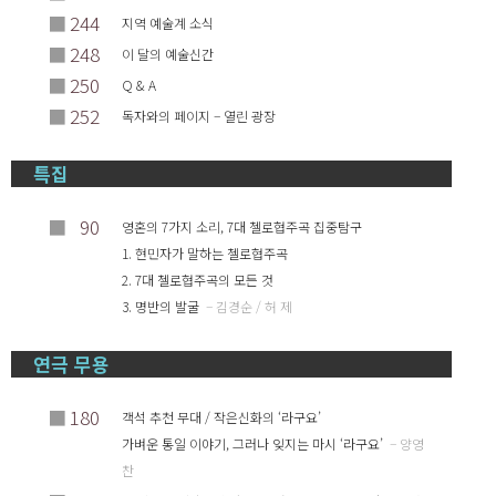
■
244
지역 예술계 소식
■
248
이 달의 예술신간
■
250
Q & A
■
252
독자와의 페이지 – 열린 광장
특집
■
90
영혼의 7가지 소리, 7대 첼로협주곡 집중탐구
1. 현민자가 말하는 첼로협주곡
2. 7대 첼로협주곡의 모든 것
3. 명반의 발굴
– 김경순 / 허 제
연극 무용
■
180
객석 추천 무대 / 작은신화의 ‘라구요’
가벼운 통일 이야기, 그러나 잊지는 마시 ‘라구요’
– 양영
찬