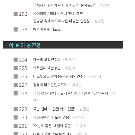
국제사회에 자랑할 한국 최고의 ‘문화유산’
– 백성현
■
192
사이타마 / 피나 바우시 ‘배와 함께’
절망감 속에서 드러나는 다양한 인간상
– 장광열
■
238
해외예술계 리포트
이 달의 공연평
■
224
예음홀 고별연주회
– 탁계석
■
225
카푸칠리 내한공연
– 박선희
■
226
비르투오조 현악4중주단 창단연주회
– 우광혁
■
227
김용제 바이올린독주회
– 이상만
■
228
국립국악관현악단 & 서울시립국악관현악단 연주회
– 송
혜진
■
229
극단 전마의 ‘얼굴 뒤의 얼굴’
– 김문환
■
230
국립극단의 ‘반도와 영웅’
– 구히서
■
231
‘오늘의 춤꾼, 내일의 춤꾼’
– 이종호
■
232
바뇰레 국제 안무 예선대회
– 김영태