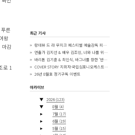
 싸인
 푸른
최근 기사
 여왕
랑데뷰 드 라 무지크 페스티벌 예술감독 피아니스트 김혜진, 5년간의 여정을 돌아보며
 마감
연출가 김지선 & 배우 김조민, 너와 나를 위한 ‘모두의 숲’에서 만나는 동심
바리톤 김기훈 & 최인식, 바그너를 향한 ‘반지 원정대’를 앞두고
조로 1
COVER STORY 지휘자·국립심포니오케스트라 제8대 음악감독 로베르토 아바도
26년 8월호 정기구독 이벤트
아카이브
▼
2026
(123)
▼
8월
(4)
►
7월
(17)
►
6월
(19)
►
5월
(15)