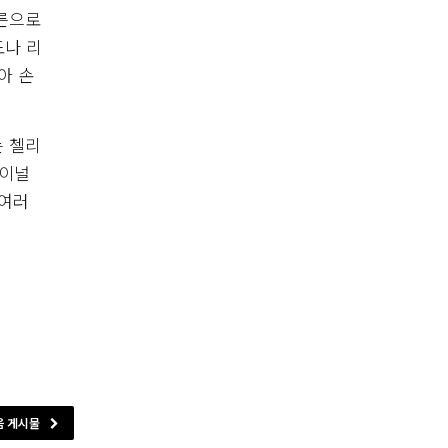
벨른으로
도나 리
아 손
는 첼리
파이널
 여러
음 게시물