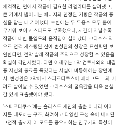
체격적인 면에서 작품에 필요한 리얼리티를 살려냈고,
큰 키에서 뿜어내는 에너지와 안정된 기량은 작품의 중
심을 잡는 데 기여했다. 초반에는 두 무용수 모두 몸이
무거워 보이고 스피드도 부족했으나, 시간이 지날수록
작품에 대한 몰입도와 움직임이 살아났다. 크라수스 역
으로 전격 캐스팅된 신예 변성완의 성장은 표현력만 보
완한다면, 전막 발레 작품의 주역으로 성장할 수 있음을
확실히 각인시켰다. 다만 이재우는 1막 검투사와의 대결
중 자신의 동료를 죽였다는 사실에 비통해하는 장면에
서, 변성완은 2막에서 스파르타쿠스에 패하고도 그의 배
려로 살아날 수 있었던 크라수스의 굴욕감을 더욱 현실
감 있게 표출했어야 했다.
‘스파르타쿠스’에는 솔리스트 개인의 춤뿐 아니라 이미
지를 내포하는 구조, 화려하고 다양한 구성 속에 배치된
고전적 춤까지 이 모두를 중요시하는 안무가의 특성이