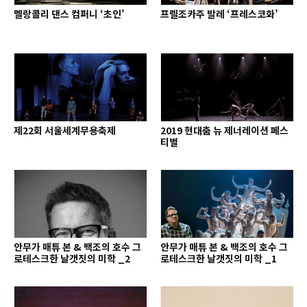
멜랑콜리 댄스 컴퍼니 ‘초인’
프렐조카주 발레 ‘프레스코화’
제22회 서울세계무용축제
2019 현대춤 뉴 제너레이션 페스
티벌
안무가 매튜 본 & 백조의 호수 그
안무가 매튜 본 & 백조의 호수 그
로테스크한 날갯짓의 미학 _2
로테스크한 날갯짓의 미학 _1