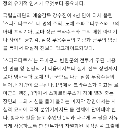
정의 유기적 연계가 무엇보다 중요하다.
국립발레단의 예술감독 강수진이 4년 만에 다시 올린
‘스파르타쿠스’. 네 명의 주역, 노예 스파르타쿠스와 그의
아내 프리기아, 로마 장군 크라수스와 그의 애첩 아이기
나 사이의 균형감, 남성 무용수들의 기량과 군무의 앙상
블 등에서 확실히 전보다 업그레이드되었다.
‘스파르타쿠스’는 로마군과 반란군의 전투가 주된 내용
인 만큼 양 진영의 기 싸움에서부터 실제 전투 장면까지
로마 병사들과 노예 반란군으로 나뉜 남성 무용수들의
뛰어난 기량이 요구된다. 1막에서 크라수스가 이끄는 로
마군의 행진, 3막에서 스파르타쿠스가 창에 찔려 죽는
장면과 그의 시신을 들어 올리는 마지막 장면에서는 사
실적 묘사에 극적 분위기까지도 몸 전체에 담아내야 한
다. 방패와 칼을 들고 추었던 1막과 다르게 두 팔을 자유
롭게 사용하도록 한 안무가의 차별화된 움직임을 표출해