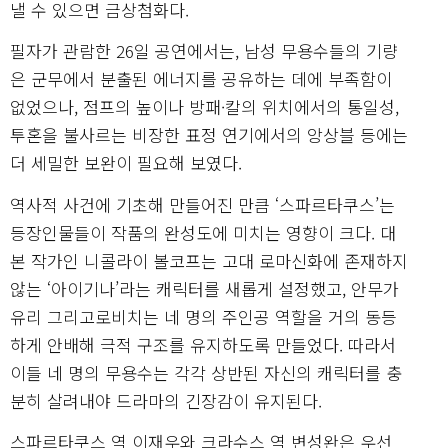
낼 수 있으면 금상첨화다.
필자가 관람한 26일 공연에서는, 남성 무용수들의 기량
은 군무에서 분출된 에너지를 공유하는 데에 부족함이
없었으나, 점프의 높이나 방패·칼의 위치에서의 통일성,
투혼을 불사르는 비장한 표정 연기에서의 앙상블 등에는
더 세밀한 보완이 필요해 보였다.
역사적 사건에 기초해 만들어진 만큼 ‘스파르타쿠스’는
등장인물들이 작품의 완성도에 미치는 영향이 크다. 대
본 작가인 니콜라이 볼코프는 고대 로마신화에 존재하지
않는 ‘아이기나’라는 캐릭터를 새롭게 설정했고, 안무가
유리 그리고로비치는 네 명의 주인공 역할을 거의 동등
하게 안배해 극적 구조를 유지하도록 만들었다. 따라서
이들 네 명의 무용수는 각각 상반된 자신의 캐릭터를 충
분히 살려내야 드라마의 긴장감이 유지된다.
스파르타쿠스 역 이재우와 크라수스 역 변성완은 우선