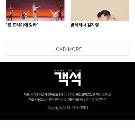
‘르 프리미에 갈라’
발레리나 김지영
LOAD MORE
대표
김기태
사업자등록번호
101-86-84423
통신판매업신고
제01-2602호
주소
서울특별시 중구 중림로 27 가톨릭출판사 신관 5층 '월간객석'
Copyright 2018. 객석 컴퍼니