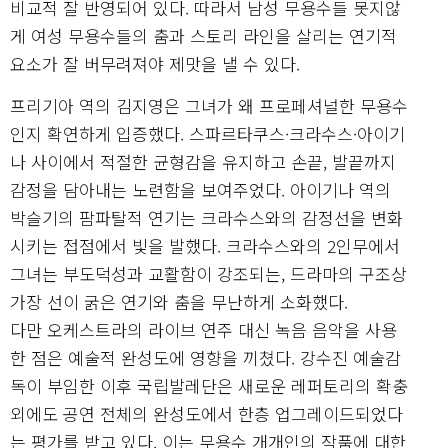
비교적 잘 반영되어 있다. 따라서 남성 무용수들 못지않
게 여성 무용수들의 춤과 스토리 라인을 살리는 연기적
요소가 잘 버무려져야 제맛을 낼 수 있다.
프리기아 역의 김지영은 그녀가 왜 프로페셔널한 무용수
인지 확연하게 입증했다. 스파르타쿠스·크라수스·아이기
나 사이에서 적절한 균형감을 유지하고 손끝, 발끝까지
감정을 담아내는 노련함을 보여주었다. 아이기나 역의
박슬기의 팜파탈적 연기는 크라수스와의 감정선을 변화
시키는 접점에서 빛을 발했다. 크라수스와의 2인무에서
그녀는 부도덕성과 교활함이 강조되는, 드라마의 구조상
가장 선이 굵은 연기와 춤을 무난하게 소화했다.
다만 오케스트라의 라이브 연주 대신 녹음 음악을 사용
한 점은 예술적 완성도에 영향을 끼쳤다. 강수진 예술감
독이 부임한 이후 국립발레단은 새로운 레퍼토리의 확충
외에도 공연 전체의 완성도에서 한층 업그레이드되었다
는 평가를 받고 있다. 이는 무용수 개개인의 작품에 대한