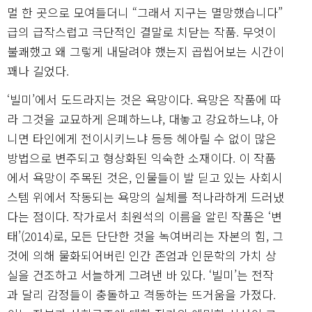
멀 한 곳으로 모여들더니 “그래서 지구는 멸망했습니다”
급의 급작스럽고 극단적인 결말로 치닫는 작품. 무엇이
불쾌했고 왜 그렇게 내달려야 했는지 곱씹어보는 시간이
꽤나 길었다.
‘빌미’에서 도드라지는 것은 욕망이다. 욕망은 작품에 따
라 그것을 교묘하게 은폐하느냐, 대놓고 강요하느냐, 아
니면 타인에게 전이시키느냐 등등 헤아릴 수 없이 많은
방법으로 변주되고 형상화된 익숙한 소재이다. 이 작품
에서 욕망이 주목된 것은, 인물들이 발 딛고 있는 사회시
스템 위에서 작동되는 욕망의 실체를 적나라하게 드러냈
다는 점이다. 작가로서 최원석의 이름을 알린 작품은 ‘변
태’(2014)로, 모든 단단한 것을 녹여버리는 자본의 힘, 그
것에 의해 물화되어버린 인간 존엄과 인문학의 가치 상
실을 건조하고 서늘하게 그려낸 바 있다. ‘빌미’는 전작
과 달리 감정들이 충돌하고 격동하는 뜨거움을 가졌다.