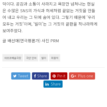
덕이다. 공감과 소통이 사라지고 욕망만 넘쳐나는 현실
은 수많은 SNS의 가식과 허세처럼 끝없는 거짓을 만들
어 내고 우리는 그 뒤에 숨어 있다. 그렇기 때문에 ‘우리
모두는 거짓’이며, ‘빌미’는 그 거짓의 끝판을 적나라하게
보여주었다.
글 배선애(연극평론가) 사진 PRM
아르코예술극장
극단 인어
빌미
최원석
Tweet
Share
Pin it
Plus one
Share