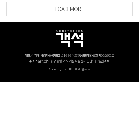
LOAD MORE
대표
김기태
사업자등록번호
101-86-84423
통신판매업신고
제01-2602호
주소
서울특별시 중구 중림로 27 가톨릭출판사 신관 5층 '월간객석'
Copyright 2018. 객석 컴퍼니