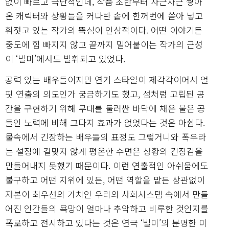
없이 빠르고 극단적인데, 작품 초반부터 차근차근 쌓아
온 캐릭터와 상황들을 커다란 솥에 한꺼번에 쏟아 넣고
휘젓고 있는 작가의 뚝심이 인상적이다. 어떤 이야기든
중도에 힘 빠지지 않고 끝까지 밀어붙이는 작가의 근성
이 ‘빌미’에서도 발휘되고 있었다.
공력 있는 배우들이지만 연기 스타일이 제각각이어서 얼
핏 연출의 의도인가 궁금하기도 했고, 섬처럼 고립된 공
간을 구현하기 위해 무대를 둘러싼 바닥에 채운 물은 공
들인 노력에 비해 그다지 효과가 없었다는 것은 아쉽다.
물속에서 긴장하는 배우들의 표정도 그렇거니와 폭우라
는 설정에 걸맞지 않게 평온한 수면은 상황의 긴장감을
만들어내지 못했기 때문이다. 이런 연출적인 아쉬움에도
불구하고 어떤 지위에 있든, 어떤 역할을 맡든 상관없이
자본이 최우선의 가치인 우리의 사회시스템 속에서 만들
어진 인간들의 욕망이 얼마나 추악하고 비루한 것인지를
폭로하고 전시하고 있다는 것은 연극 ‘빌미’의 분명한 미