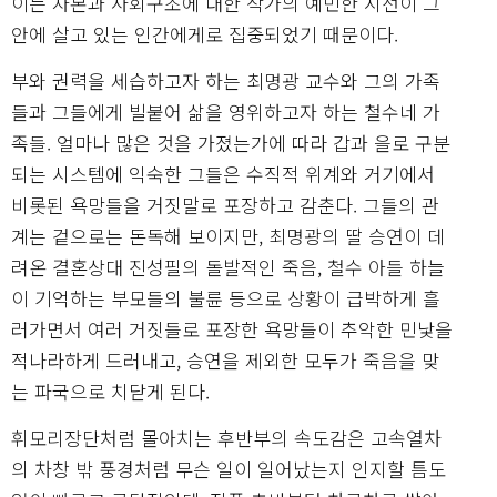
이는 자본과 사회구조에 대한 작가의 예민한 시선이 그
안에 살고 있는 인간에게로 집중되었기 때문이다.
부와 권력을 세습하고자 하는 최명광 교수와 그의 가족
들과 그들에게 빌붙어 삶을 영위하고자 하는 철수네 가
족들. 얼마나 많은 것을 가졌는가에 따라 갑과 을로 구분
되는 시스템에 익숙한 그들은 수직적 위계와 거기에서
비롯된 욕망들을 거짓말로 포장하고 감춘다. 그들의 관
계는 겉으로는 돈독해 보이지만, 최명광의 딸 승연이 데
려온 결혼상대 진성필의 돌발적인 죽음, 철수 아들 하늘
이 기억하는 부모들의 불륜 등으로 상황이 급박하게 흘
러가면서 여러 거짓들로 포장한 욕망들이 추악한 민낯을
적나라하게 드러내고, 승연을 제외한 모두가 죽음을 맞
는 파국으로 치닫게 된다.
휘모리장단처럼 몰아치는 후반부의 속도감은 고속열차
의 차창 밖 풍경처럼 무슨 일이 일어났는지 인지할 틈도