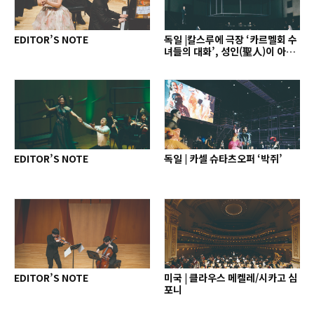
EDITOR’S NOTE
독일 |칼스루에 극장 ‘카르멜회 수
녀들의 대화’, 성인(聖人)이 아닌
인간으로
EDITOR’S NOTE
독일 | 카셀 슈타츠오퍼 ‘박쥐’
EDITOR’S NOTE
미국 | 클라우스 메켈레/시카고 심
포니