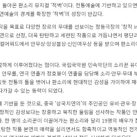
 돌아온 판소리 뮤지컬 ‘적벽’이다. 전통예술에 기반하고 있으
예술의 경계를 확장한 ‘적벽’의 성장이 반갑다.
작을 목표로 다양한 장르의 무대를 선보이는 정동극장의 ‘창작 in
 공연으로 선정, 더욱 탄탄하고 세련된 작품으로 거듭나면서 평단
지컬어워드에서 안무상·앙상블상·신인여우상 등을 받으며 판소리
적절하게 이루어졌다는 점이다. 국립국악원 민속악단의 소리꾼 
 안무를, 연극 연출가 정호붕이 연출을 담당해 소리·안무·무대 
렇듯 전통의 틀을 벗어나 판소리에 현대적인 감성을 가미하여 
 다가갈 수 있는 동력이 되었다.
’에 기반을 둔 것으로, 중국 ‘삼국지연의’의 주인공인 유비·관우·
서정적인 감성보다는 장중하고 묵직한 울림을 선사하는 작품인 만
. 한 명의 소리꾼이 이끌어가는 판소리와 달리 19명의 배우가
 호탕한 작품 본연의 매력을 살리면서도 함축적이고 역동적인 전