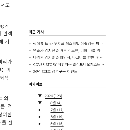
면서도
g 시
최근 기사
과 관객
에 기
랑데뷰 드 라 무지크 페스티벌 예술감독 피아니스트 김혜진, 5년간의 여정을 돌아보며
연출가 김지선 & 배우 김조민, 너와 나를 위한 ‘모두의 숲’에서 만나는 동심
바리톤 김기훈 & 최인식, 바그너를 향한 ‘반지 원정대’를 앞두고
유미리가
COVER STORY 지휘자·국립심포니오케스트라 제8대 음악감독 로베르토 아바도
부문의
26년 8월호 정기구독 이벤트
재해석
아카이브
▼
2026
(123)
장비와
▼
8월
(4)
큼 ‘적
►
7월
(17)
 참여한
►
6월
(19)
개를 선
►
5월
(15)