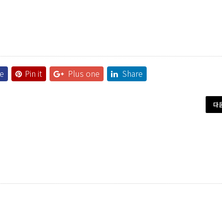
e
Pin it
Plus one
Share
다