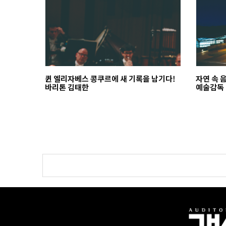
퀸 엘리자베스 콩쿠르에 새 기록을 남기다!
자연 속 
바리톤 김태한
예술감독