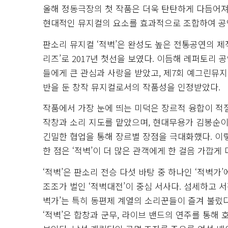
올해 정동극장의 첫 작품은 더욱 탄탄하게 다듬어져
현대적인 뮤지컬의 요소를 효과적으로 조합하여 공연
판소리 뮤지컬 ‘적벽’은 완성도 높은 전통공연의 제
리즈’로 2017년 첫선을 보였다. 이듬해 레퍼토리
들에게 큰 관심과 사랑을 받았고, 제7회 예그린뮤
반을 둔 창작 뮤지컬로서의 작품성을 인정받았다.
작품에서 가장 눈에 띄는 미덕은 장르적 융합이 
작창과 소리 지도를 맡았으며, 현대무용가 김봉순이
긴밀한 협업을 통해 장르별 장점을 극대화했다. 이
한 점은 ‘적벽’이 더 많은 관객에게 한 걸음 가깝게
‘적벽’은 판소리 전승 다섯 바탕 중 하나인 ‘적벽가
조조가 벌인 ‘적벽대전’이 중심 서사다. 섬세하고 
벽가’는 특히 동편제 계열의 소리꾼들이 즐겨 불렀다
‘적벽’은 합창과 군무, 라이브 밴드의 연주를 통해