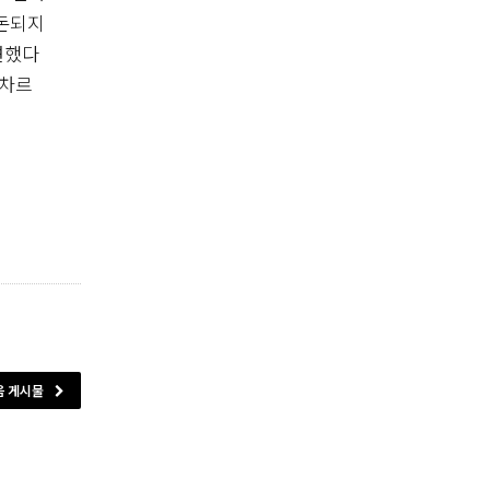
정돈되지
견했다
모차르
음 게시물