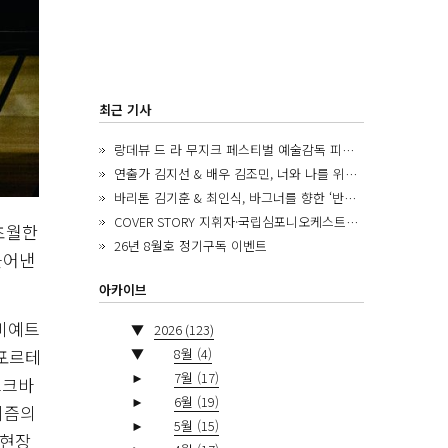
최근 기사
랑데뷰 드 라 무지크 페스티벌 예술감독 피아니스트 김혜진, 5년간의 여정을 돌아보며
연출가 김지선 & 배우 김조민, 너와 나를 위한 ‘모두의 숲’에서 만나는 동심
바리톤 김기훈 & 최인식, 바그너를 향한 ‘반지 원정대’를 앞두고
COVER STORY 지휘자·국립심포니오케스트라 제8대 음악감독 로베르토 아바도
초월한
26년 8월호 정기구독 이벤트
들어낸
아카이브
소비예트
▼
2026
(123)
▼
8월
(4)
 포르테
►
7월
(17)
스크바
►
6월
(19)
니즘의
►
5월
(15)
 현장