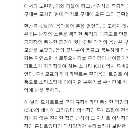
에서의 노련함, 이와 더불어 타고난 감성과 즉흥적
무대는 모처럼 현대 악기로 무대에 오른 그의 근황
환상곡 K397이 음악회의 문을 열었다. 과도하지
은 5분 남짓의 소품을 묵직한 품격의 대곡으로 만들
공연장의 풍부한 공명이 뒷받침된 악기의 음상은 
모습을 보였다. 음의 끝부분이 둥글고 뭉툭하게 다
되는 자연스런 비르투오시티를 무리없이 받아들이게 
파토스가 자리잡아야 하는 소나타 K310 역시 루
였다. 루비모프의 템페라멘트는 꾸밈음과 트릴로 
풍으로 소담스럽게 이어지던 분위기를 순식간에 커
억에 남을 듯하다.
이 날의 모차르트를 굳이 규정하라면 풍성한 양감의
K545의 해석이 그러했다. 의식적인 무게조절이 
지니지 않은 진지한 접근 방식이 그 자체로 이색적
적인 콘셉트였다면 막시밀리안 슈타틀러가 보완한 미