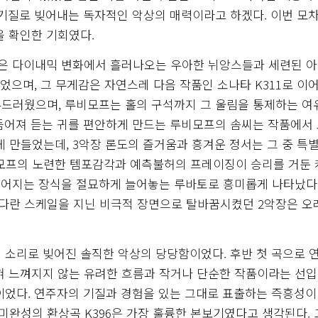
 기질로 빚어내는 독자적인 악상의 매력이라고 하겠다. 이번 모
을 확인한 기회였다.
 않은 다이내믹 변화에서 흘러나오는 우아한 뉘앙스들과 세련된 
었으며, 그 무게감은 자연스레 다음 작품인 소나타 K311로 이어
부드러웠으며, 루비모프는 홀의 구석까지 그 울림을 통제하는 
듬어져 듣는 귀를 편안하게 만드는 루비모프의 솜씨는 작품에서
만들었는데, 3악장 론도의 즐거움과 흥겨운 정서는 그 중 특별
비모프의 노련한 템포감각과 예측불허의 프레이징이 승리를 거둔
이어지는 장식을 절묘하게 늘어놓는 루바토로 흥미롭게 나타났다.
다란 스케일을 지닌 비극적 장면으로 탈바꿈시켰던 2악장은 오
 소리로 빚어진 솔직한 악상의 당당함이었다. 후반 첫 곡으로 
전혀 느껴지지 않는 유려한 흐름과 작거나 단순한 작품이라는 선
이었다. 연주자의 기질과 경험을 있는 그대로 표출하는 즉흥성이
완성의 환상곡 K396은 가장 훌륭한 본보기였다고 생각된다.