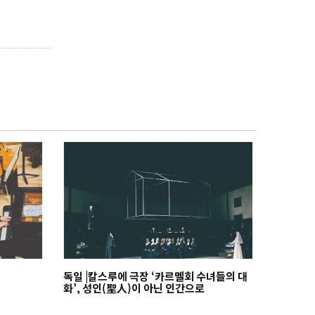
독일 |칼스루에 극장 ‘카르멜회 수녀들의 대
화’, 성인(聖人)이 아닌 인간으로