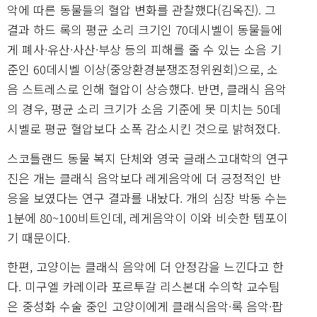
악에 따른 동물들의 혈압 변화를 관찰했다(김옥진). 그
결과 하드 록의 평균 소리 크기인 70데시벨이 동물들에
게 폐사·유산·사산·부상 등의 피해를 줄 수 있는 소음 기
준인 60데시벨 이상(중앙환경분쟁조정위원회)으로, 소
음 스트레스로 인해 혈압이 상승했다. 반면, 클래식 음악
의 경우, 평균 소리 크기가 소음 기준에 못 미치는 50데
시벨로 평균 혈압보다 소폭 감소시킨 것으로 밝혀졌다.
스코틀랜드 동물 복지 단체와 영국 글래스고대학의 연구
진은 개는 클래식 음악보다 레게음악에 더 긍정적인 반
응을 보였다는 연구 결과를 내놨다. 개의 심장 박동 수는
1분에 80~100비트인데, 레게음악이 이와 비슷한 템포이
기 때문이다.
한편, 고양이는 클래식 음악에 더 안정감을 느낀다고 한
다. 미구엘 카레이라 포르투갈 리스본대 수의학 교수팀
은 중성화 수술 중인 고양이에게 클래식음악·록 음악·팝