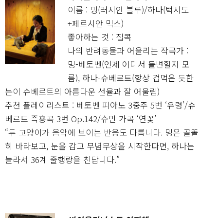
이름 : 밍(러시안 블루)/하나(턱시도
+페르시안 믹스)
좋아하는 것 : 집콕
나의 반려동물과 어울리는 작곡가 :
밍-베토벤(언제 어디서 돌변할지 모
름), 하나-슈베르트(항상 겁먹은 듯한
눈이 슈베르트의 아름다운 선율과 잘 어울림)
추천 플레이리스트 : 베토벤 피아노 3중주 5번 ‘유령’/슈
베르트 즉흥곡 3번 Op.142/슈만 가곡 ‘연꽃’
“두 고양이가 음악에 보이는 반응도 다릅니다. 밍은 골똘
히 바라보고, 눈을 감고 무념무상을 시작한다면, 하나는
놀라서 36계 줄행랑을 친답니다.”