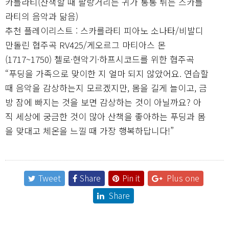
카를라티(산책할 때 팔랑거리는 귀가 통통 튀는 스카를
라티의 음악과 닮음)
추천 플레이리스트 : 스카를라티 피아노 소나타/비발디
만돌린 협주곡 RV425/게오르그 마티아스 몬
(1717~1750) 첼로·현악기·하프시코드를 위한 협주곡
“푸딩을 가족으로 맞이한 지 얼마 되지 않았어요. 연습할
때 음악을 감상하는지 모르겠지만, 몸을 길게 늘이고, 금
방 잠에 빠지는 것을 보면 감상하는 것이 아닐까요? 아
직 세상에 궁금한 것이 많아 산책을 좋아하는 푸딩과 몸
을 맞대고 체온을 느낄 때 가장 행복하답니다!”
Tweet
Share
Pin it
Plus one
Share