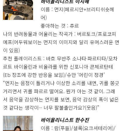
바이올리니스트 이지혜
이름 : 먼지(페르시안+브리티쉬숏헤
어)
좋아하는 것 : 츄르
나의 반려동물과 어울리는 작곡가 : 버르토크/프로코피
예프(어두워보이는 먼지의 이미지와 달리 유머스러운 면
이 있음)
추천 플레이리스트 : 바흐 무반주 소나타·파르티타/모차
르트 바이올린과 비올라를 위한 신포니아 콘체르탄테
(Eb 장조에 강한 반응을 보임)/슈만 ‘어린이 정경’
“먼지는 음정이 틀리거나 이상한 소리를 내면, 귀를 쫑긋
거리면서 귀를 파르르 떨어요. 뭔가 아는 것 같이. 그래
서 음악을 감상하는 먼지를 보면, 음악 감상의 폭이 넓은
것 같다는 생각이··· 너무 팔불출인가요?(웃음)”
바이올리니스트 한수진
이름 : 람(푸들)/셜록(요크셔테리어)/