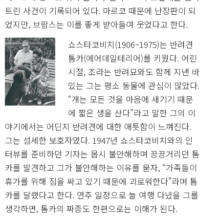
트린 사건이 기록되어 있다. 마르코 때문에 난장판이 되
었지만, 브람스는 이를 좋게 받아들여 웃었다고 한다.
쇼스타코비치(1906~1975)는 반려견
톰카(에어데일테리어)를 키웠다. 어린
시절, 조라는 반려묘와도 함께 지낸 바
있는 그는 평소 동물에 관심이 많았다.
“개는 모든 것을 마음에 새기기 때문
에 짧은 생을 산다”라고 말한 그의 이
야기에서는 어딘지 반려견에 대한 애틋함이 느껴진다.
그는 섬세한 보호자였다. 1947년 쇼스타코비치와의 인
터뷰를 준비하던 기자는 몹시 불안해하며 끙끙거리던 톰
카를 발견하고 그가 불안해하는 이유를 묻자, “가족들이
휴가를 위해 짐을 싸고 있기 때문에 괴로워한다”라며 톰
카를 달랬다고 한다. 연주 일정으로 늘 여행 다녔을 그를
생각하면, 톰카의 짜증도 한편으로는 이해가 된다.