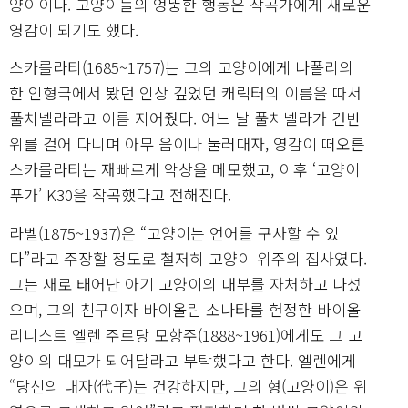
양이이다. 고양이들의 엉뚱한 행동은 작곡가에게 새로운
영감이 되기도 했다.
스카를라티(1685~1757)는 그의 고양이에게 나폴리의
한 인형극에서 봤던 인상 깊었던 캐릭터의 이름을 따서
풀치넬라라고 이름 지어줬다. 어느 날 풀치넬라가 건반
위를 걸어 다니며 아무 음이나 눌러대자, 영감이 떠오른
스카를라티는 재빠르게 악상을 메모했고, 이후 ‘고양이
푸가’ K30을 작곡했다고 전해진다.
라벨(1875~1937)은 “고양이는 언어를 구사할 수 있
다”라고 주장할 정도로 철저히 고양이 위주의 집사였다.
그는 새로 태어난 아기 고양이의 대부를 자처하고 나섰
으며, 그의 친구이자 바이올린 소나타를 헌정한 바이올
리니스트 엘렌 주르당 모항주(1888~1961)에게도 그 고
양이의 대모가 되어달라고 부탁했다고 한다. 엘렌에게
“당신의 대자(代子)는 건강하지만, 그의 형(고양이)은 위