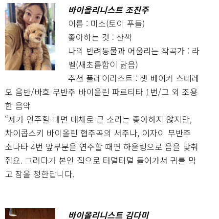
바이올리니스트 조진주
이름 : 미소(토이 푸들)
좋아하는 것 : 산책
나의 반려동물과 어울리는 작곡가 : 라
벨(새초롬함이 닮음)
추천 플레이리스트 : 챗 베이커 스테레
오 음반/바흐 무반주 바이올린 파르티타 1번/그 외 조용
한 음악
“제가 연주할 때면 대체로 큰 소리는 좋아하지 않지만,
차이콥스키 바이올린 협주곡의 서주나, 이자이 무반주
소나타 4번 앞부분을 연주할 때면 하울링으로 음을 맞춰
줘요. 그러다가 본인 집으로 터덜터덜 들어가서 귀를 막
고 잠을 청한답니다.
바이올리니스트 김다미