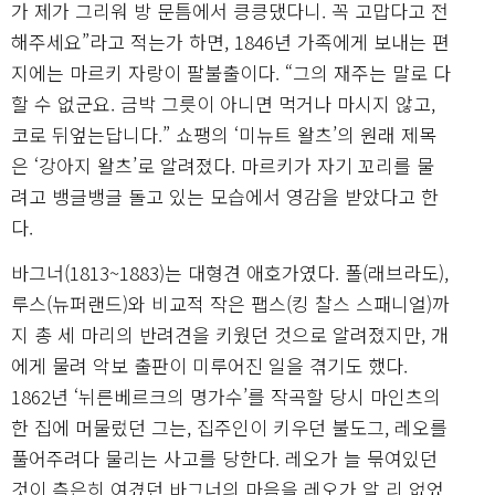
가 제가 그리워 방 문틈에서 킁킁댔다니. 꼭 고맙다고 전
해주세요”라고 적는가 하면, 1846년 가족에게 보내는 편
지에는 마르키 자랑이 팔불출이다. “그의 재주는 말로 다
할 수 없군요. 금박 그릇이 아니면 먹거나 마시지 않고,
코로 뒤엎는답니다.” 쇼팽의 ‘미뉴트 왈츠’의 원래 제목
은 ‘강아지 왈츠’로 알려졌다. 마르키가 자기 꼬리를 물
려고 뱅글뱅글 돌고 있는 모습에서 영감을 받았다고 한
다.
바그너(1813~1883)는 대형견 애호가였다. 폴(래브라도),
루스(뉴퍼랜드)와 비교적 작은 팹스(킹 찰스 스패니얼)까
지 총 세 마리의 반려견을 키웠던 것으로 알려졌지만, 개
에게 물려 악보 출판이 미루어진 일을 겪기도 했다.
1862년 ‘뉘른베르크의 명가수’를 작곡할 당시 마인츠의
한 집에 머물렀던 그는, 집주인이 키우던 불도그, 레오를
풀어주려다 물리는 사고를 당한다. 레오가 늘 묶여있던
것이 측은히 여겼던 바그너의 마음을 레오가 알 리 없었