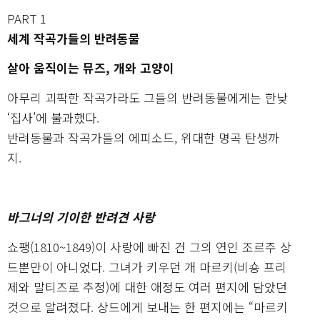
PART 1
세계 작곡가들의 반려동물
살아 움직이는 뮤즈, 개와 고양이
아무리 괴팍한 작곡가라도 그들의 반려동물에게는 한낮
‘집사’에 불과했다.
반려동물과 작곡가들의 에피소드, 위대한 명곡 탄생까
지.
바그너의 기이한 반려견 사랑
쇼팽(1810~1849)이 사랑에 빠진 건 그의 연인 조르주 상
드뿐만이 아니었다. 그녀가 키우던 개 마르키(비숑 프리
제와 말티즈로 추정)에 대한 애정도 여러 편지에 담았던
것으로 알려졌다. 상드에게 보내는 한 편지에는 “마르키