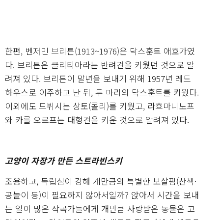
한편, 벤저민 브리튼(1913~1976)은 닥스훈트 애호가였
다. 브리튼은 클리티아라는 반려견을 키웠던 것으로 알
려져 있다. 브리튼이 말년을 보내기 위해 1957년 레드
하우스로 이주하고 난 뒤, 두 마리의 닥스훈트를 키웠다.
이외에도 드뷔시는 상토(콜리)를 키웠고, 라흐마니노프
와 카를 오르프는 대형견을 키운 것으로 알려져 있다.
고양이 자장가 만든 스트라빈스키
조용하고, 독립심이 강해 개만큼의 특별한 보살핌(산책·
공놀이 등)이 필요하지 않아서일까? 앉아서 시간을 보내
는 일이 많은 작곡가들에게 개만큼 사랑받은 동물은 고