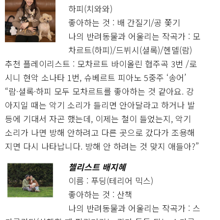
하피(치와와)
좋아하는 것 : 배 간질기/공 쫓기
나의 반려동물과 어울리는 작곡가 : 모
차르트(하피)/드뷔시(셜록)/헨델(람)
추천 플레이리스트 : 모차르트 바이올린 협주곡 3번 /로
시니 현악 소나타 1번, 슈베르트 피아노 5중주 ‘송어’
“람·셜록·하피 모두 모차르트를 좋아하는 것 같아요. 강
아지일 때는 악기 소리가 들리면 안아달라고 하거나 발
등에 기대서 자곤 했는데, 이제는 철이 들었는지, 악기
소리가 나면 방해 안하려고 다른 곳으로 갔다가 조용해
지면 다시 나타납니다. 방해 안 하려는 것 맞지 애들아?”
첼리스트 배지혜
이름 : 푸딩(테리어 믹스)
좋아하는 것 : 산책
나의 반려동물과 어울리는 작곡가 : 스