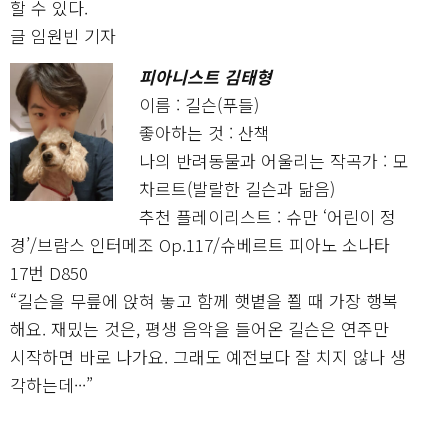
할 수 있다.
글 임원빈 기자
피아니스트 김태형
이름 : 길슨(푸들)
좋아하는 것 : 산책
나의 반려동물과 어울리는 작곡가 : 모
차르트(발랄한 길슨과 닮음)
추천 플레이리스트 : 슈만 ‘어린이 정
경’/브람스 인터메조 Op.117/슈베르트 피아노 소나타
17번 D850
“길슨을 무릎에 앉혀 놓고 함께 햇볕을 쬘 때 가장 행복
해요. 재밌는 것은, 평생 음악을 들어온 길슨은 연주만
시작하면 바로 나가요. 그래도 예전보다 잘 치지 않나 생
각하는데···”