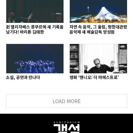
퀸 엘리자베스 콩쿠르에 새 기록을
자연 속 음악, 그 울림, 평창대관령
남기다! 바리톤 김태한
음악제 새 예술감독 양성원
소설, 공연과 만나다
영화 ‘엔니오: 더 마에스트로’
LOAD MORE