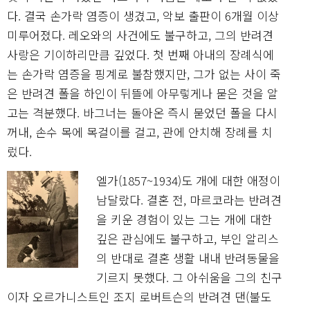
다. 결국 손가락 염증이 생겼고, 악보 출판이 6개월 이상
미루어졌다. 레오와의 사건에도 불구하고, 그의 반려견
사랑은 기이하리만큼 깊었다. 첫 번째 아내의 장례식에
는 손가락 염증을 핑계로 불참했지만, 그가 없는 사이 죽
은 반려견 폴을 하인이 뒤뜰에 아무렇게나 묻은 것을 알
고는 격분했다. 바그너는 돌아온 즉시 묻었던 폴을 다시
꺼내, 손수 목에 목걸이를 걸고, 관에 안치해 장례를 치
렀다.
엘가(1857~1934)도 개에 대한 애정이
남달랐다. 결혼 전, 마르코라는 반려견
을 키운 경험이 있는 그는 개에 대한
깊은 관심에도 불구하고, 부인 알리스
의 반대로 결혼 생활 내내 반려동물을
기르지 못했다. 그 아쉬움을 그의 친구
이자 오르가니스트인 조지 로버트슨의 반려견 댄(불도