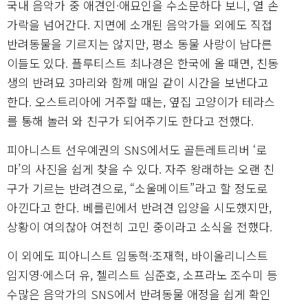
국내 음악가 중 애견인·애묘인을 수소문하다 보니, 열 손
가락을 넘어간다. 지면에 소개된 음악가들 외에도 직접
반려동물을 기르지는 않지만, 평소 동물 사랑이 남다른
이들도 있다. 플루티스트 최나경은 한국에 올 때면, 친동
생의 반려묘 3마리와 함께 매일 같이 시간을 보낸다고
한다. 오스트리아에 거주할 때는, 옆집 고양이가 테라스
를 통해 놀러 와 친구가 되어주기도 한다고 전했다.
피아니스트 선우예권의 SNS에서도 골든레트리버 ‘로
마’의 사진을 쉽게 찾을 수 있다. 자주 왕래하는 오랜 친
구가 기르는 반려견으로, “소울메이트”라고 할 정도로
아낀다고 한다. 베를린에서 반려견 입양을 시도했지만,
상황이 여의찮아 여전히 고민 중이라고 소식을 전했다.
이 외에도 피아니스트 임동혁·조재혁, 바이올리니스트
임지영·에스더 유, 첼리스트 심준호, 소프라노 조수미 등
수많은 음악가의 SNS에서 반려동물 애정을 쉽게 확인