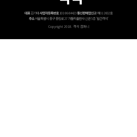
대표
김기태
사업자등록번호
101-86-84423
통신판매업신고
제01-2602호
주소
서울특별시 중구 중림로 27 가톨릭출판사 신관 5층 '월간객석'
Copyright 2018. 객석 컴퍼니