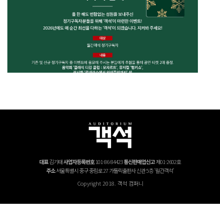
26년 1월호 정기구독 이벤트
대표
김기태
사업자등록번호
101-86-84423
통신판매업신고
제01-2602호
주소
서울특별시 중구 중림로 27 가톨릭출판사 신관 5층 '월간객석'
Copyright 2018. 객석 컴퍼니
25년 12월호 정기구독 이벤트