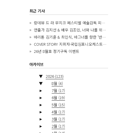
최근 기사
랑데뷰 드 라 무지크 페스티벌 예술감독 피아니스트 김혜진, 5년간의 여정을 돌아보며
연출가 김지선 & 배우 김조민, 너와 나를 위한 ‘모두의 숲’에서 만나는 동심
바리톤 김기훈 & 최인식, 바그너를 향한 ‘반지 원정대’를 앞두고
COVER STORY 지휘자·국립심포니오케스트라 제8대 음악감독 로베르토 아바도
26년 8월호 정기구독 이벤트
아카이브
▼
2026
(123)
▼
8월
(4)
►
7월
(17)
►
6월
(19)
►
5월
(15)
►
4월
(17)
►
3월
(17)
►
2월
(17)