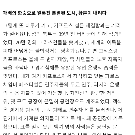
패배의 한숨으로 얼룩진 분열된 도시, 황혼이 내리다
그렇게 또 하루가 가고, 키프로스 섬은 재결합과는 거리
가 멀어졌다. 섬의 북부는 39년 전 터키군에 의해 점령되
었다. 20만 명의 그리스인들을 쫓겨났고, 세계의 이목을
피해 어떻게든 불법점거는 영속화됐다. 한편 그리스령
키프로스는 올해 두 번째 재앙, 즉 시민들의 노후 저축자
금을 바닥내고 경기침체를 유발한 유럽 은행의 습격을
맞았다. 내가 여기 키프로스에서 참석하고 있는 파로스
체임버 페스티벌은 연주자들의 무료 연주, 러시아 은행
의 비용 지불이 있어 가능했다. 최전선의 황량한 거리
위, 옛 구두 공장이 은밀히 공연장으로 개조되었다. 객석
은 경기장 형식의 반원 형태로 연주자 위를 둘러싼다. 어
딘가에서 가져온 의자들이 추가로 배치돼 공연장에 가득
찼으며, 표를 얻지 못한 백여 명의 사람들은 공연장 문
앞에서 돌아가야 했다. 키프로서의 니코시아에서는 독특