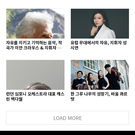
자유를 지키고 기억하는 음악, 작
유럽 무대에서의 자유, 지휘자 성
곡가 이안 크라우스 & 지휘자 배
시연
종훈
런던 심포니 오케스트라 대표 캐스
한 그루 나무의 성장기, 바움 콰르
린 맥다월
텟
LOAD MORE