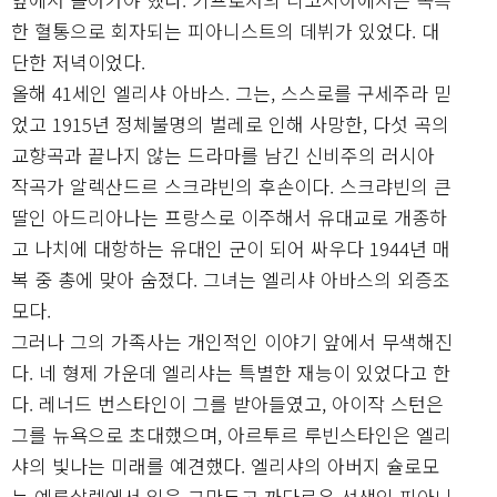
한 혈통으로 회자되는 피아니스트의 데뷔가 있었다. 대
단한 저녁이었다.
올해 41세인 엘리샤 아바스. 그는, 스스로를 구세주라 믿
었고 1915년 정체불명의 벌레로 인해 사망한, 다섯 곡의
교향곡과 끝나지 않는 드라마를 남긴 신비주의 러시아
작곡가 알렉산드르 스크랴빈의 후손이다. 스크랴빈의 큰
딸인 아드리아나는 프랑스로 이주해서 유대교로 개종하
고 나치에 대항하는 유대인 군이 되어 싸우다 1944년 매
복 중 총에 맞아 숨졌다. 그녀는 엘리샤 아바스의 외증조
모다.
그러나 그의 가족사는 개인적인 이야기 앞에서 무색해진
다. 네 형제 가운데 엘리샤는 특별한 재능이 있었다고 한
다. 레너드 번스타인이 그를 받아들였고, 아이작 스턴은
그를 뉴욕으로 초대했으며, 아르투르 루빈스타인은 엘리
샤의 빛나는 미래를 예견했다. 엘리샤의 아버지 슐로모
는 예루살렘에서 일을 그만두고 까다로운 선생인 피아니