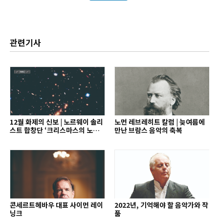
관련기사
12월 화제의 신보 | 노르웨이 솔리
노먼 레브레히트 칼럼 | 늦여름에
스트 합창단 ‘크리스마스의 노래’
만난 브람스 음악의 축복
외
콘세르트헤바우 대표 사이먼 레이
2022년, 기억해야 할 음악가와 작
닝크
품