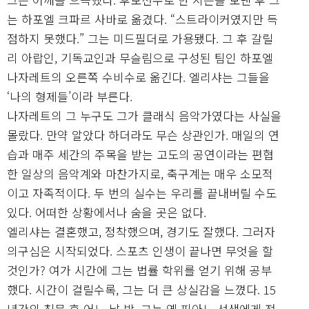
는 하포엘 크파르 사바로 옮겼다. “스트라이커였지만 득
점하지 못했다.” 그는 미드필더로 가용됐다. 그 후 갈릴
리 아랍인, 기독교인과 무슬림으로 구성된 팀인 하포엘
나자레트의 오른쪽 수비수로 옮긴다. 엘리샤는 그들을
‘나의 형제들’이라 부른다.
나자레트의 그 누구도 그가 클래식 음악가였다는 사실을
몰랐다. 만약 알았다 하더라도 무슨 상관인가. 매일의 연
습과 매주 세간의 주목을 받는 고도의 공연이라는 편협
한 일상의 음악계와 마찬가지로, 축구계는 매우 소모적
이고 자족적이다. 두 번의 실수는 우리를 끝내버릴 수도
있다. 어떠한 상황에서나 숨을 곳은 없다.
엘리샤는 결혼했고, 정착했으며, 경기도 잘했다. 그러자
의구심은 시작되었다. 스포츠 인생이 끝나면 무엇을 할
것인가? 여가 시간에 그는 법률 학위를 얻기 위해 공부
했다. 시간이 걸릴수록, 그는 더 큰 상실감을 느꼈다. 15
년간의 침묵 후 어느 날 밤, 그는 옛 피아노 선생에게 전