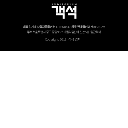
대표
김기태
사업자등록번호
101-86-84423
통신판매업신고
제01-2602호
주소
서울특별시 중구 중림로 27 가톨릭출판사 신관 5층 '월간객석'
Copyright 2018. 객석 컴퍼니