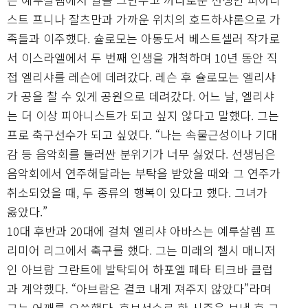
스트 프니나 잘츠만과 가까운 위치의 호드하샤론으로 가
족들과 이주했다. 슐로모는 아동도서 베스트셀러 작가로
서 이스라엘에서 두 번째 인생을 개척하며 10년 동안 직
접 엘리샤를 레슨에 데려갔다. 레슨 후 슐로모는 엘리샤
가 공을 찰 수 있게 공원으로 데려갔다. 어느 날, 엘리샤
는 더 이상 피아니스트가 되고 싶지 않다고 말했다. 그는
프로 축구선수가 되고 싶었다. “나는 속물근성이나 기대
감 등 음악회를 둘러싼 분위기가 너무 싫었다. 선생님은
음악회에서 연주해달라는 부탁을 받았을 때와 그 연주가
취소되었을 때, 두 종류의 행복이 있다고 했다. 그녀가
옳았다.”
10대 후반과 20대에 걸쳐 엘리샤 아바스는 예루살렘 프
리미어 리그에서 축구를 했다. 그는 미래의 첼시 매니저
인 아브람 그란트에 발탁되어 하포엘 페타 티크바 클럽
과 계약했다. “아브람은 결코 내게 져주지 않았다”라며
그는 어깨를 으쓱했다. 후보선수로 한 시즌을 보낸 후 그