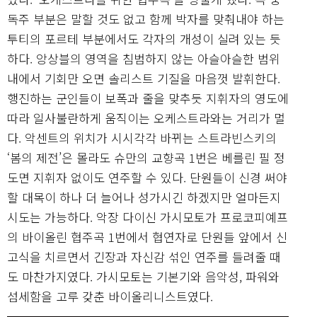
독주 부분은 말할 것도 없고 함께 박자를 맞춰내야 하는
투티의 포르테 부분에서도 각자의 개성이 실려 있는 듯
하다. 앙상블의 영역을 침범하지 않는 아슬아슬한 범위
내에서 기회만 오면 솔리스트 기질을 마음껏 발휘한다.
행진하는 군인들이 보폭과 줄을 맞추듯 지휘자의 영도에
따라 일사불란하게 움직이는 오케스트라와는 거리가 멀
다. 악센트의 위치가 시시각각 바뀌는 스트라빈스키의
‘봄의 제전’은 몰라도 슈만의 교향곡 1번은 베를린 필 정
도면 지휘자 없이도 연주할 수 있다. 단원들이 신경 써야
할 대목이 하나 더 늘어나 성가시긴 하겠지만 얼마든지
시도는 가능하다. 악장 다이신 가시모토가 프로코피예프
의 바이올린 협주곡 1번에서 협연자로 단원들 앞에서 신
고식을 치르면서 긴장과 자신감 섞인 연주를 들려줄 때
도 마찬가지였다. 가시모토는 기본기와 음악성, 파워와
섬세함을 고루 갖춘 바이올리니스트였다.