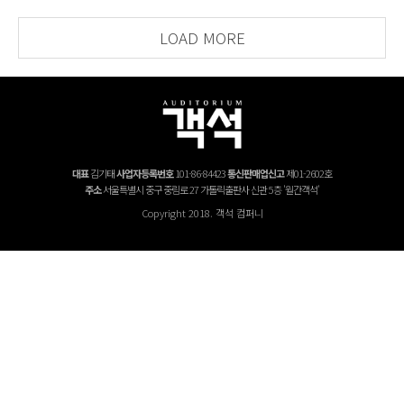
LOAD MORE
대표
김기태
사업자등록번호
101-86-84423
통신판매업신고
제01-2602호
주소
서울특별시 중구 중림로 27 가톨릭출판사 신관 5층 '월간객석'
Copyright 2018. 객석 컴퍼니