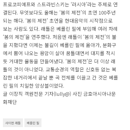
프로코피예프와 스트라빈스키는 ‘러시아’라는 주제로 연
결된다. 무엇보다도 올해는 ‘봄의 제전’의 초연 100주년
되는 해다. ‘봄의 제전’ 초연을 현대음악의 시작점으로
보는 사람도 있다. 래틀은 베를린 필에 부임해 여러 차례
‘봄의 제전’을 연주했다. 처음엔 래틀이 ‘봄의 제전’의 불
을 지폈다면 이제는 불길이 베를린 필에 옮아가, 분화구
에서 뿜어 나오는 용암이 살아 꿈틀대면서 대지를 적시
듯 거대한 율동을 만들어냈다. ‘봄의 제전’은 더 이상 래
틀의 것이 아니었다. 교통순경의 역할은 신호등 없는 복
잡한 네거리에서 끝날 뿐 곡 전체를 이끌고 간 것은 베를
린 필의 치밀한 앙상블이었다.
글 이장직 객원전문 기자(lully@) 사진 금호아시아나문
화재단
사이먼 래틀
베를린 필