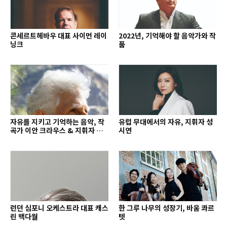
콘세르트헤바우 대표 사이먼 레이
2022년, 기억해야 할 음악가와 작
닝크
품
자유를 지키고 기억하는 음악, 작
유럽 무대에서의 자유, 지휘자 성
곡가 이안 크라우스 & 지휘자 배
시연
종훈
런던 심포니 오케스트라 대표 캐스
한 그루 나무의 성장기, 바움 콰르
린 맥다월
텟