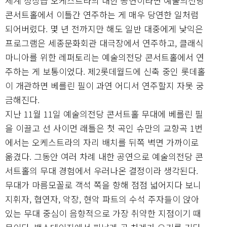
세계 정상급 오케스트라의 내한 공연이라면 예술의전당
콘서트홀에서 이틀간 연주하는 게 매우 당연한 일처럼
되어버렸다. 몇 년 전까지만 해도 일반 대중에게 낯익은
프로그램은 세종문화회관 대극장에서 연주하고, 클래식
마니아를 위한 레퍼토리는 예술의전당 콘서트홀에서 연
주하는 게 보통이었다. 제2롯데월드에 신축 중인 롯데홀
이 개관하면 베를린 필이 과연 어디서 연주할지 자못 궁
금해진다.
지난 11월 11일 예술의전당 콘서트홀 무대에 베를린 필
을 이끌고 선 사이먼 래틀은 첫 곡인 슈만의 교향곡 1번
에서는 오케스트라의 자리 배치를 뒤쪽 벽면 가까이로
옮겼다. 그동안 여러 차례 내한 공연으로 예술의전당 콘
서트홀의 무대 경험에서 우러나온 결정이라 생각된다.
무대가 마름모꼴로 객석 쪽을 향해 점점 넓어지다 보니
지휘자, 협연자, 악장, 현악 파트의 수석 주자들이 앉아
있는 무대 중심이 음향적으로 가장 취약한 지점이기 때