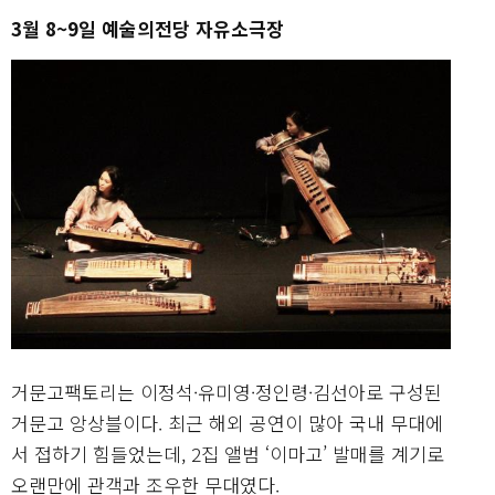
3월 8~9일 예술의전당 자유소극장
거문고팩토리는 이정석·유미영·정인령·김선아로 구성된
거문고 앙상블이다. 최근 해외 공연이 많아 국내 무대에
서 접하기 힘들었는데, 2집 앨범 ‘이마고’ 발매를 계기로
오랜만에 관객과 조우한 무대였다.