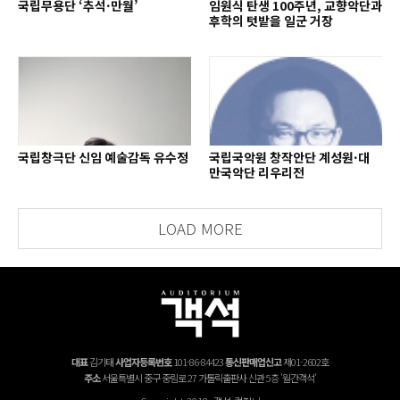
국립무용단 ‘추석·만월’
임원식 탄생 100주년, 교향악단과
후학의 텃밭을 일군 거장
국립창극단 신임 예술감독 유수정
국립국악원 창작안단 계성원·대
만국악단 리우리전
LOAD MORE
대표
김기태
사업자등록번호
101-86-84423
통신판매업신고
제01-2602호
주소
서울특별시 중구 중림로 27 가톨릭출판사 신관 5층 '월간객석'