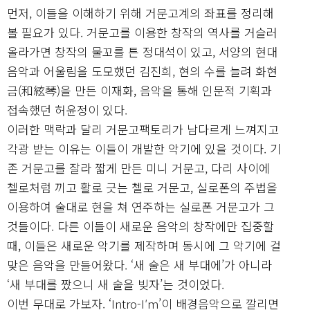
먼저, 이들을 이해하기 위해 거문고계의 좌표를 정리해
볼 필요가 있다. 거문고를 이용한 창작의 역사를 거슬러
올라가면 창작의 물꼬를 튼 정대석이 있고, 서양의 현대
음악과 어울림을 도모했던 김진희, 현의 수를 늘려 화현
금(和絃琴)을 만든 이재화, 음악을 통해 인문적 기획과
접속했던 허윤정이 있다.
이러한 맥락과 달리 거문고팩토리가 남다르게 느껴지고
각광 받는 이유는 이들이 개발한 악기에 있을 것이다. 기
존 거문고를 잘라 짧게 만든 미니 거문고, 다리 사이에
첼로처럼 끼고 활로 긋는 첼로 거문고, 실로폰의 주법을
이용하여 술대로 현을 쳐 연주하는 실로폰 거문고가 그
것들이다. 다른 이들이 새로운 음악의 창작에만 집중할
때, 이들은 새로운 악기를 제작하며 동시에 그 악기에 걸
맞은 음악을 만들어왔다. ‘새 술은 새 부대에’가 아니라
‘새 부대를 짰으니 새 술을 빚자’는 것이었다.
이번 무대로 가보자. ‘Intro-I′m’이 배경음악으로 깔리면