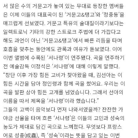
서 많은 수의 거문고가 놓여 있는 무대로 등장한 멤버들
은 이제 이들의 대표곡이 된 ‘거문고&탱고’와 ‘정중동’을
매끄럽게 선보였다. 거문고 특유의 술대질이라기보다는
일렉트로닉 기타의 강한 스트로크 주법에 더 가깝다고
해도 과언이 아닌 ‘거문고&탱고’에서 빠른 리듬을 타며
호흡을 맞추는 동안에도 관록과 여유가 돋보였다. 이어
이번 앨범에 수록된 ‘서나령’이 연주됐다. 곡을 연주하기
전 예술감독 이정석은 ‘서나령’에 대해 이렇게 말했다.
“창단 이후 가장 힘든 고비가 찾아왔을 때, 김선아는 이
힘든 시간을 담아 정인령과 함께 곡을 썼어요. 우리는 이
곡을 발판 삼아 힘든 고개를 넘었습니다. 그래서 선아의
이름을 따서 제목을 ‘서나령’이라 했습니다.”
그들의 고백이 음악보다 먼저 나와서였을까? 잔잔한 가
야금 선율을 타며 흐른 ‘서나령’은 이들의 고민과 성숙의
농도가 제대로 담긴 곡으로 느껴졌다. 무엇보다 프랑스
어로 성충(成蟲), 즉 ‘성숙’이라는 뜻을 담고 있는 이번