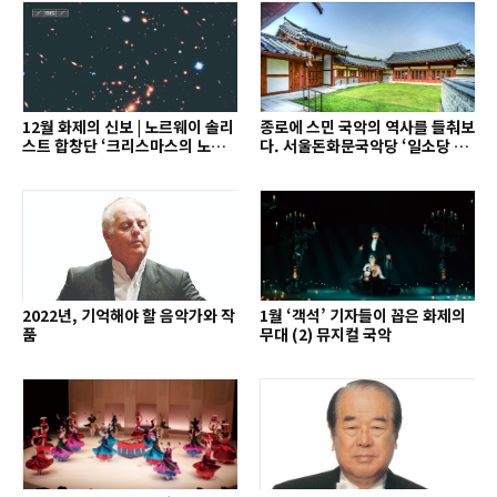
12월 화제의 신보 | 노르웨이 솔리
종로에 스민 국악의 역사를 들춰보
스트 합창단 ‘크리스마스의 노래’
다. 서울돈화문국악당 ‘일소당 음
외
악회’
2022년, 기억해야 할 음악가와 작
1월 ‘객석’ 기자들이 꼽은 화제의
품
무대 (2) 뮤지컬 국악