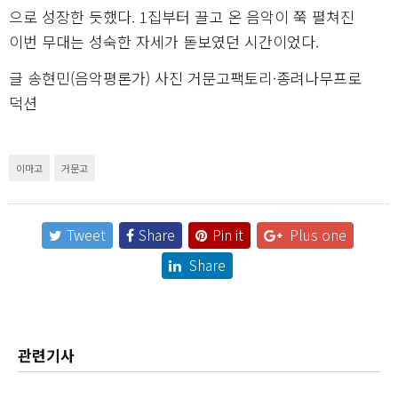
으로 성장한 듯했다. 1집부터 끌고 온 음악이 쭉 펼쳐진
이번 무대는 성숙한 자세가 돋보였던 시간이었다.
글 송현민(음악평론가) 사진 거문고팩토리·종려나무프로
덕션
이마고
거문고
Tweet
Share
Pin it
Plus one
Share
관련기사