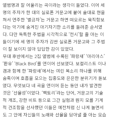
앨범명과 잘 어울리는 곡이라는 생각이 들었다. 이어 세
명의 주자가 한 대의 실로폰 거문고에 붙어 술대로 현을
쳐서 연주한 ‘별금자’는 거문고 하면 떠오르는 묵직함보
다는 악기에 숨겨진 아기자기한 소리를 들려준 순서였
다. 다만 독특한 주법을 시각적으로 ‘전시’할 줄 아는 이
들이기에 세 명의 주자가 감싼 실로폰 거문고와 그 주법
이 잘 보이지 않아 답답한 감이 있었다.
무대 후반에서는 2집 앨범에 수록된 ‘파랑새’ ‘아리아스’
‘환유’ ‘Black Bird’를 연이어 선보였다. 보컬리스트 이나
겸과 함께 한 ‘파랑새’에서는 여린 목소리 하나를 위해
숨죽이며 호흡을 모으는 집중도와 은은한 분위기가 돋보
였다. 무엇보다 네 곡을 연이어 듣는 동안 내가 발견한
것은 ‘선율성’이었다. ‘팩토리’라는 단어, 거문고의 기술
적 개조, 강한 비트 등으로 그간 실험과 뭔지 모를 기계
적 건조함을 선사했던 이들은 예전처럼 신 나게 놀면서
도 그 안에 자신들의 노래와 선율을 담아낼 줄 아는 모습