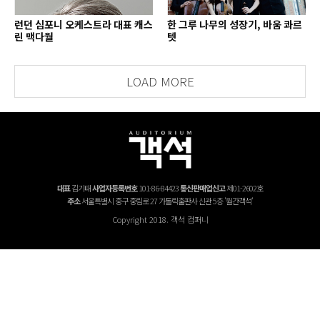
런던 심포니 오케스트라 대표 캐스
한 그루 나무의 성장기, 바움 콰르
린 맥다월
텟
LOAD MORE
대표
김기태
사업자등록번호
101-86-84423
통신판매업신고
제01-2602호
주소
서울특별시 중구 중림로 27 가톨릭출판사 신관 5층 '월간객석'
Copyright 2018. 객석 컴퍼니