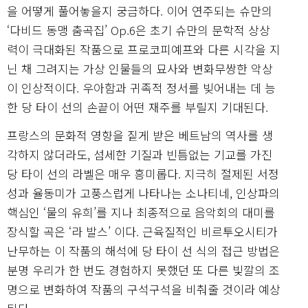
을 어떻게 풀어놓을지 궁금하다. 이어 연주되는 슈만의
‘다비드 동맹 춤곡집’ Op.6은 초기 슈만의 문학적 상상
력이 극대화된 작품으로 프로코피예프와 다른 시각을 지
닌 채 그려지는 가상 인물들의 묘사와 변화무쌍한 악상
이 인상적이다. 우아함과 귀족적 정서를 빚어내는 데 능
한 당 타이 선의 손끝이 어떤 재주를 부릴지 기대된다.
프랑스의 문화적 영향을 짙게 받은 베트남의 역사를 생
각하지 않더라도, 섬세한 기질과 빈틈없는 기교를 가진
당 타이 선의 라벨은 매우 흥미롭다. 지극히 절제된 서정
성과 율동미가 고풍스럽게 나타나는 소나티네, 인상파의
핵심인 ‘물의 유희’를 지나 최종적으로 음악회의 대미를
장식할 곡은 ‘라 발스’ 이다. 근육질적인 비르투오시티가
난무하는 이 작품의 해석에 당 타이 선 식의 접근 방법은
분명 우리가 한 번도 경험하지 못했던 또 다른 빛깔의 조
명으로 변화하여 작품의 구석구석을 비춰줄 것이라 예상