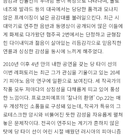
듬감과 선율선의 우아함 등이 특징으로 나타나며, 폴로
네즈와 발라드 등의 대곡에서는 당당한 품격과 모나지
않은 프레이징이 넓은 공감대를 불러일으킨다. 최근 시
대악기로 연주한 음반과 동영상이 공개되어 많은 이들에
게 화제로 다가왔던 협주곡 2번에서는 단정하고 균형잡
힌 다이내믹과 젊음이 살아있는 리듬감각으로 믿음직한
연륜과 싱싱한 감성을 동시에 느끼게 해주었다.
2010년 이후 4년 만의 내한 공연을 갖는 당 타이 선의
이번 레퍼토리는 최근 그가 관심을 기울이고 있는 20세
기 피아노 음악 연구에 일환으로 보여진다. 세 작곡가의
작품 모두 저마다의 상징성을 다채롭게 띠고 있어 풍성
한 느낌이다. 프로코피예프의 ‘찰나의 환영’ Op.22는 매
우 개성적인 소품들로 구성돼 있는데, 작곡가 특유의 그
로테스크한 암시와 비뚤어진 듯한 감성을 자유롭게 펼쳐
놓은 문제작이다. 전곡이 연주되는 계기가 흔하지 않은
탓에 당 타이 선이 어린 시절 배웠던 러시아의 피아니즘