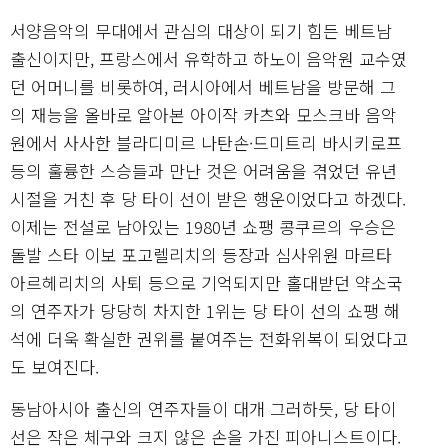
서양음악의 무대에서 관심의 대상이 되기 힘든 베트남
출신이지만, 프랑스에서 유학하고 하노이 음악원 교수였
던 어머니를 비롯하여, 러시아에서 베트남을 방문해 그
의 재능을 올바로 알아본 아이작 카츠와 모스크바 음악
원에서 사사한 블라디미르 나탄손·드미트리 바시키로프
등의 훌륭한 스승들과 만난 것은 어려움을 겪었던 유년
시절을 거친 후 당 타이 선이 받은 행운이었다고 하겠다.
이제는 전설로 남아있는 1980년 쇼팽 콩쿠르의 우승은
돌발 스타 이보 포고렐리치의 등장과 심사위원 마르타
아르헤리치의 사퇴 등으로 기억되지만 홀대받던 약소국
의 연주자가 당당히 차지한 1위는 당 타이 선의 쇼팽 해
석에 더욱 확실한 권위를 붙여주는 전화위복이 되었다고
도 보여진다.
동남아시아 출신의 연주자들이 대개 그러하듯, 당 타이
선은 작은 체구와 크지 않은 손을 가진 피아니스트이다.