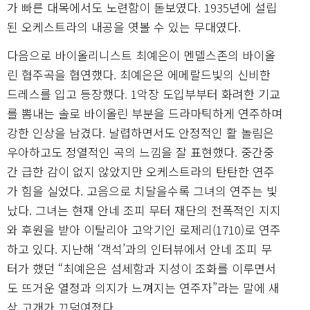
가 빠른 대목에서도 노련함이 돋보였다. 1935년에 설립
된 오케스트라의 내공을 엿볼 수 있는 무대였다.
다음으로 바이올리니스트 최예은이 멘델스존의 바이올
린 협주곡을 협연했다. 최예은은 에메랄드빛의 신비한
드레스를 입고 등장했다. 1악장 도입부부터 화려한 기교
를 뽐내는 솔로 바이올린 부분을 드라마틱하게 연주하며
강한 인상을 남겼다. 날렵하면서도 안정적인 활 놀림은
우아하고도 정열적인 곡의 느낌을 잘 표현했다. 중간중
간 급한 감이 없지 않았지만 오케스트라의 탄탄한 연주
가 힘을 실었다. 고음으로 치달을수록 그녀의 연주는 빛
났다. 그녀는 현재 안네 조피 무터 재단의 전폭적인 지지
와 후원을 받아 이탈리아 고악기인 로제리(1710)로 연주
하고 있다. 지난해 ‘객석’과의 인터뷰에서 안네 조피 무
터가 했던 “최예은은 섬세함과 지성이 조화를 이루면서
도 뜨거운 열정과 의지가 느껴지는 연주자”라는 말에 새
삼 고개가 끄덕여졌다.