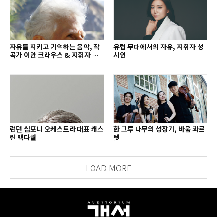
자유를 지키고 기억하는 음악, 작
유럽 무대에서의 자유, 지휘자 성
곡가 이안 크라우스 & 지휘자 배
시연
종훈
런던 심포니 오케스트라 대표 캐스
한 그루 나무의 성장기, 바움 콰르
린 맥다월
텟
LOAD MORE