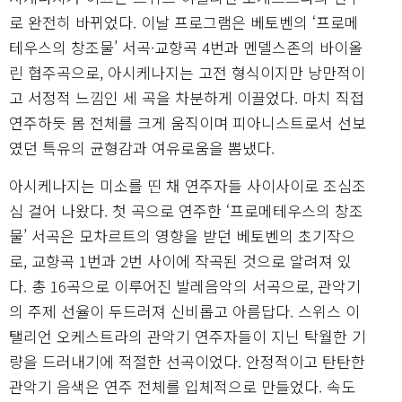
로 완전히 바뀌었다. 이날 프로그램은 베토벤의 ‘프로메
테우스의 창조물’ 서곡·교향곡 4번과 멘델스존의 바이올
린 협주곡으로, 아시케나지는 고전 형식이지만 낭만적이
고 서정적 느낌인 세 곡을 차분하게 이끌었다. 마치 직접
연주하듯 몸 전체를 크게 움직이며 피아니스트로서 선보
였던 특유의 균형감과 여유로움을 뽐냈다.
아시케나지는 미소를 띤 채 연주자들 사이사이로 조심조
심 걸어 나왔다. 첫 곡으로 연주한 ‘프로메테우스의 창조
물’ 서곡은 모차르트의 영향을 받던 베토벤의 초기작으
로, 교향곡 1번과 2번 사이에 작곡된 것으로 알려져 있
다. 총 16곡으로 이루어진 발레음악의 서곡으로, 관악기
의 주제 선율이 두드러져 신비롭고 아름답다. 스위스 이
탤리언 오케스트라의 관악기 연주자들이 지닌 탁월한 기
량을 드러내기에 적절한 선곡이었다. 안정적이고 탄탄한
관악기 음색은 연주 전체를 입체적으로 만들었다. 속도