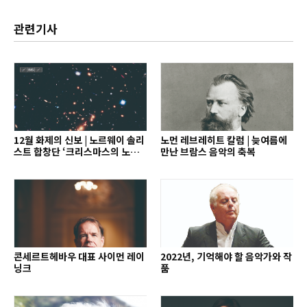
관련기사
12월 화제의 신보 | 노르웨이 솔리
노먼 레브레히트 칼럼 | 늦여름에
스트 합창단 ‘크리스마스의 노래’
만난 브람스 음악의 축복
외
콘세르트헤바우 대표 사이먼 레이
2022년, 기억해야 할 음악가와 작
닝크
품