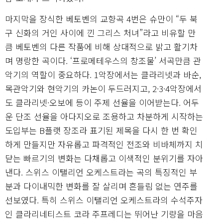
마지막을 장식한 베토벤의 교향곡 4번은 슈만이 “두 북
구 신화의 거인 사이에 낀 그리스 처녀”라고 비유할 만
큼 베토벤의 다른 작품에 비해 상대적으로 밝고 활기차
며 명랑한 곡이다. ‘프로메테우스의 창조물’ 서곡만큼 관
악기의 역할이 중요하다. 1악장에서는 클라리넷과 바순,
목관악기와 현악기의 카논이 두드러지고, 2·3·4악장에서
도 클라리넷·오보에 등이 주제 선율을 이어받는다. 어두
운 단조 선율을 아다지오로 조용하고 차분하게 시작하는
도입부는 B플랫 장조라 표기된 제목을 다시 한 번 확인
하게 만들지만 자유롭고 파격적인 전조와 비바체까지 치
닫는 빠르기의 변화는 다채롭고 이색적인 분위기를 자아
낸다. 스위스 이탤리언 오케스트라는 곡의 특징적인 부
분과 다이내믹한 변화를 잘 살리며 흔들림 없는 연주를
선보였다. 특히 스위스 이탤리언 오케스트라의 수석주자
인 클라리네티스트 코라 주프레디는 뛰어난 기량을 마음