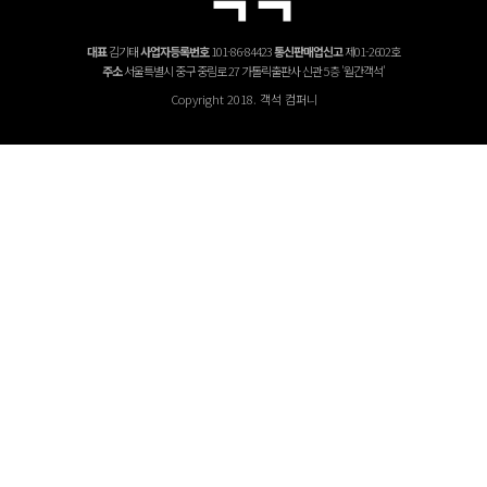
대표
김기태
사업자등록번호
101-86-84423
통신판매업신고
제01-2602호
주소
서울특별시 중구 중림로 27 가톨릭출판사 신관 5층 '월간객석'
Copyright 2018. 객석 컴퍼니