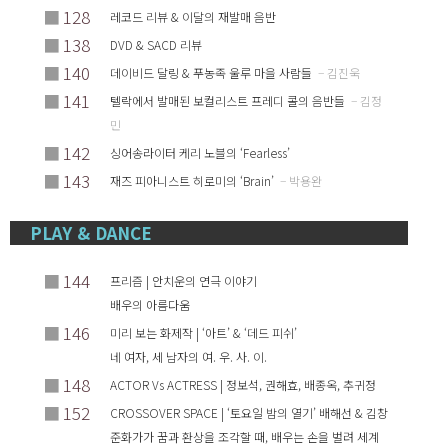
■
128
레코드 리뷰 & 이달의 재발매 음반
■
138
DVD & SACD 리뷰
■
140
데이비드 달링 & 푸농족 울루 마을 사람들
– 김진욱
■
141
텔락에서 발매된 보컬리스트 프레디 콜의 음반들
– 김정
민
■
142
싱어송라이터 케리 노블의 ‘Fearless’
■
143
재즈 피아니스트 히로미의 ‘Brain’
– 박용완
PLAY & DANCE
■
144
프리즘 | 안치운의 연극 이야기
배우의 아름다움
■
146
미리 보는 화제작 | ‘아트’ & ‘데드 피쉬’
네 여자, 세 남자의 여. 우. 사. 이.
■
148
ACTOR Vs ACTRESS | 정보석, 권해효, 배종옥, 추귀정
■
152
CROSSOVER SPACE | ‘토요일 밤의 열기’ 배해선 & 김창
준화가가 꿈과 환상을 조각할 때, 배우는 손을 벌려 세계