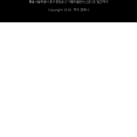
주소
서울특별시 중구 중림로 27 가톨릭출판사 신관 5층 '월간객석'
Copyright 2018. 객석 컴퍼니