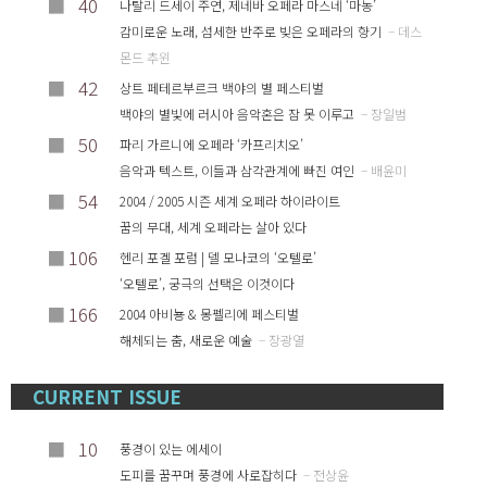
■
40
나탈리 드세이 주연, 제네바 오페라 마스네 ‘마농’
감미로운 노래, 섬세한 반주로 빚은 오페라의 향기
– 데스
몬드 추윈
■
42
상트 페테르부르크 백야의 별 페스티벌
백야의 별빛에 러시아 음악혼은 잠 못 이루고
– 장일범
■
50
파리 가르니에 오페라 ‘카프리치오’
음악과 텍스트, 이들과 삼각관계에 빠진 여인
– 배윤미
■
54
2004 / 2005 시즌 세계 오페라 하이라이트
꿈의 무대, 세계 오페라는 살아 있다
■
106
헨리 포겔 포럼 | 델 모나코의 ‘오텔로’
‘오텔로’, 궁극의 선택은 이것이다
■
166
2004 아비뇽 & 몽펠리에 페스티벌
해체되는 춤, 새로운 예술
– 장광열
CURRENT ISSUE
■
10
풍경이 있는 에세이
도피를 꿈꾸며 풍경에 사로잡히다
– 전상윤