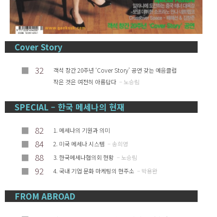
Cover Story
■
32
객석 창간 20주년 ‘Cover Story’ 공연 갖는 예음클럽
작은 것은 여전히 아름답다
– 노승림
SPECIAL – 한국 메세나의 현재
■
82
1. 메세나의 기원과 의미
■
84
2. 미국 메세나 시스템
– 송희영
■
88
3. 한국메세나협의회 현황
– 노승림
■
92
4. 국내 기업 문화 마케팅의 현주소
– 박용완
FROM ABROAD