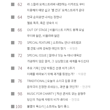
■
62
라 스칼라 오케스트라와 내한하는 리카르도 무티
지중해의 태양 싣고 ‘벨 칸고’ 오케스트라가 온다
■
64
전국 순회공연 나서는 장한나
첼로 독주, 혹은 성숙의 시
■
66
OUT OF STAGE | 비올리스트 리처드 용재 오닐
우리와 닮은, 비올라와 닮은
■
70
SPECIAL FEATURE | 소프라노 안나 네트렙코
벨 칸토 너머 성숙한 여인의 향기
– 유형종
■
72
SPECIAL ISSUE | 알라나 잇는 뉴 테너 대옥강
가공하지 않은 원석, 그 싱싱함으로 세계를 두드린다
■
74
추모 기획 | 인당 박동진 선생 서거 1주기
미래를 바라보기 위해 과거를 등졌는가?
– 박용완
■
76
TRADITIONAL | 오늘의 소리극 집중 조명
음악극의 진정한 르네상스, 과연 올 것인가?
– 현경채
■
98
MUSIC FOR CHARITY | 자선 콘서트 갖는 윤형주
당신의 가슴에 사랑의 비가 내리네
– 한정호
■
100
불멸의 목소리 | 소프라노 릴리 퐁스