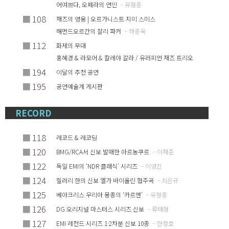
어여쁘다, 오페라의 연인
– 유형종
■
108
재즈의 영웅 | 오르가니스트 지미 스미스
해먼드오르간의 찰리 파커
– 하종욱
■
112
화제의 무대
홍혜경 & 라모어 & 칼레야 갈라 / 유러피언 재즈 트리오
■
194
이달의 추천 공연
■
195
공연예술계 게시판
RECORD
■
118
레코드 & 레코딩
■
120
BMG/RCA서 신보 발매한 아르농쿠르
– 이재준
■
122
독일 EMI의 ‘NDR 클래식’ 시리즈
– 이영진
■
124
힐러리 한의 신보 엘가 바이올린 협주곡
– 최은규
■
125
베아크리스 우리아 몽종의 ‘카르멘’
– 유형종
■
126
DG 오리지널 마스터스 시리즈 신보
– 류태형
■
127
EMI 레전드 시리즈 1·2차분 신보 10종
– 한정호