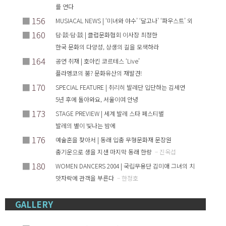
를 연다
■
156
MUSIACAL NEWS | ‘미녀와 야수’ ‘달고나’ ‘파우스트’ 외
■
160
담·談·담·談 | 클럽문화협회 이사장 최정한
한국 문화의 다양성, 상생의 길을 모색하라
■
164
공연 취재 | 호아킨 코르테스 ‘Live’
플라멩코의 붐? 문화유산의 재발견!
■
170
SPECIAL FEATURE | 취리히 발레단 입단하는 김세연
5년 후에 돌아와요, 서울이여 안녕
■
173
STAGE PREVIEW | 세계 발레 스타 페스티벌
발레의 별이 빛나는 밤에
■
176
예술혼을 찾아서 | 동래 입춤 무형문화재 문장원
춤기운으로 생을 지샌 마지막 동래 한량
– 진옥섭
■
180
WOMEN DANCERS 2004 | 국립무용단 김미애 그녀의 치
맛자락에 관객을 부른다
– 한정호
GALLERY