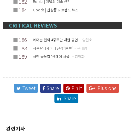
■
182
Books | 이달의 예술 신간
■
184
Goods | 신상품 & 브랜드 뉴스
CRITICAL REVIEWS
■
186
에머슨 현악 4중주단 내한 공연
– 양현호
■
188
서울발레시어터 신작 ‘블루’
– 문애령
■
189
극단 골목길 ‘선데이 서울’
– 김명화
Tweet
Share
Pin it
Plus one
Share
관련기사