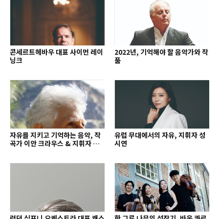
콘세르트헤바우 대표 사이먼 레이
2022년, 기억해야 할 음악가와 작
닝크
품
자유를 지키고 기억하는 음악, 작
유럽 무대에서의 자유, 지휘자 성
곡가 이안 크라우스 & 지휘자 배
시연
종훈
런던 심포니 오케스트라 대표 캐스
한 그루 나무의 성장기, 바움 콰르