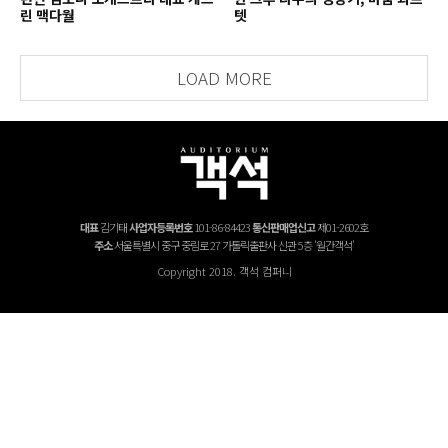
린 맥다월
텟
LOAD MORE
대표
김기태
사업자등록번호
101-86-84423
통신판매업신고
제01-2602호
주소
서울특별시 중구 중림로 27 가톨릭출판사 신관 5층 '월간객석'
Copyright 2018. 객석 컴퍼니