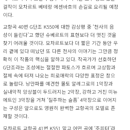
걸작이 모차르트 베테랑 에셴바흐의 손길로 요리될 예정
이다.
교향곡 40번 G단조 K550에 대한 감상평 중 ‘천사의 음
성이 들린다’고 했던 슈베르트의 표현보다 더 멋진 것을
찾기 어려울 것이다. 모차르트보다 더 짧은 기간 동안 우
리 곁에 있다 떠났던 또 다른 천사의 이야기는 그만큼 정
확히 이 작품의 핵심을 말하고 있다. 작곡가가 선호하던
G단조라는 조성에는 절절한 파토스가 흐르며 고상함과
절제 속에 터져 나오는 희로애락의 다양한 표정은 참으
로 놀랍다. 낭만파를 예견한 몰토 알레그로의 1악장과
실내악적 앙상블이 두드러지는 2악장, 강하고 거친 미뉴
에트인 3악장을 거쳐 ‘질주하는 슬픔’ 4악장으로 이어지
는 구성은 앞으로도 영원히 완벽한 교향곡의 모델로 존
재할 것이다.
모차르트 교향곡 41번 K551 말고 어떤 곡에 ‘주피터’라