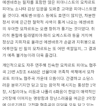
에셴바흐는 필자를 포함한 많은 피아니스트의 모차르트
피아노 소나타 감상 입문을 도와준 고마운 피아니스트였
을 것이다. 베토벤·브람스 등에도 호연이 많지만, 차분한
정서 위에 은근한 철학적 사색이 풍겨 나오는 에셴바흐
의 우아한 모차르트는 오랜 향취가 풍기는 것이었다. 취
리히 톤할레·필라델피아·파리 오케스트라 등을 거치며
정상급 지휘자로 올라선 에셴바흐가 손끝과 지휘봉으로
어루만질 빈 필의 모차르트는 또 어떤 색깔일지, 그 결과
가 예측 불가능이라 더욱 즐겁다.
개인적으로도 자주 연주해 친숙한 모차르트 피아노 협주
곡 23번 A장조 K488은 선율미와 귀족적 색채에서 모차
르트 피아노 협주곡 가운데 으뜸이다. 간결하고 소담스
러운 분위기지만 담고 있는 음악적 메시지는 풍성한 1악
장, 시칠리아노 리듬과 나폴리 6화음이 한없이 매력적인
2악장에 이어지는 명랑함과 장난스러움을 머금은 3악장
에 이르기까지 고전파 협주곡의 미덕을 모두 담고 있는