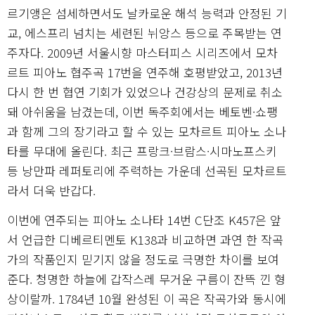
르기앵은 섬세하면서도 날카로운 해석 능력과 안정된 기
교, 에스프리 넘치는 세련된 뉘앙스 등으로 주목받는 연
주자다. 2009년 서울시향 마스터피스 시리즈에서 모차
르트 피아노 협주곡 17번을 연주해 호평받았고, 2013년
다시 한 번 협연 기회가 있었으나 건강상의 문제로 취소
돼 아쉬움을 남겼는데, 이번 독주회에서는 베토벤·쇼팽
과 함께 그의 장기라고 할 수 있는 모차르트 피아노 소나
타를 무대에 올린다. 최근 프랑크·브람스·시마노프스키
등 낭만파 레퍼토리에 주력하는 가운데 선곡된 모차르트
라서 더욱 반갑다.
이번에 연주되는 피아노 소나타 14번 C단조 K457은 앞
서 언급한 디베르티멘토 K138과 비교하면 과연 한 작곡
가의 작품인지 믿기지 않을 정도로 극명한 차이를 보여
준다. 청명한 하늘에 갑작스레 무거운 구름이 잔뜩 낀 형
상이랄까. 1784년 10월 완성된 이 곡은 작곡가와 동시에