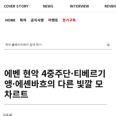
COVER STORY
NEWS
INTERVIEW
REVIE
HOME
목차
공지사항
이벤트
정기구독
에벤 현악 4중주단·티베르기
앵·에셴바흐의 다른 빛깔 모
차르트
김주영