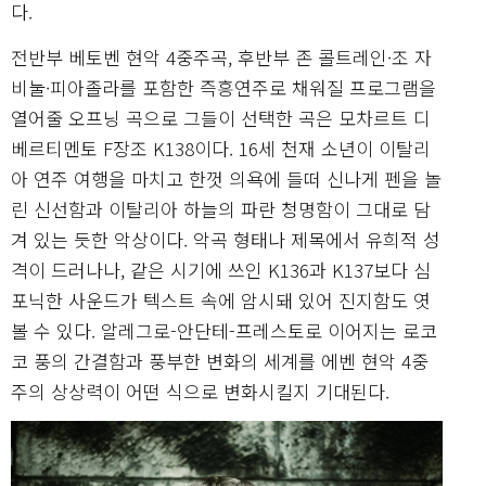
다.
전반부 베토벤 현악 4중주곡, 후반부 존 콜트레인·조 자
비눌·피아졸라를 포함한 즉흥연주로 채워질 프로그램을
열어줄 오프닝 곡으로 그들이 선택한 곡은 모차르트 디
베르티멘토 F장조 K138이다. 16세 천재 소년이 이탈리
아 연주 여행을 마치고 한껏 의욕에 들떠 신나게 펜을 놀
린 신선함과 이탈리아 하늘의 파란 청명함이 그대로 담
겨 있는 듯한 악상이다. 악곡 형태나 제목에서 유희적 성
격이 드러나나, 같은 시기에 쓰인 K136과 K137보다 심
포닉한 사운드가 텍스트 속에 암시돼 있어 진지함도 엿
볼 수 있다. 알레그로-안단테-프레스토로 이어지는 로코
코 풍의 간결함과 풍부한 변화의 세계를 에벤 현악 4중
주의 상상력이 어떤 식으로 변화시킬지 기대된다.