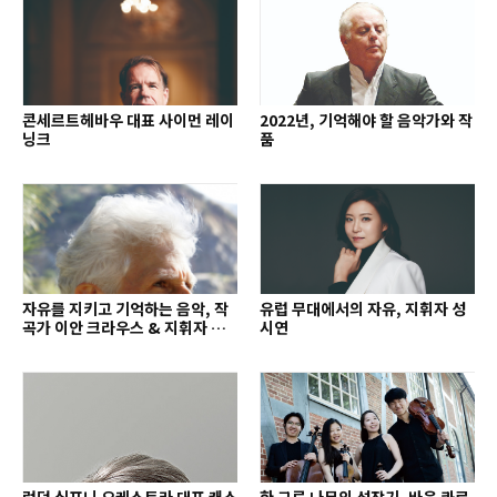
콘세르트헤바우 대표 사이먼 레이
2022년, 기억해야 할 음악가와 작
닝크
품
자유를 지키고 기억하는 음악, 작
유럽 무대에서의 자유, 지휘자 성
곡가 이안 크라우스 & 지휘자 배
시연
종훈
런던 심포니 오케스트라 대표 캐스
한 그루 나무의 성장기, 바움 콰르