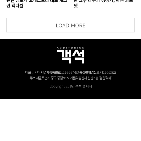
린 맥다월
텟
LOAD MORE
대표
김기태
사업자등록번호
101-86-84423
통신판매업신고
제01-2602호
주소
서울특별시 중구 중림로 27 가톨릭출판사 신관 5층 '월간객석'
Copyright 2018. 객석 컴퍼니