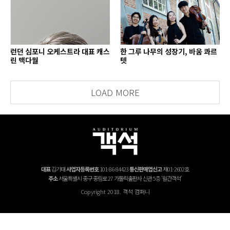
런던 심포니 오케스트라 대표 캐스
한 그루 나무의 성장기, 바움 콰르
린 맥다월
텟
LOAD MORE
대표
김기태
사업자등록번호
101-86-84423
통신판매업신고
제01-2602호
주소
서울특별시 중구 중림로 27 가톨릭출판사 신관 5층 '월간객석'
Copyright 2018. 객석 컴퍼니