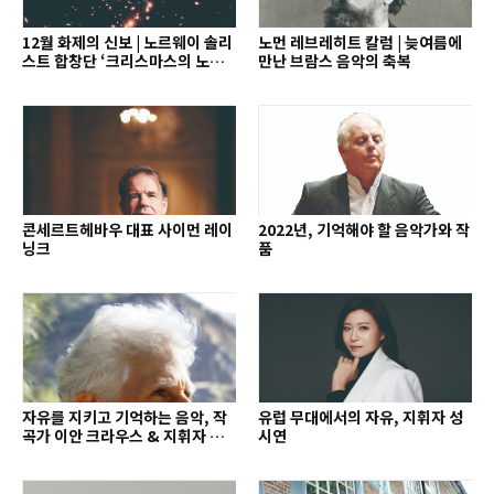
12월 화제의 신보 | 노르웨이 솔리
노먼 레브레히트 칼럼 | 늦여름에
스트 합창단 ‘크리스마스의 노래’
만난 브람스 음악의 축복
외
콘세르트헤바우 대표 사이먼 레이
2022년, 기억해야 할 음악가와 작
닝크
품
자유를 지키고 기억하는 음악, 작
유럽 무대에서의 자유, 지휘자 성
곡가 이안 크라우스 & 지휘자 배
시연
종훈