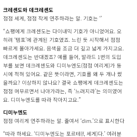
크레셴도와 데크레셴도
점점 세게, 점점 작게 연주하라는 말. 기호는 ‘’
“쇼팽에게 크레셴도는 다이내믹 기호가 아니었어요. 오
히려 ‘템포’에 관계된 기호였죠. 느린 듯 시작해서 점점
빠르게 몰아가세요. 음색을 조금 더 깊고 넓게 가지고요.
데크레셴도는 반대겠죠? 예를 들어, 발라드 1번의 도입
부를 보면 데크레셴도와 디미누엔도(점점 여리게)가 동
시에 적혀 있어요. 같은 뜻이라면, 기호를 왜 두 개나 썼
을까요? 이상하지 않나요? 결국 쇼팽에게 데크레셴도는
점점 머무르면서 나아가라는, 즉 ‘느려지라’는 의미였어
요. 디미누엔도를 따라 작아지고요.”
디미누엔도
점점 여리게 연주하라는 말. 줄여서 ‘dim.’으로 표시한다
“따라 하세요. ‘디미누엔도는 포르테(f, 세게)다.’ 여러분