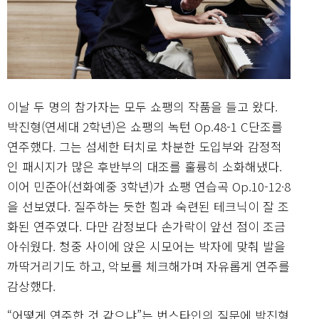
이날 두 명의 참가자는 모두 쇼팽의 작품을 들고 왔다.
박진형(연세대 2학년)은 쇼팽의 녹턴 Op.48-1 C단조를
연주했다. 그는 섬세한 터치로 차분한 도입부와 감정적
인 패시지가 많은 후반부의 대조를 훌륭히 소화해냈다.
이어 민준아(선화예중 3학년)가 쇼팽 연습곡 Op.10-12·8
을 선보였다. 질주하는 듯한 힘과 숙련된 테크닉이 잘 조
화된 연주였다. 다만 감정보다 손가락이 앞선 점이 조금
아쉬웠다. 청중 사이에 앉은 시모어는 박자에 맞춰 발을
까딱거리기도 하고, 악보를 체크해가며 자유롭게 연주를
감상했다.
“어떻게 연주한 것 같으냐”는 번스타인의 질문에 박진형