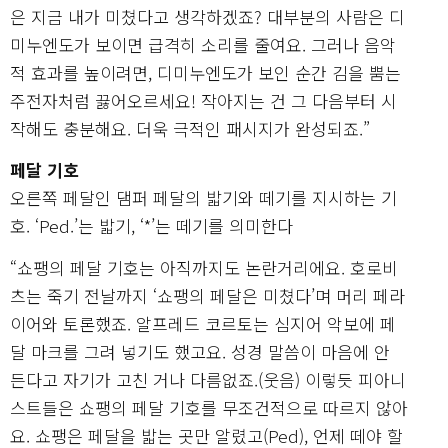
은 지금 내가 미쳤다고 생각하겠죠? 대부분의 사람은 디
미누엔도가 보이면 급격히 소리를 줄여요. 그러나 음악
적 효과를 높이려면, 디미누엔도가 보인 순간 김을 뿜는
주전자처럼 끓어오르세요! 작아지는 건 그 다음부터 시
작해도 충분해요. 더욱 극적인 패시지가 완성되죠.”
페달 기호
오른쪽 페달인 댐퍼 페달의 밟기와 떼기를 지시하는 기
호. ‘Ped.’는 밟기, ‘*’는 떼기를 의미한다
“쇼팽의 페달 기호는 아직까지도 논란거리에요. 호로비
츠는 죽기 전날까지 ‘쇼팽의 페달은 미쳤다’며 머리 페라
이어와 토론했죠. 알프레드 코르토는 심지어 악보에 페
달 마크를 그려 넣기도 했고요. 성경 말씀이 마음에 안
든다고 자기가 고친 거나 다름없죠.(웃음) 이렇듯 피아니
스트들은 쇼팽의 페달 기호를 무조건적으로 따르지 않아
요. 쇼팽은 페달을 밟는 곳만 알렸고(Ped), 언제 떼야 할