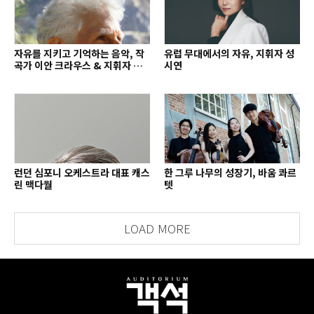
자유를 지키고 기억하는 음악, 작
유럽 무대에서의 자유, 지휘자 성
곡가 이안 크라우스 & 지휘자 배
시연
종훈
런던 심포니 오케스트라 대표 캐스
한 그루 나무의 성장기, 바움 콰르
린 맥다월
텟
LOAD MORE