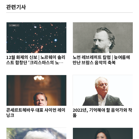
관련기사
12월 화제의 신보 | 노르웨이 솔리
노먼 레브레히트 칼럼 | 늦여름에
스트 합창단 ‘크리스마스의 노래’
만난 브람스 음악의 축복
외
콘세르트헤바우 대표 사이먼 레이
2022년, 기억해야 할 음악가와 작
닝크
품