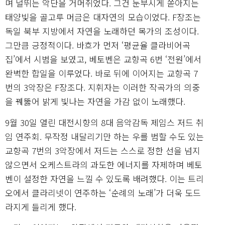
며 널뛰는 악단을 거머쥐었다. 그건 눈부시게 쏟아지는
태양빛을 골고루 머금은 대자연의 모습이었다. F장조는
독일 북부 지방에서 자연을 노래하던 목가의 조성이다.
그만큼 긍정적이다. 바흐가 먼저 ‘평균율 클라비어곡
집’에서 시범을 보였고, 베토벤은 교향곡 6번 ‘전원’에서
완벽한 합일을 이루었다. 바로 뒤에 이어지는 교향곡 7
번의 3악장은 F장조다. 지휘자는 이러한 작곡가의 의중
을 꿰뚫어 밝게 빛나는 자연을 가감 없이 노래했다.
9월 30일 열린 대전시향의 8대 음악감독 제임스 저드 취
임 연주회. 무작정 내달리기만 하는 우를 범할 수도 있는
교향곡 7번의 3악장에서 저드는 스스로 정한 선을 넘지
않으면서 오케스트라의 과도한 에너지를 자제하며 베토
벤이 설정한 자연을 느낄 수 있도록 배려했다. 이는 트리
오에서 클라리넷이 연주하는 ‘순례의 노래’가 더욱 도드
라지게 들리게 했다.