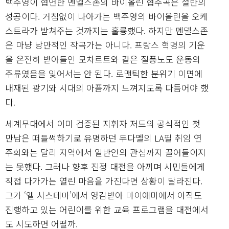
백주영이 협연한 멘델스존의 바이올린 협주곡은 절반의
성공이다. 거침없이 나아가는 백주영의 바이올린을 오케
스트라가 받쳐주는 것까지는 훌륭했다. 하지만 멘델스존
은 마냥 낭만적인 작곡가는 아니다. 프랑스 혁명의 기운
을 온전히 받아들인 모차르트와 같은 질풍노도 운동의
주류였음을 잊어서는 안 된다. 로맨틱한 분위기 이면에
내재된 광기와 시대의 아픔까지 느껴지도록 다듬어야 했
다.
세계무대에서 이미 검증된 지휘자 저드의 공식적인 첫
만남은 떠들썩하기로 유명하던 두다멜의 LA필 취임 연
주회와는 달리 지역에서 일반인의 관심까지 끌어들이지
는 못했다. 그러나 향후 진정 대전을 아끼며 시민들에게
직접 다가가는 열린 마음을 가진다면 상황이 달라진다.
그가 ‘엘 시스테마’에서 영감받아 마이애미에서 아직도
진행하고 있는 어린이를 위한 교육 프로그램을 대전에서
도 시도하면 어떨까.