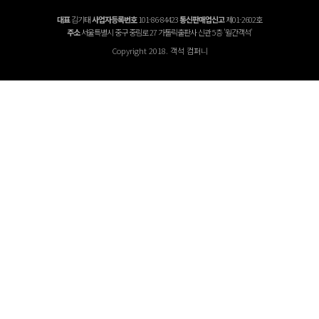
대표
김기태
사업자등록번호
101-86-84423
통신판매업신고
제01-2602호
주소
서울특별시 중구 중림로 27 가톨릭출판사 신관 5층 '월간객석'
Copyright 2018. 객석 컴퍼니