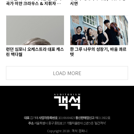
곡가 이안 크라우스 & 지휘자 배
시연
종훈
런던 심포니 오케스트라 대표 캐스
한 그루 나무의 성장기, 바움 콰르
린 맥다월
텟
LOAD MORE
대표
김기태
사업자등록번호
101-86-84423
통신판매업신고
제01-2602호
주소
서울특별시 중구 중림로 27 가톨릭출판사 신관 5층 '월간객석'
Copyright 2018. 객석 컴퍼니