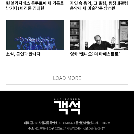
퀸 엘리자베스 콩쿠르에 새 기록을
자연 속 음악, 그 울림, 평창대관령
남기다! 바리톤 김태한
음악제 새 예술감독 양성원
소설, 공연과 만나다
영화 ‘엔니오: 더 마에스트로’
LOAD MORE
대표
김기태
사업자등록번호
101-86-84423
통신판매업신고
제01-2602호
주소
서울특별시 중구 중림로 27 가톨릭출판사 신관 5층 '월간객석'