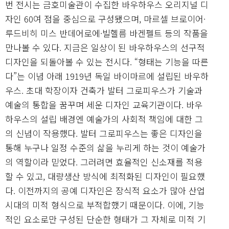
번 전시는 금호미술관이 수집한 바우하우스 오리지널 디
자인 60여 점을 중심으로 구성됐으며, 마르셀 브로이어·
루드비히 미스 반데어로에·빌헬름 바겐펠트 등의 작품을
만나볼 수 있다. 지금은 일상이 된 바우하우스의 선구적
디자인을 되돌아볼 수 있는 전시다. “형태는 기능을 따른
다”는 이념 아래 1919년 독일 바이마르에 설립된 바우하
우스. 초대 학장이자 건축가 발터 그로피우스가 기술과
예술의 통합을 꿈꾸며 세운 디자인 교육기관이다. 바우
하우스의 설립 배경엔 예술가의 사회적 책임에 대한 그
의 신념이 작용했다. 발터 그로피우스는 좋은 디자인을
통해 누구나 일정 수준의 삶을 누리게 하는 것이 예술가
의 역할이라 믿었다. 그러려면 효율적인 신소재를 적용
할 수 있고, 대량생산 방식에 최적화된 디자인이 필요했
다. 이전까지의 공예 디자인은 장식적 요소가 많아 산업
시대의 미적 형식으로 부적합했기 때문이다. 이에, 기능
적인 요소로만 구성된 단순한 형태가 그 자체로 미적 기