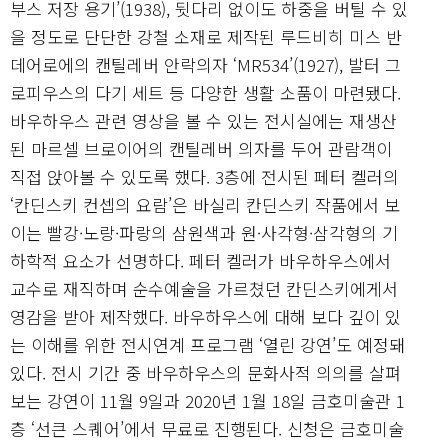
부스 저장 용기’(1938), 뒷다리 없이도 하중을 버틸 수 있
을 정도로 단단한 강철 소재로 제작된 루드비히 미스 반
데어로에의 캔틸레버 안락의자 ‘MR534’(1927), 발터 그
로피우스의 다기 세트 등 다양한 생활 소품이 마련됐다.
바우하우스 관련 영상을 볼 수 있는 전시실에는 재생산
된 마르셀 브로이어의 캔틸레버 의자를 두어 관람객이
직접 앉아볼 수 있도록 했다. 3층에 전시된 페터 켈러의
‘칸딘스키 컨셉의 요람’은 바실리 칸딘스키 작품에서 보
이는 빨강·노랑·파랑의 삼원색과 원·사각형·삼각형의 기
하학적 요소가 선명하다. 페터 켈러가 바우하우스에서
교수로 재직하며 순수예술을 가르쳤던 칸딘스키에게서
영감을 받아 제작했다. 바우하우스에 대해 보다 깊이 있
는 이해를 위한 전시연계 프로그램 ‘열린 강연’도 예정돼
있다. 전시 기간 중 바우하우스의 문화사적 의의를 살펴
보는 강연이 11월 9일과 2020년 1월 18일 금호미술관 1
층 ‘선큰 스퀘어’에서 무료로 진행된다. 신청은 금호미술