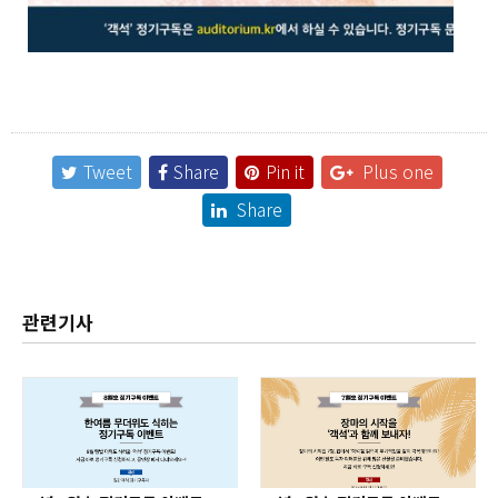
Tweet
Share
Pin it
Plus one
Share
관련기사