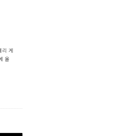
레리 게
에 올