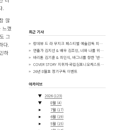
.
참 많
 느꼈
최근 기사
도 그
랑데뷰 드 라 무지크 페스티벌 예술감독 피아니스트 김혜진, 5년간의 여정을 돌아보며
하다.
연출가 김지선 & 배우 김조민, 너와 나를 위한 ‘모두의 숲’에서 만나는 동심
고민하
바리톤 김기훈 & 최인식, 바그너를 향한 ‘반지 원정대’를 앞두고
COVER STORY 지휘자·국립심포니오케스트라 제8대 음악감독 로베르토 아바도
26년 8월호 정기구독 이벤트
아카이브
▼
2026
(123)
▼
8월
(4)
►
7월
(17)
►
6월
(19)
►
5월
(15)