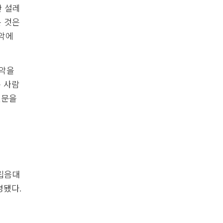
난 설레
는 것은
음악에
음악을
 사람
질문을
국립음대
명됐다.